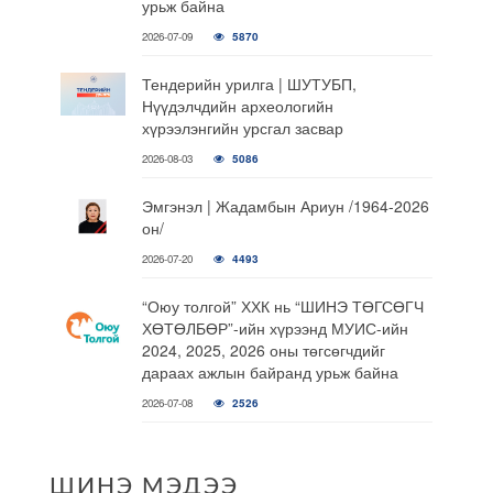
урьж байна
2026-07-09
5870
Тендерийн урилга | ШУТУБП,
Нүүдэлчдийн археологийн
хүрээлэнгийн урсгал засвар
2026-08-03
5086
Эмгэнэл | Жадамбын Ариун /1964-2026
он/
2026-07-20
4493
“Оюу толгой” ХХК нь “ШИНЭ ТӨГСӨГЧ
ХӨТӨЛБӨР”-ийн хүрээнд МУИС-ийн
2024, 2025, 2026 оны төгсөгчдийг
дараах ажлын байранд урьж байна
2026-07-08
2526
ШИНЭ МЭДЭЭ