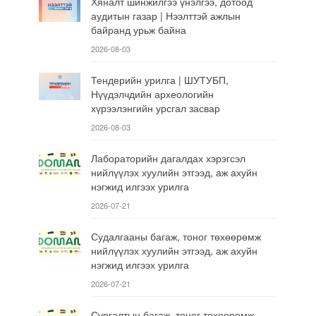
Хяналт шинжилгээ үнэлгээ, дотоод
аудитын газар | Нээлттэй ажлын
байранд урьж байна
2026-08-03
Тендерийн урилга | ШУТУБП,
Нүүдэлчдийн археологийн
хүрээлэнгийн урсгал засвар
2026-08-03
Лабораторийн дагалдах хэрэгсэл
нийлүүлэх хуулийн этгээд, аж ахуйн
нэгжид илгээх урилга
2026-07-21
Судалгааны багаж, тоног төхөөрөмж
нийлүүлэх хуулийн этгээд, аж ахуйн
нэгжид илгээх урилга
2026-07-21
Сургалтын багаж, тоног төхөөрөмж