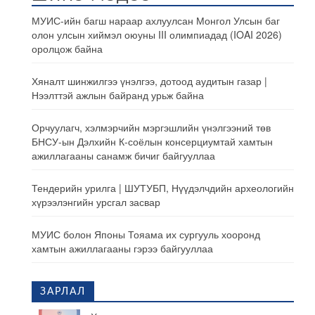
МУИС-ийн багш нараар ахлуулсан Монгол Улсын баг
олон улсын хиймэл оюуны III олимпиадад (IOAI 2026)
оролцож байна
Хяналт шинжилгээ үнэлгээ, дотоод аудитын газар |
Нээлттэй ажлын байранд урьж байна
Орчуулагч, хэлмэрчийн мэргэшлийн үнэлгээний төв
БНСУ-ын Дэлхийн К-соёлын консерциумтай хамтын
ажиллагааны санамж бичиг байгууллаа
Тендерийн урилга | ШУТУБП, Нүүдэлчдийн археологийн
хүрээлэнгийн урсгал засвар
МУИС болон Японы Тояама их сургууль хооронд
хамтын ажиллагааны гэрээ байгууллаа
ЗАРЛАЛ