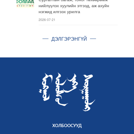
нийлүүлэх хуулийн этгээд, аж ахуйн
нэгжид илгээх урилга
2026-07-21
ДЭЛГЭРЭНГҮЙ
ХОЛБООСУУД