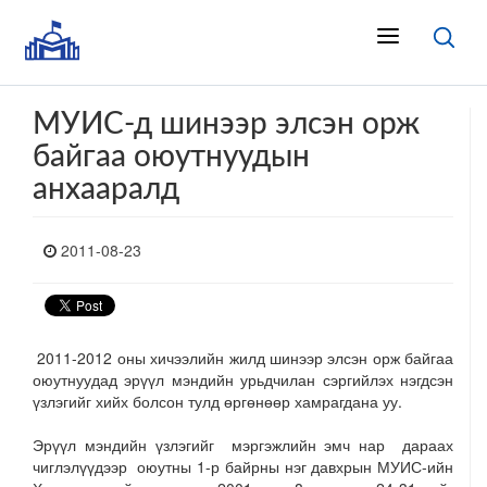
МУИС-д шинээр элсэн орж
байгаа оюутнуудын
анхааралд
2011-08-23
2011-2012 оны хичээлийн жилд шинээр элсэн орж байгаа
оюутнуудад эрүүл мэндийн урьдчилан сэргийлэх нэгдсэн
үзлэгийг хийх болсон тулд өргөнөөр хамрагдана уу.
Эрүүл мэндийн үзлэгийг мэргэжлийн эмч нар дараах
чиглэлүүдээр оюутны 1-р байрны нэг давхрын МУИС-ийн