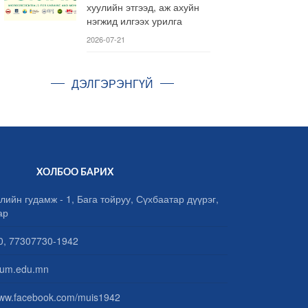
хуулийн этгээд, аж ахуйн
нэгжид илгээх урилга
2026-07-21
ДЭЛГЭРЭНГҮЙ
ХОЛБОО БАРИХ
лийн гудамж - 1, Бага тойруу, Сүхбаатар дүүрэг,
ар
, 77307730-1942
um.edu.mn
www.facebook.com/muis1942