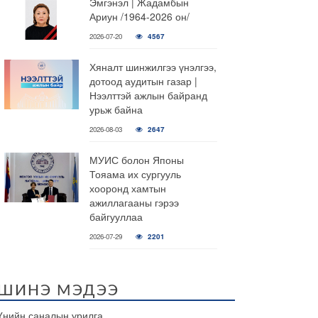
Эмгэнэл | Жадамбын
Ариун /1964-2026 он/
2026-07-20
4567
Хяналт шинжилгээ үнэлгээ,
дотоод аудитын газар |
Нээлттэй ажлын байранд
урьж байна
2026-08-03
2647
МУИС болон Японы
Тояама их сургууль
хооронд хамтын
ажиллагааны гэрээ
байгууллаа
2026-07-29
2201
ШИНЭ МЭДЭЭ
Үнийн саналын урилга