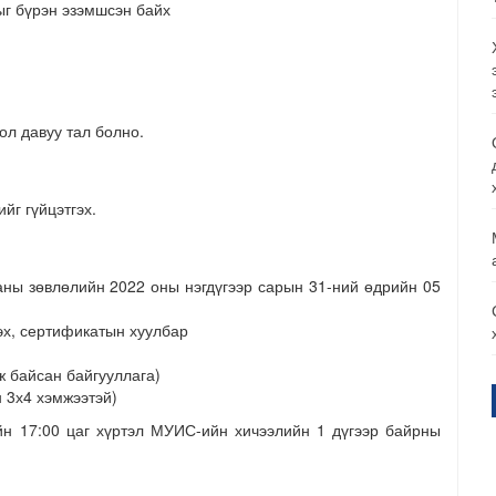
г бүрэн эзэмшсэн байх
ол давуу тал болно.
йг гүйцэтгэх.
аны зөвлөлийн 2022 оны нэгдүгээр сарын 31-ний өдрийн 05
эх, сертификатын хуулбар
 байсан байгууллага)
н 3х4 хэмжээтэй)
н 17:00 цаг хүртэл МУИС-ийн хичээлийн 1 дүгээр байрны