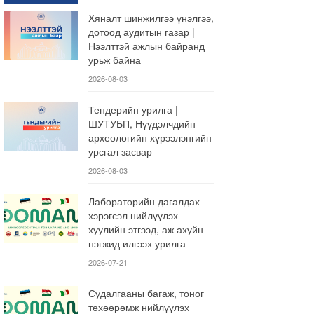
Хяналт шинжилгээ үнэлгээ,
дотоод аудитын газар |
Нээлттэй ажлын байранд
урьж байна
2026-08-03
Тендерийн урилга |
ШУТУБП, Нүүдэлчдийн
археологийн хүрээлэнгийн
урсгал засвар
2026-08-03
Лабораторийн дагалдах
хэрэгсэл нийлүүлэх
хуулийн этгээд, аж ахуйн
нэгжид илгээх урилга
2026-07-21
Судалгааны багаж, тоног
төхөөрөмж нийлүүлэх