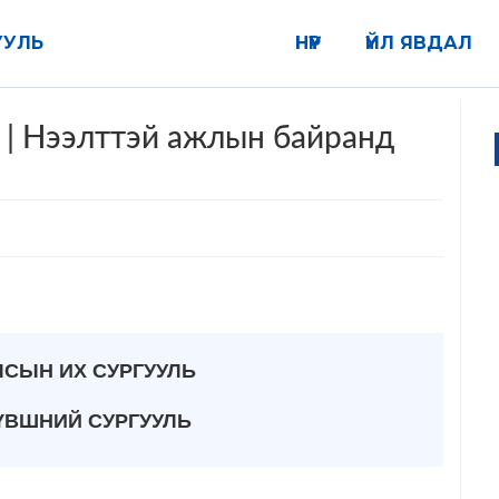
УУЛЬ
НҮҮР
ҮЙЛ ЯВДАЛ
 | Нээлттэй ажлын байранд
ЛСЫН ИХ СУРГУУЛЬ
ҮВШНИЙ СУРГУУЛЬ