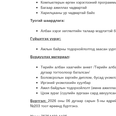
Компьютерын өргөн хэрэглээний программы
Багаар ажиллах чадвартай
Харилцааны ур чадвартай байх
Тусгай шаардлага:
Албан хэрэг хөтлөлтийн талаар мэдлэгтэй б
Гүйцэтгэх үүрэг:
Ажлын байрны тодорхойлолтод заасан үүрги
Бүрдүүлэх материал
:
Төрийн албан хаагчийн анкет /Төрийн алб
дугаар тогтоолоор баталсан/
Боловсролын зэргийн диплом, бусад үнэмл
Иргэний үнэмлэхийн хуулбар
Ажил байдлын тодорхойлолт (өмнө ажиллаж
Цээж зураг (сүүлийн зургаан сард авхуулса
Бүртгэл:
2026 оны 06 дугаар сарын 5-ны өдрий
№203 тоот өрөөнд бүртгэнэ.