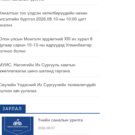
Хяналтын тоо үлдсэн хөтөлбөрүүдийн нөхөн
элсэлтийн бүртгэл 2026.08.10-ны 10:00 цагт
эхэлнэ
Олон улсын Монголч эрдэмтний XIII их хурал 8
дугаар сарын 10-13-ны өдрүүдэд Улаанбаатар
хотноо болно
МУИС, Нагоягийн Их Сургууль хамтын
ажиллагаагаа шинэ шатанд гаргана
Сөүлийн Үндэсний Их Сургуулийн төлөөлөгчдийг
хүлээн авч уулзлаа
ЗАРЛАЛ
Үнийн саналын урилга
2026-08-07