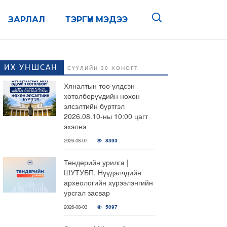
ЗАРЛАЛ
ТЭРГҮҮН МЭДЭЭ
ИХ УНШСАН
СҮҮЛИЙН 30 ХОНОГТ
Хяналтын тоо үлдсэн
хөтөлбөрүүдийн нөхөн
элсэлтийн бүртгэл
2026.08.10-ны 10:00 цагт
эхэлнэ
2026-08-07
8393
Тендерийн урилга |
ШУТУБП, Нүүдэлчдийн
археологийн хүрээлэнгийн
урсгал засвар
2026-08-03
5097