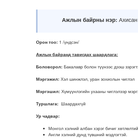
Ажлын байрны нэр:
Ахисан
Орон тоо:
1 /үндсэн/
Ажлын байранд тавигдах шаардлага:
Боловсрол:
Бакалавр болон түүнээс дээш зэрэгт
Мэргэжил:
Хэл шинжлэл, уран зохиолын чиглэл
Мэргэшил:
Хүмүүнлэгийн ухааны чиглэлээр мэрг
Туршлага:
Шаардахгүй
Ур чадвар:
Монгол хэлний албан хэрэг бичиг хөтлөлти
Англи хэлний дунд түвшний мэдлэгтэй.