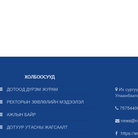
ХОЛБООСУУД
ДОТООД ДҮРЭМ ЖУРАМ
Их сургуу
Улаанбаат
РЕКТОРЫН ЗӨВЛӨЛИЙН МЭДЭЭЛЭЛ
75754400
АЖЛЫН БАЙР
news@n
ДОТУУР УТАСНЫ ЖАГСААЛТ
https://