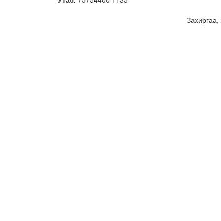
Утас:
75754400-1135
Захиргаа,