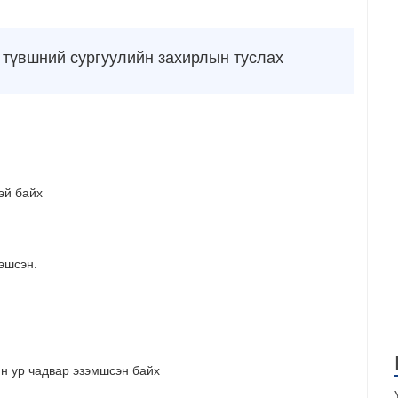
 түвшний сургуулийн захирлын туслах
эй байх
эшсэн.
йн ур чадвар эзэмшсэн байх