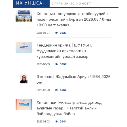
ИХ УНШСАН
СҮҮЛИЙН 30 ХОНОГТ
Хяналтын тоо үлдсэн хөтөлбөрүүдийн
нөхөн элсэлтийн бүртгэл 2026.08.10-ны
10:00 цагт эхэлнэ
2026-08-07
7923
Тендерийн урилга | ШУТУБП,
Нүүдэлчдийн археологийн
хүрээлэнгийн урсгал засвар
2026-08-03
5097
Эмгэнэл | Жадамбын Ариун /1964-2026
он/
2026-07-20
4562
Хяналт шинжилгээ үнэлгээ, дотоод
аудитын газар | Нээлттэй ажлын
байранд урьж байна
2026-08-03
2641