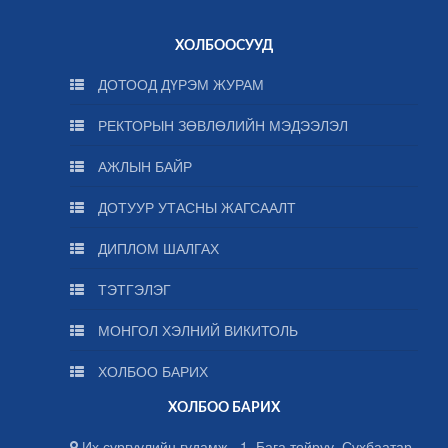
ХОЛБООСУУД
ДОТООД ДҮРЭМ ЖУРАМ
РЕКТОРЫН ЗӨВЛӨЛИЙН МЭДЭЭЛЭЛ
АЖЛЫН БАЙР
ДОТУУР УТАСНЫ ЖАГСААЛТ
ДИПЛОМ ШАЛГАХ
ТЭТГЭЛЭГ
МОНГОЛ ХЭЛНИЙ ВИКИТОЛЬ
ХОЛБОО БАРИХ
ХОЛБОО БАРИХ
Их сургуулийн гудамж - 1, Бага тойруу, Сүхбаатар