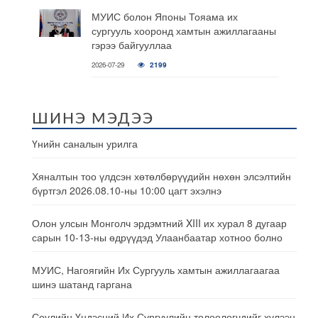
МУИС болон Японы Тояама их
сургууль хооронд хамтын ажиллагааны
гэрээ байгууллаа
2026-07-29
2199
ШИНЭ МЭДЭЭ
Үнийн саналын урилга
Хяналтын тоо үлдсэн хөтөлбөрүүдийн нөхөн элсэлтийн
бүртгэл 2026.08.10-ны 10:00 цагт эхэлнэ
Олон улсын Монголч эрдэмтний XIII их хурал 8 дугаар
сарын 10-13-ны өдрүүдэд Улаанбаатар хотноо болно
МУИС, Нагоягийн Их Сургууль хамтын ажиллагаагаа
шинэ шатанд гаргана
Сөүлийн Үндэсний Их Сургуулийн төлөөлөгчдийг хүлээн