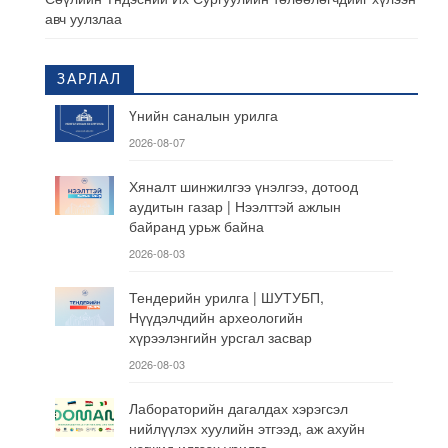
авч уулзлаа
ЗАРЛАЛ
Үнийн саналын урилга
2026-08-07
Хяналт шинжилгээ үнэлгээ, дотоод
аудитын газар | Нээлттэй ажлын
байранд урьж байна
2026-08-03
Тендерийн урилга | ШУТУБП,
Нүүдэлчдийн археологийн
хүрээлэнгийн урсгал засвар
2026-08-03
Лабораторийн дагалдах хэрэгсэл
нийлүүлэх хуулийн этгээд, аж ахуйн
нэгжид илгээх урилга