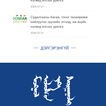
2026-07-21
Судалгааны багаж, тоног төхөөрөмж
нийлүүлэх хуулийн этгээд, аж ахуйн
нэгжид илгээх урилга
2026-07-21
ДЭЛГЭРЭНГҮЙ