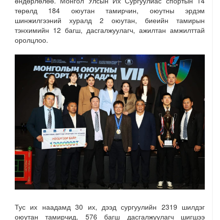
өндөрлөлөө. Монгол Улсын Их Сургуулиас спортын 14
төрөлд 184 оюутан тамирчин, оюутны эрдэм
шинжилгээний хуралд 2 оюутан, биеийн тамирын
тэнхимийн 12 багш, дасгалжуулагч, ажилтан амжилттай
оролцлоо.
Тус их наадамд 30 их, дээд сургуулийн 2319 шилдэг
оюутан тамирчид, 576 багш дасгалжуулагч шигшээ