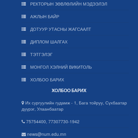
РЕКТОРЫН ЗӨВЛӨЛИЙН МЭДЭЭЛЭЛ
АЖЛЫН БАЙР
ДОТУУР УТАСНЫ ЖАГСААЛТ
ДИПЛОМ ШАЛГАХ
ТЭТГЭЛЭГ
МОНГОЛ ХЭЛНИЙ ВИКИТОЛЬ
ХОЛБОО БАРИХ
ХОЛБОО БАРИХ
Их сургуулийн гудамж - 1, Бага тойруу, Сүхбаатар
дүүрэг, Улаанбаатар
75754400, 77307730-1942
news@num.edu.mn