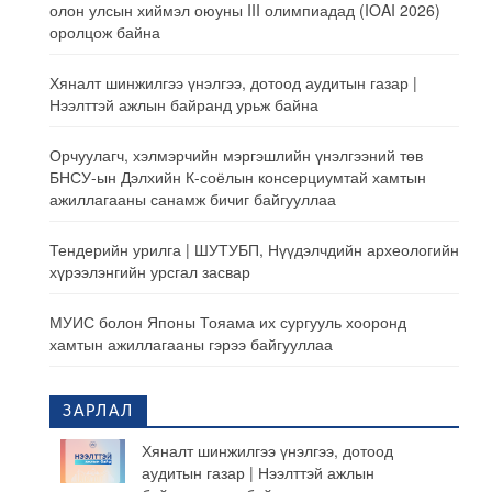
олон улсын хиймэл оюуны III олимпиадад (IOAI 2026)
оролцож байна
Хяналт шинжилгээ үнэлгээ, дотоод аудитын газар |
Нээлттэй ажлын байранд урьж байна
Орчуулагч, хэлмэрчийн мэргэшлийн үнэлгээний төв
БНСУ-ын Дэлхийн К-соёлын консерциумтай хамтын
ажиллагааны санамж бичиг байгууллаа
Тендерийн урилга | ШУТУБП, Нүүдэлчдийн археологийн
хүрээлэнгийн урсгал засвар
МУИС болон Японы Тояама их сургууль хооронд
хамтын ажиллагааны гэрээ байгууллаа
ЗАРЛАЛ
Хяналт шинжилгээ үнэлгээ, дотоод
аудитын газар | Нээлттэй ажлын