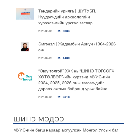
Тендерийн урилга | ШУТУБП,
Нүүдэлчдийн археологийн
хүрээлэнгийн урсгал засвар
2026-08-03
5084
Эмгэнэл | Жадамбын Ариун /1964-2026
он/
2026-07-20
4489
“Оюу толгой” ХХК нь “ШИНЭ ТӨГСӨГЧ
ХӨТӨЛБӨР”-ийн хүрээнд МУИС-ийн
2024, 2025, 2026 оны төгсөгчдийг
дараах ажлын байранд урьж байна
2026-07-08
2518
ШИНЭ МЭДЭЭ
МУИС-ийн багш нараар ахлуулсан Монгол Улсын баг