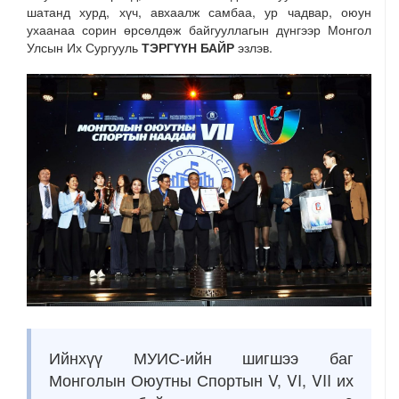
шатанд хурд, хүч, авхаалж самбаа, ур чадвар, оюун
ухаанаа сорин өрсөлдөж байгууллагын дүнгээр Монгол
Улсын Их Сургууль
ТЭРГҮҮН БАЙР
эзлэв.
Ийнхүү МУИС-ийн шигшээ баг
Монголын Оюутны Спортын V, VI, VII их