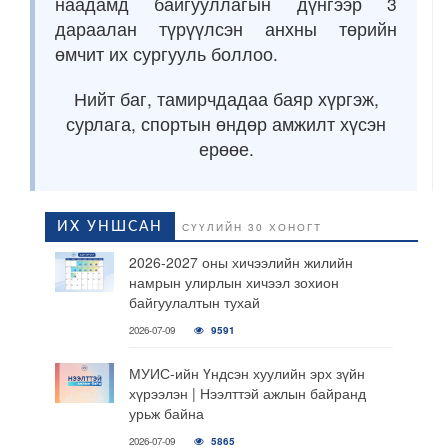
наадамд байгууллагын дүнгээр 3
дараалан түрүүлсэн анхны төрийн
өмчит их сургууль боллоо.
Нийт баг, тамирчдадаа баяр хүргэж,
сурлага, спортын өндөр амжилт хүсэн
ерөөе.
ИХ УНШСАН
СҮҮЛИЙН 30 ХОНОГТ
2026-2027 оны хичээлийн жилийн
намрын улирлын хичээл зохион
байгуулалтын тухай
2026-07-09
9591
МУИС-ийн Үндсэн хуулийн эрх зүйн
хүрээлэн | Нээлттэй ажлын байранд
урьж байна
2026-07-09
5865