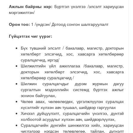
Ажлын байрны нэр:
Бүртгэл үнэлгээ /элсэлт хариуцсан
мэргэжилтэн/
Орон тоо:
1 /үндсэн/ Дотоод сонгон шалгаруулалт
Гүйцэтгэх чиг үүрэг:
Бүх түвшний элсэлт / бакалавр, магистр, докторын
хөтөлбөрт элсэгчид, хос, хавсарга хөтөлбөрөөр
суралцагчид, иргэд/
Шилжилтийн үйл ажиллагаа /бакалавр, магистр,
докторын хөтөлбөрт элсэгчид, хос, хавсарга
хөтөлбөрөөр суралцагчид /
Шилжин суралцагчдыг дүрэм журмын дагуу
сургалтын мэдээллийн системд бүртгэх ажлыг
зохион байгуулах,
Чөлөө авах, чөлөөлөгдөх, үргэлжлүүлэн суралцах
хүсэлтийг хүлээн авч тушаал, шийдвэр гаргуулах
Хичээл дүйцүүлэлт, суралцагчийн үнэлгээ, дүнтэй
холбоотой асуудлыг хүлээн авч, шийдвэрлүүлэх,
Суралцагчийн дүнгийн шинжилгээ хийх, хариуцсан
чиглэлээр нэгдсэн төлөвлөгөө, тайлан, дүгнэлт