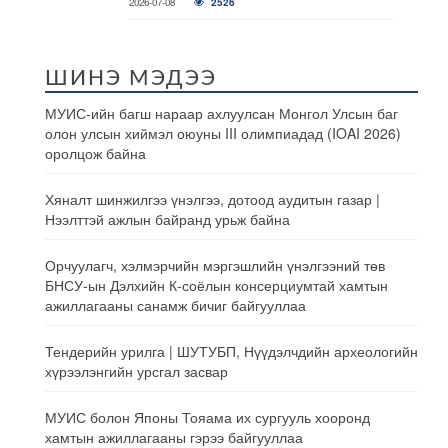
2026-07-08
2526
ШИНЭ МЭДЭЭ
МУИС-ийн багш нараар ахлуулсан Монгол Улсын баг
олон улсын хиймэл оюуны III олимпиадад (IOAI 2026)
оролцож байна
Хяналт шинжилгээ үнэлгээ, дотоод аудитын газар |
Нээлттэй ажлын байранд урьж байна
Орчуулагч, хэлмэрчийн мэргэшлийн үнэлгээний төв
БНСУ-ын Дэлхийн К-соёлын консерциумтай хамтын
ажиллагааны санамж бичиг байгууллаа
Тендерийн урилга | ШУТУБП, Нүүдэлчдийн археологийн
хүрээлэнгийн урсгал засвар
МУИС болон Японы Тояама их сургууль хооронд
хамтын ажиллагааны гэрээ байгууллаа