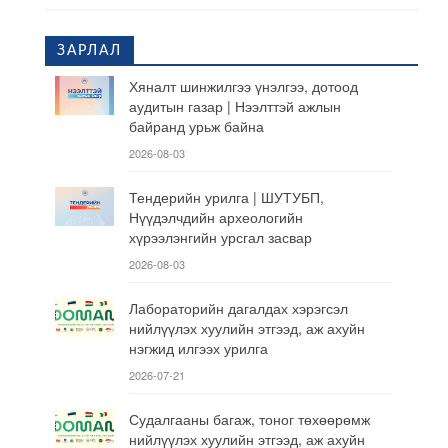
ЗАРЛАЛ
Хяналт шинжилгээ үнэлгээ, дотоод
аудитын газар | Нээлттэй ажлын
байранд урьж байна
2026-08-03
Тендерийн урилга | ШУТУБП,
Нүүдэлчдийн археологийн
хүрээлэнгийн урсгал засвар
2026-08-03
Лабораторийн дагалдах хэрэгсэл
нийлүүлэх хуулийн этгээд, аж ахуйн
нэгжид илгээх урилга
2026-07-21
Судалгааны багаж, тоног төхөөрөмж
нийлүүлэх хуулийн этгээд, аж ахуйн