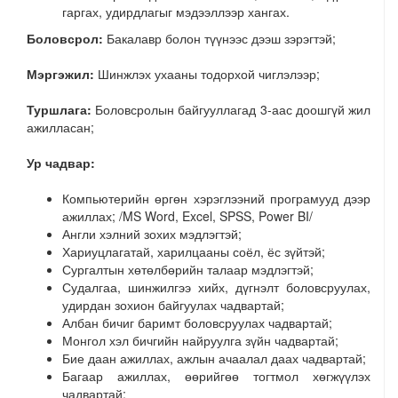
гаргах, удирдлагыг мэдээллээр хангах.
Боловсрол:
Бакалавр болон түүнээс дээш зэрэгтэй;
Мэргэжил:
Шинжлэх ухааны тодорхой чиглэлээр;
Туршлага:
Боловсролын байгууллагад 3-аас доошгүй жил
ажилласан;
Ур чадвар:
Компьютерийн өргөн хэрэглээний програмууд дээр
ажиллах; /MS Word, Excel, SPSS, Power BI/
Англи хэлний зохих мэдлэгтэй;
Хариуцлагатай, харилцааны соёл, ёс зүйтэй;
Сургалтын хөтөлбөрийн талаар мэдлэгтэй;
Судалгаа, шинжилгээ хийх, дүгнэлт боловсруулах,
удирдан зохион байгуулах чадвартай;
Албан бичиг баримт боловсруулах чадвартай;
Монгол хэл бичгийн найруулга зүйн чадвартай;
Бие даан ажиллах, ажлын ачаалал даах чадвартай;
Багаар ажиллах, өөрийгөө тогтмол хөгжүүлэх
чадвартай;