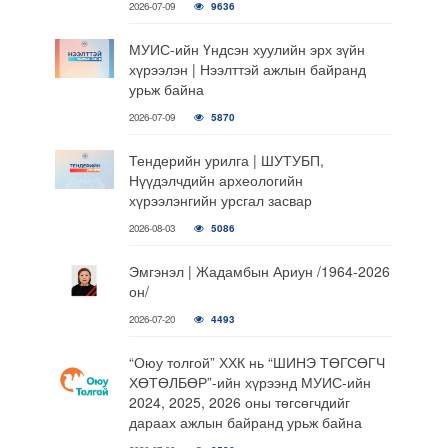
2026-07-09
9636
МУИС-ийн Үндсэн хуулийн эрх зүйн
хүрээлэн | Нээлттэй ажлын байранд
урьж байна
2026-07-09
5870
Тендерийн урилга | ШУТУБП,
Нүүдэлчдийн археологийн
хүрээлэнгийн урсгал засвар
2026-08-03
5086
Эмгэнэл | Жадамбын Ариун /1964-2026
он/
2026-07-20
4493
“Оюу толгой” ХХК нь “ШИНЭ ТӨГСӨГЧ
ХӨТӨЛБӨР”-ийн хүрээнд МУИС-ийн
2024, 2025, 2026 оны төгсөгчдийг
дараах ажлын байранд урьж байна