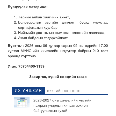
Бүрдүүлэх материал:
Төрийн албан хаагчийн анкет,
Боловсролын зэргийн диплом, бусад үнэмлэх,
сертификатын хуулбар,
Нийгмийн даатгалын шимтгэл төлөлтийн лавлагаа,
Ажил байдлын тодорхойлолт
Бүртгэл:
2026 оны 06 дугаар сарын 05-ны өдрийн 17:00
хүртэл МУИС-ийн хичээлийн нэгдүгээр байрны 210 тоот
өрөөнд бүртгэнэ.
Утас: 75754400-1139
Захиргаа, хүний нөөцийн газар
ИХ УНШСАН
СҮҮЛИЙН 30 ХОНОГТ
2026-2027 оны хичээлийн жилийн
намрын улирлын хичээл зохион
байгуулалтын тухай