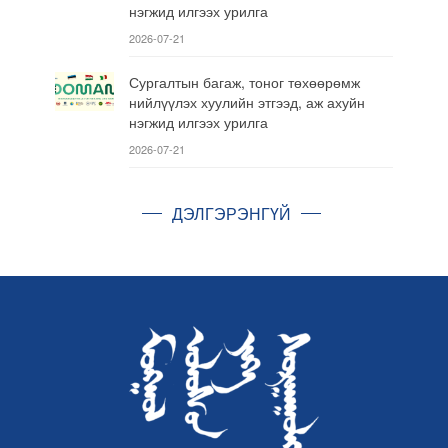
нэгжид илгээх урилга
2026-07-21
Сургалтын багаж, тоног төхөөрөмж
нийлүүлэх хуулийн этгээд, аж ахуйн
нэгжид илгээх урилга
2026-07-21
ДЭЛГЭРЭНГҮЙ