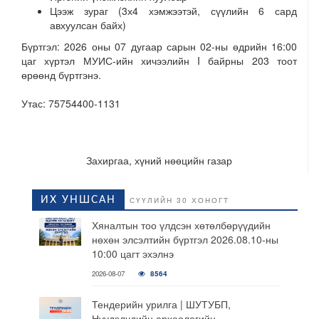
Цээж зураг (
3х4 хэмжээтэй,
сүүлийн 6 сард
авхуулсан
байх
)
Бүртгэл:
2026 оны
07
дугаар сарын 02-ны өдрийн 16:00
цаг хүртэл МУИС-ийн хичээлийн I байрны 203 тоот
өрөөнд бүртгэнэ.
Утас:
75754400-1131
Захиргаа, хүний нөөцийн газар
ИХ УНШСАН
СҮҮЛИЙН 30 ХОНОГТ
Хяналтын тоо үлдсэн хөтөлбөрүүдийн
нөхөн элсэлтийн бүртгэл 2026.08.10-ны
10:00 цагт эхэлнэ
2026-08-07
8564
Тендерийн урилга | ШУТУБП,
Нүүдэлчдийн археологийн