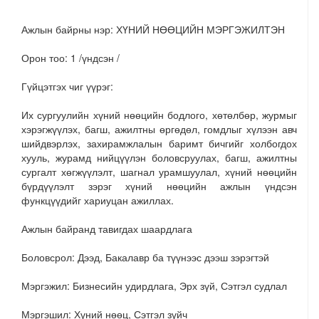
Ажлын байрны нэр:
ХҮНИЙ НӨӨЦИЙН МЭРГЭЖИЛТЭН
Орон тоо:
1
/
үндсэн
/
Гүйцэтгэх чиг үүрэг:
Их сургуулийн хүний нөөцийн бодлого, хөтөлбөр, журмыг
хэрэгжүүлэх, багш, ажилтны өргөдөл, гомдлыг хүлээн авч
шийдвэрлэх, захирамжлалын баримт бичгийг холбогдох
хууль, журамд нийцүүлэн боловсруулах,
багш, ажилтны
сургалт хөгжүүлэлт, шагнал урамшуулал,
хүний нөөцийн
бүрдүүлэлт зэрэг хүний нөөцийн ажлын үндсэн
функцүүдийг хариуцан ажиллах.
Ажлын байранд тавигдах шаардлага
Боловсрол:
Дээд,
Б
акалавр ба түүнээс дээш зэрэгтэй
Мэргэжил:
Бизнесийн удирдлага, Эрх
зүй
,
Сэтгэл судлал
Мэргэ
ш
ил:
Хүний нөөц,
Сэтгэл зүйч