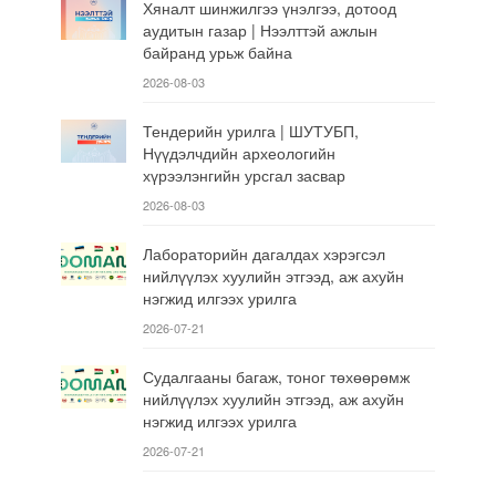
Хяналт шинжилгээ үнэлгээ, дотоод
аудитын газар | Нээлттэй ажлын
байранд урьж байна
2026-08-03
Тендерийн урилга | ШУТУБП,
Нүүдэлчдийн археологийн
хүрээлэнгийн урсгал засвар
2026-08-03
Лабораторийн дагалдах хэрэгсэл
нийлүүлэх хуулийн этгээд, аж ахуйн
нэгжид илгээх урилга
2026-07-21
Судалгааны багаж, тоног төхөөрөмж
нийлүүлэх хуулийн этгээд, аж ахуйн
нэгжид илгээх урилга
2026-07-21