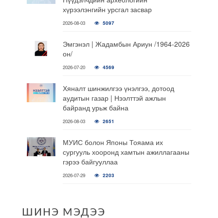
хүрээлэнгийн урсгал засвар
2026-08-03
5097
Эмгэнэл | Жадамбын Ариун /1964-2026
он/
2026-07-20
4569
Хяналт шинжилгээ үнэлгээ, дотоод
аудитын газар | Нээлттэй ажлын
байранд урьж байна
2026-08-03
2651
МУИС болон Японы Тояама их
сургууль хооронд хамтын ажиллагааны
гэрээ байгууллаа
2026-07-29
2203
ШИНЭ МЭДЭЭ