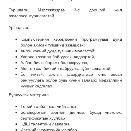
Туршлага:
Мэргэжлээрээ
3
-с доошгүй жил
ажилласан
т
ур
шлагатай
Ур чадва
р:
Компьютерийн хэрэглээний програмуудыг дунд
болон ахисан түвшинд эзэмшсэн;
Англи хэлний дунд түвшний мэдлэгтэй;
Удирдан зохион байгуулах чадвартай;
Албан бичиг баримт боловсруулах;
Монгол хэл бичгийн найруулга зүйн чадвартай;
Ёс зүйтэй, ажлын шаардлагаар олж авсан
байгууллага болон хувь хүний талаарх мэдээллийн
нууцыг хадгалах
Бүрдүүлэх материал:
Төрийн албан хаагчийн анкет
Боловсролын зэргийн диплом, бусад үнэмлэх,
сертификатын хуулбар
НДШ
төлөлтийн лавлагаа
Иргэний үнэмлэхийн хуулбар