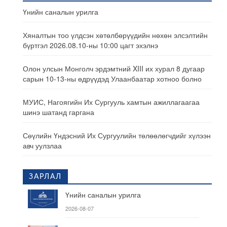
Үнийн саналын урилга
Хяналтын тоо үлдсэн хөтөлбөрүүдийн нөхөн элсэлтийн
бүртгэл 2026.08.10-ны 10:00 цагт эхэлнэ
Олон улсын Монголч эрдэмтний XIII их хурал 8 дугаар
сарын 10-13-ны өдрүүдэд Улаанбаатар хотноо болно
МУИС, Нагоягийн Их Сургууль хамтын ажиллагаагаа
шинэ шатанд гаргана
Сөүлийн Үндэсний Их Сургуулийн төлөөлөгчдийг хүлээн
авч уулзлаа
ЗАРЛАЛ
Үнийн саналын урилга
2026-08-07