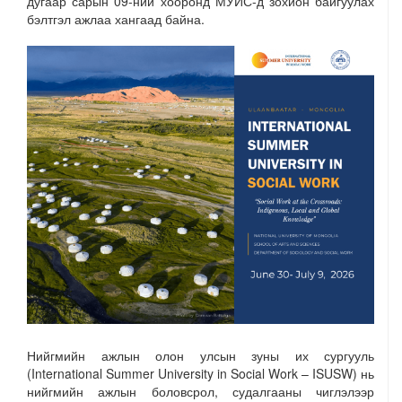
дугаар сарын 09-ний хооронд МУИС-д зохион байгуулах
бэлтгэл ажлаа хангаад байна.
Нийгмийн ажлын олон улсын зуны их сургууль
(International Summer University in Social Work – ISUSW) нь
нийгмийн ажлын боловсрол, судалгааны чиглэлээр