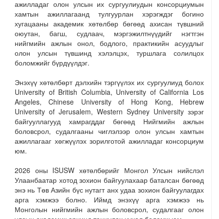
ажилладаг олон улсын их сургуулиудын консорциумын
хамтын ажиллагаанд тулгуурлан хэрэгждэг богино
хугацааны академик хөтөлбөр бөгөөд ахисан түвшний
оюутан, багш, судлаач, мэргэжилтнүүдийг нэгтгэн
нийгмийн ажлын онол, бодлого, практикийн асуудлыг
олон улсын түвшинд хэлэлцэх, туршлага солилцох
боломжийг бүрдүүлдэг.
Энэхүү хөтөлбөрт дэлхийн тэргүүлэх их сургуулиуд болох
University of British Columbia, University of California Los
Angeles, Chinese University of Hong Kong, Hebrew
University of Jerusalem, Western Sydney University зэрэг
байгууллагууд хамрагддаг бөгөөд Нийгмийн ажлын
боловсрол, судалгааны чиглэлээр олон улсын хамтын
ажиллагааг хөгжүүлэх зорилготой ажилладаг консорциум
юм.
2026 оны ISUSW хөтөлбөрийг Монгол Улсын нийслэл
Улаанбаатар хотод зохион байгуулахаар баталсан бөгөөд
энэ нь Төв Азийн бүс нутагт анх удаа зохион байгуулагдах
арга хэмжээ болно. Иймд энэхүү арга хэмжээ нь
Монголын нийгмийн ажлын боловсрол, судалгааг олон
улсын академик орчинд таниулах чухал боломж юм.