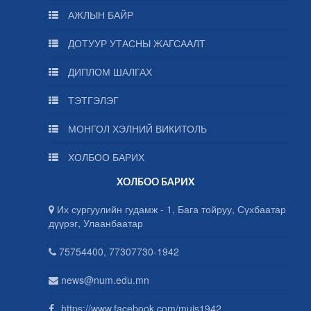
АЖЛЫН БАЙР
ДОТУУР УТАСНЫ ЖАГСААЛТ
ДИПЛОМ ШАЛГАХ
ТЭТГЭЛЭГ
МОНГОЛ ХЭЛНИЙ ВИКИТОЛЬ
ХОЛБОО БАРИХ
ХОЛБОО БАРИХ
Их сургуулийн гудамж - 1, Бага тойруу, Сүхбаатар
дүүрэг, Улаанбаатар
75754400, 77307730-1942
news@num.edu.mn
https://www.facebook.com/muis1942