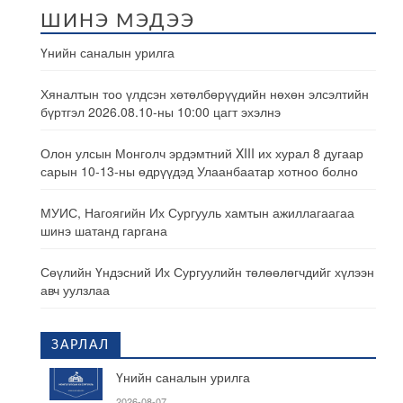
ШИНЭ МЭДЭЭ
Үнийн саналын урилга
Хяналтын тоо үлдсэн хөтөлбөрүүдийн нөхөн элсэлтийн
бүртгэл 2026.08.10-ны 10:00 цагт эхэлнэ
Олон улсын Монголч эрдэмтний XIII их хурал 8 дугаар
сарын 10-13-ны өдрүүдэд Улаанбаатар хотноо болно
МУИС, Нагоягийн Их Сургууль хамтын ажиллагаагаа
шинэ шатанд гаргана
Сөүлийн Үндэсний Их Сургуулийн төлөөлөгчдийг хүлээн
авч уулзлаа
ЗАРЛАЛ
Үнийн саналын урилга
2026-08-07