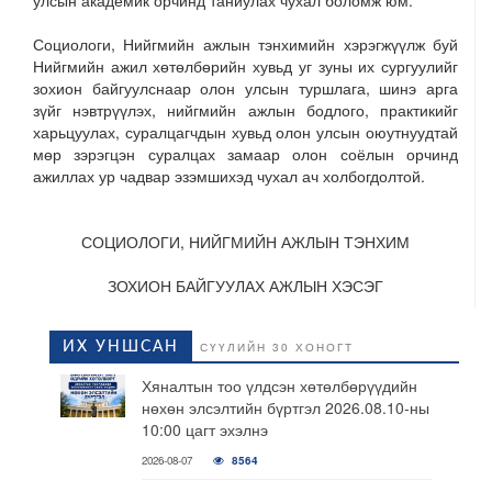
Социологи, Нийгмийн ажлын тэнхимийн хэрэгжүүлж буй
Нийгмийн ажил хөтөлбөрийн хувьд уг зуны их сургуулийг
зохион байгуулснаар олон улсын туршлага, шинэ арга
зүйг нэвтрүүлэх, нийгмийн ажлын бодлого, практикийг
харьцуулах, суралцагчдын хувьд олон улсын оюутнуудтай
мөр зэрэгцэн суралцах замаар олон соёлын орчинд
ажиллах ур чадвар эзэмшихэд чухал ач холбогдолтой.
СОЦИОЛОГИ, НИЙГМИЙН АЖЛЫН ТЭНХИМ
ЗОХИОН БАЙГУУЛАХ АЖЛЫН ХЭСЭГ
ИХ УНШСАН
СҮҮЛИЙН 30 ХОНОГТ
Хяналтын тоо үлдсэн хөтөлбөрүүдийн
нөхөн элсэлтийн бүртгэл 2026.08.10-ны
10:00 цагт эхэлнэ
2026-08-07
8564