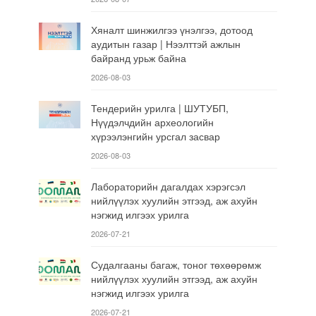
Хяналт шинжилгээ үнэлгээ, дотоод
аудитын газар | Нээлттэй ажлын
байранд урьж байна
2026-08-03
Тендерийн урилга | ШУТУБП,
Нүүдэлчдийн археологийн
хүрээлэнгийн урсгал засвар
2026-08-03
Лабораторийн дагалдах хэрэгсэл
нийлүүлэх хуулийн этгээд, аж ахуйн
нэгжид илгээх урилга
2026-07-21
Судалгааны багаж, тоног төхөөрөмж
нийлүүлэх хуулийн этгээд, аж ахуйн
нэгжид илгээх урилга
2026-07-21