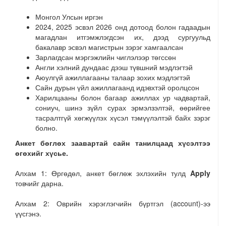
Монгол Улсын иргэн
2024, 2025 эсвэл 2026 онд дотоод болон гадаадын
магадлан итгэмжлэгдсэн их, дээд сургуульд
бакалавр эсвэл магистрын зэрэг хамгаалсан
Зарлагдсан мэргэжлийн чиглэлээр төгссөн
Англи хэлний дундаас дээш түвшний мэдлэгтэй
Аюулгүй ажиллагааны талаар зохих мэдлэгтэй
Сайн дурын үйл ажиллагаанд идэвхтэй оролцсон
Харилцааны болон багаар ажиллах ур чадвартай,
сониуч, шинэ зүйл сурах эрмэлзэлтэй, өөрийгее
тасралтгүй хөгжүүлэх хүсэл тэмүүлэлтэй байх зэрэг
болно.
Анкет бөглөх заавартай сайн танилцаад хүсэлтээ
өгөхийг хүсье.
Алхам 1: Өргөдөл, анкет бөглөж эхлэхийн тулд
Apply
товчийг дарна.
Алхам 2: Оврийн хэрэглэгчийн бүртгэл (account)-ээ
үүсгэнэ.