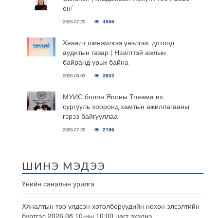
он/
2026-07-20
4556
Хяналт шинжилгээ үнэлгээ, дотоод
аудитын газар | Нээлттэй ажлын
байранд урьж байна
2026-08-03
2632
МУИС болон Японы Тояама их
сургууль хооронд хамтын ажиллагааны
гэрээ байгууллаа
2026-07-29
2196
ШИНЭ МЭДЭЭ
Үнийн саналын урилга
Хяналтын тоо үлдсэн хөтөлбөрүүдийн нөхөн элсэлтийн
бүртгэл 2026.08.10-ны 10:00 цагт эхэлнэ