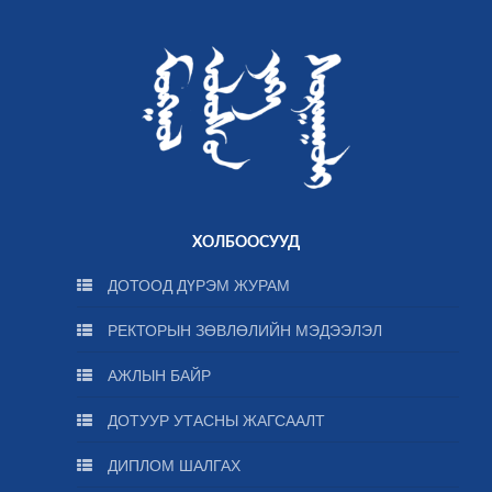
ХОЛБООСУУД
ДОТООД ДҮРЭМ ЖУРАМ
РЕКТОРЫН ЗӨВЛӨЛИЙН МЭДЭЭЛЭЛ
АЖЛЫН БАЙР
ДОТУУР УТАСНЫ ЖАГСААЛТ
ДИПЛОМ ШАЛГАХ