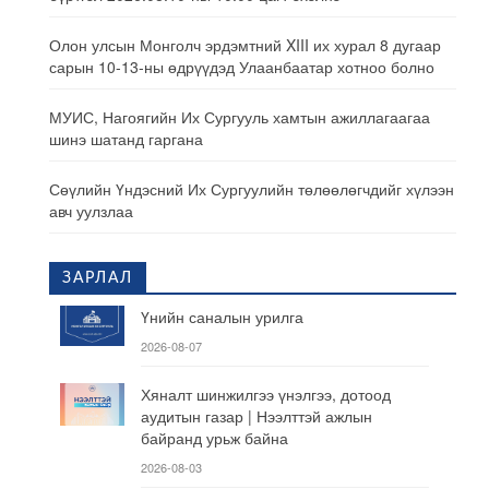
Олон улсын Монголч эрдэмтний XIII их хурал 8 дугаар
сарын 10-13-ны өдрүүдэд Улаанбаатар хотноо болно
МУИС, Нагоягийн Их Сургууль хамтын ажиллагаагаа
шинэ шатанд гаргана
Сөүлийн Үндэсний Их Сургуулийн төлөөлөгчдийг хүлээн
авч уулзлаа
ЗАРЛАЛ
Үнийн саналын урилга
2026-08-07
Хяналт шинжилгээ үнэлгээ, дотоод
аудитын газар | Нээлттэй ажлын
байранд урьж байна
2026-08-03