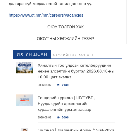
дэлгэрэнгүй мэдээлэлтэй танилцан өгнө үү.
https://www.ot.mn/mn/careers/vacancies
ОЮУ ТОЛГОЙ ХХК
ОЮУТНЫ ХӨГЖЛИЙН ГАЗАР
ИХ УНШСАН
СҮҮЛИЙН 30 ХОНОГТ
Хяналтын тоо үлдсэн хөтөлбөрүүдийн
нөхөн элсэлтийн бүртгэл 2026.08.10-ны
10:00 цагт эхэлнэ
2026-08-07
7139
Тендерийн урилга | ШУТУБП,
Нүүдэлчдийн археологийн
хүрээлэнгийн урсгал засвар
2026-08-03
5096
Эмгэнэл | Жадамбын Ариун /1964-2026