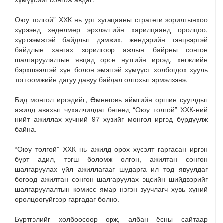
Оюу толгой” ХХК нь урт хугацааны стратеги зорилтынхоо
хүрээнд хөдөлмөр эрхлэлтийн харилцаанд оролцоо,
хүртээмжтэй байдлыг дэмжих, жендэрийн тэнцвэртэй
байдлын хангах зорилгоор ажлын байрны сонгон
шалгаруулалтын явцад орон нутгийн иргэд, хөгжлийн
бэрхшээлтэй хүн болон эмэгтэй хүмүүст холбогдох хууль
тогтоомжийн дагуу давуу байдал олгохыг эрмэлзэнэ.
Бид монгол иргэдийг, Өмнөговь аймгийн оршин суугчдыг
ажилд авахыг чухалчилдаг бөгөөд “Оюу толгой” ХХК-ний
нийт ажиллах хучний 97 хувийг монгол иргэд бүрдүүлж
байна.
“Оюу толгой” ХХК нь ажилд орох хүсэлт гаргасан иргэн
бүрт адил, тэгш боломж олгон, ажилтан сонгон
шалгаруулах үйл ажиллагааг шударга ил тод явуулдаг
бөгөөд ажилтан сонгон шалгаруулах эцсийн шийдвэрийг
шалгаруулалтын комисс ямар нэгэн зуучлагч хувь хүний
оролцоогүйгээр гаргадаг болно.
Бүртгэлийг холбоосоор орж, албан ёсны сайтаар