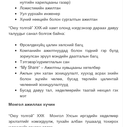
нутгийн харилцааны газар)
Ложистикийн ажилтан
Уул уурхайн инженер
Хүний нөөцийн болон сургалтын ажилтан
“Оюу толгой” ХХК-ий хамт олонд нэгдсэнээр дараах давуу
талуудыг санал болгож байна:
Өрсөлдөхүйц цалин хөлсний багц
Компанийн ажилтнуудад болон тэдний гэр бүлд
зориулсан эрүүл мэндийн даатгалын багц
Тэтгэвэр/хуримтлалын сан
“My Share” – Ажилтны хувьцааны хөтөлбөр
Ажлын уян хатан зохицуулалт, хуухэд асрах эхийн
болон эцгийн чөлөө, бусад төрлийн цалинтай
чөлөөний зохицуулалтууд
Бусад давуу тал, хөдөлмөрийн таатай нөхцөл гэх
мэт
Монгол ажиллах хүчин
“Оюу толгой” ХХК Монгол Улсын иргэдийн хөдөлмөр
эрхлэлтийг нэмэгдүүлж, тухайн албан тушаалд тохирох
хүмүүсийг сонгож авдаг.