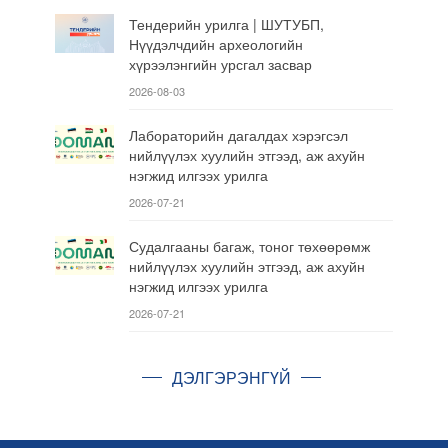
Тендерийн урилга | ШУТУБП,
Нүүдэлчдийн археологийн
хүрээлэнгийн урсгал засвар
2026-08-03
Лабораторийн дагалдах хэрэгсэл
нийлүүлэх хуулийн этгээд, аж ахуйн
нэгжид илгээх урилга
2026-07-21
Судалгааны багаж, тоног төхөөрөмж
нийлүүлэх хуулийн этгээд, аж ахуйн
нэгжид илгээх урилга
2026-07-21
ДЭЛГЭРЭНГҮЙ