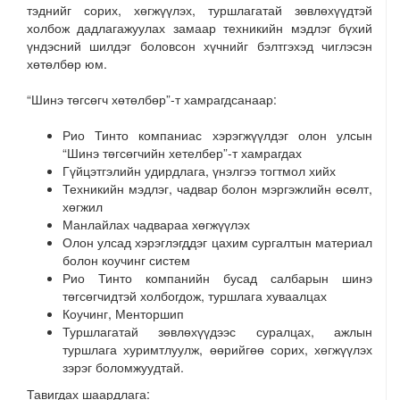
тэднийг сорих, хөгжүүлэх, туршлагатай зөвлөхүүдтэй
холбож дадлагажуулах замаар техникийн мэдлэг бүхий
үндэсний шилдэг боловсон хүчнийг бэлтгэхэд чиглэсэн
хөтөлбөр юм.
“Шинэ төгсөгч хөтөлбөр”-т хамрагдсанаар:
Рио Тинто компаниас хэрэгжүүлдэг олон улсын
“Шинэ төгсөгчийн хетелбер”-т хамрагдах
Гүйцэтгэлийн удирдлага, үнэлгээ тогтмол хийх
Техникийн мэдлэг, чадвар болон мэргэжлийн өсөлт,
хөгжил
Манлайлах чадвараа хөгжүүлэх
Олон улсад хэрэглэгддэг цахим сургалтын материал
болон коучинг систем
Рио Тинто компанийн бусад салбарын шинэ
төгсөгчидтэй холбогдож, туршлага хуваалцах
Коучинг, Менторшип
Туршлагатай зөвлөхүүдээс суралцах, ажлын
туршлага хуримтлуулж, өөрийгөө сорих, хөгжүүлэх
зэрэг боломжуудтай.
Тавигдах шаардлага: