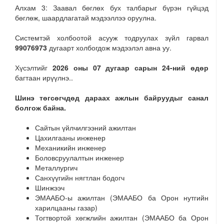
Алхам 3: Заавал бөглөх бух талбарыг бүрэн гүйцэд
бөглөж, шаардлагатай мэдээллээ оруулна.
Системтэй холбоотой асууж тодруулах зүйл гарвал
99076973
дугаарт холбогдож мэдээлэл авна уу.
Хүсэлтийг
2026 оны 07 дугаар сарын 24-ний өдөр
багтаан ирүүлнэ..
Шинэ төгсөгчдөд дараах ажлын байруудыг санал
болгож байна.
Сайтын үйлчилгээний ажилтан
Цахилгааны инженер
Механикийн инженер
Боловсруулалтын инженер
Металлургич
Санхүүгийн нягтлан бодогч
Шинжээч
ЭМААБО-ы ажилтан (ЭМААБО ба Орон нутгийн
харилцааны газар)
Тогтвортой хөгжлийн ажилтан (ЭМААБО ба Орон