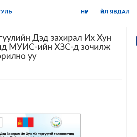
УУЛЬ
НҮҮР
ҮЙЛ ЯВДАЛ
гуулийн Дэд захирал Их Хун
ид МУИС-ийн ХЗС-д зочилж
орилно уу