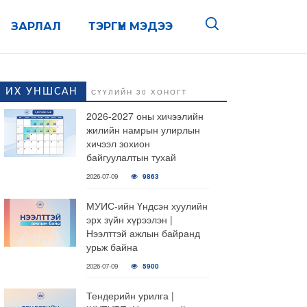
ЗАРЛАЛ
ТЭРГҮҮН МЭДЭЭ
ИХ УНШСАН
СҮҮЛИЙН 30 ХОНОГТ
2026-2027 оны хичээлийн
жилийн намрын улирлын
хичээл зохион
байгуулалтын тухай
2026-07-09
9863
МУИС-ийн Үндсэн хуулийн
эрх зүйн хүрээлэн |
Нээлттэй ажлын байранд
урьж байна
2026-07-09
5900
Тендерийн урилга |