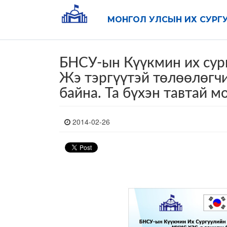
МОНГОЛ УЛСЫН ИХ СУРГ
БНСУ-ын Күүкмин их сур
Жэ тэргүүтэй төлөөлөгч
байна. Та бүхэн тавтай м
2014-02-26