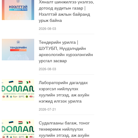
Хяналт шинжилгээ үнэлгээ,
дотоод аудитын газар |
Нээлттэй ажлын байранд
урьж байна
2026-08-03
Тендерийн урилга |
ШУТУБП, Нүүдэлчдийн
археологийн хүрээлэнгийн
урсгал засвар
2026-08-03
Лабораторийн дагалдах
хэрэгсэл нийлүүлэх
хуулийн этгээд, аж ахуйн
нэгжид илгээх урилга
2026-07-21
Судалгааны багаж, тоног
төхөөрөмж нийлүүлэх
хуулийн этгээд, аж ахуйн