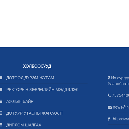
ХОЛБООСУУД
ДОТООД ДҮРЭМ ЖУРАМ
Их сургуу
Улаанбаат
РЕКТОРЫН ЗӨВЛӨЛИЙН МЭДЭЭЛЭЛ
75754400
АЖЛЫН БАЙР
news@n
ДОТУУР УТАСНЫ ЖАГСААЛТ
https://
ДИПЛОМ ШАЛГАХ