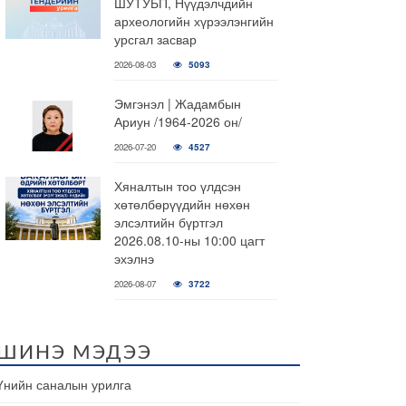
ШУТУБП, Нүүдэлчдийн
археологийн хүрээлэнгийн
урсгал засвар
2026-08-03
5093
Эмгэнэл | Жадамбын
Ариун /1964-2026 он/
2026-07-20
4527
Хяналтын тоо үлдсэн
хөтөлбөрүүдийн нөхөн
элсэлтийн бүртгэл
2026.08.10-ны 10:00 цагт
эхэлнэ
2026-08-07
3722
ШИНЭ МЭДЭЭ
Үнийн саналын урилга