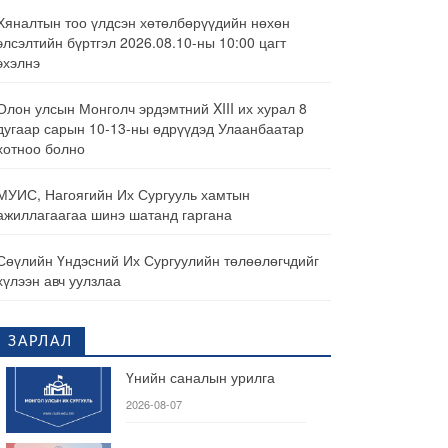
Хяналтын тоо үлдсэн хөтөлбөрүүдийн нөхөн
элсэлтийн бүртгэл 2026.08.10-ны 10:00 цагт
эхэлнэ
Олон улсын Монголч эрдэмтний XIII их хурал 8
дугаар сарын 10-13-ны өдрүүдэд Улаанбаатар
хотноо болно
МУИС, Нагоягийн Их Сургууль хамтын
ажиллагаагаа шинэ шатанд гаргана
Сөүлийн Үндэсний Их Сургуулийн төлөөлөгчдийг
хүлээн авч уулзлаа
ЗАРЛАЛ
Үнийн саналын урилга
2026-08-07