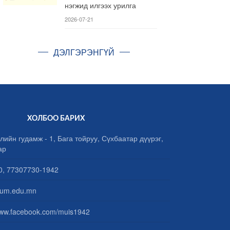
нэгжид илгээх урилга
2026-07-21
ДЭЛГЭРЭНГҮЙ
ХОЛБОО БАРИХ
лийн гудамж - 1, Бага тойруу, Сүхбаатар дүүрэг,
ар
, 77307730-1942
um.edu.mn
www.facebook.com/muis1942