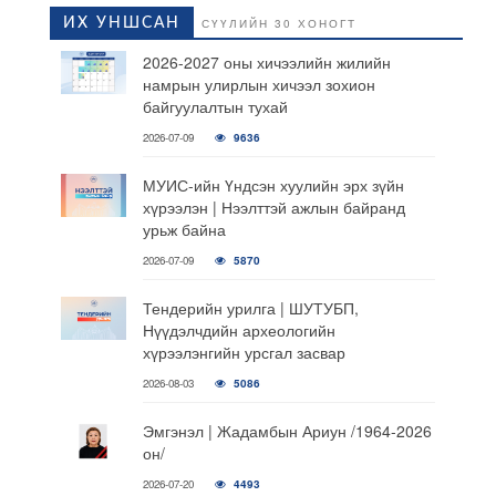
ИХ УНШСАН
СҮҮЛИЙН 30 ХОНОГТ
2026-2027 оны хичээлийн жилийн
намрын улирлын хичээл зохион
байгуулалтын тухай
2026-07-09
9636
МУИС-ийн Үндсэн хуулийн эрх зүйн
хүрээлэн | Нээлттэй ажлын байранд
урьж байна
2026-07-09
5870
Тендерийн урилга | ШУТУБП,
Нүүдэлчдийн археологийн
хүрээлэнгийн урсгал засвар
2026-08-03
5086
Эмгэнэл | Жадамбын Ариун /1964-2026
он/
2026-07-20
4493