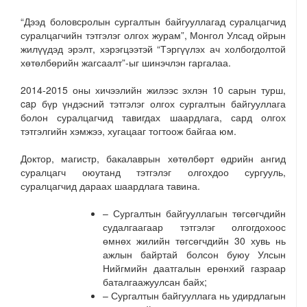
“Дээд боловсролын сургалтын байгууллагад суралцагчид
суралцагчийн тэтгэлэг олгох журам”, Монгол Улсад ойрын
жилүүдэд эрэлт, хэрэгцээтэй “Тэргүүлэх ач холбогдолтой
хөтөлбөрийн жагсаалт”-ыг шинэчлэн гаргалаа.
2014-2015 оны хичээлийн жилээс эхлэн 10 сарын турш,
cap бүр үндэсний тэтгэлэг олгох сургалтын байгууллага
болон суралцагчид тавигдах шаардлага, сард олгох
тэтгэлгийн хэмжээ, хугацааг тогтоож байгаа юм.
Доктор, магистр, бакалаврын хөтөлбөрт өдрийн ангид
суралцагч оюутанд тэтгэлэг олгохдоо сургууль,
суралцагчид дараах шаардлага тавина.
– Сургалтын байгууллагын төгсөгчдийн
судалгаагаар тэтгэлэг олгогдохоос
өмнөх жилийн төгсөгчдийн 30 хувь нь
ажлын байртай болсон буюу Улсын
Нийгмийн даатгалын ерөнхий газраар
баталгаажуулсан байх;
– Сургалтын байгууллага нь удирдлагын