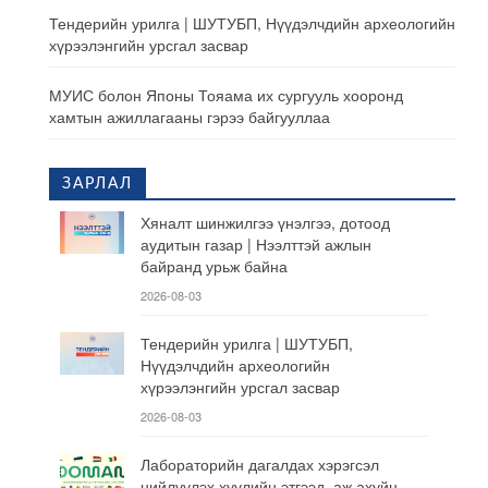
Тендерийн урилга | ШУТУБП, Нүүдэлчдийн археологийн
хүрээлэнгийн урсгал засвар
МУИС болон Японы Тояама их сургууль хооронд
хамтын ажиллагааны гэрээ байгууллаа
ЗАРЛАЛ
Хяналт шинжилгээ үнэлгээ, дотоод
аудитын газар | Нээлттэй ажлын
байранд урьж байна
2026-08-03
Тендерийн урилга | ШУТУБП,
Нүүдэлчдийн археологийн
хүрээлэнгийн урсгал засвар
2026-08-03
Лабораторийн дагалдах хэрэгсэл
нийлүүлэх хуулийн этгээд, аж ахуйн