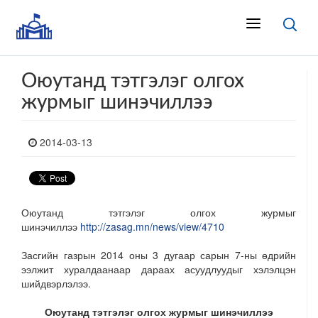
Оюутанд тэтгэлэг олгох
журмыг шинэчиллээ
2014-03-13
Оюутанд тэтгэлэг олгох журмыг
шинэчиллээ
http://zasag.mn/news/view/4710
Засгийн газрын 2014 оны 3 дугаар сарын 7-ны өдрийн
ээлжит хуралдаанаар дараах асуудлуудыг хэлэлцэн
шийдвэрлэлээ.
Оюутанд
тэтгэлэг олгох жур
м
ыг шинэч
иллээ