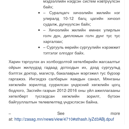
мэдээллийн нэгдсэн систем нэвтрүүлсэн
байх;
– Суралцагч хичээлийн жилийн нэг
улиралд 10-12 багц цагийн хичээл
судалж, дүгнүүлсэн байх;
– Хичээлийн жилийн өмнөх улирлын
голч дүн, дипломын голч дүнг тус тус
харгалзах;
– Сургууль өөрийн сургуулийн нэрэмжит
тэтгэлэг олгодог байх.
Харин тэргүүлэх ач холбогдолтой хөтөлбөрийн жагсаалтыг
ойрын жилүүдэд гадаад дотоодын их, дээд сургуульд
бэлтгэх доктор, магистр, бакалаврын мэргэжил тус бүрээр
гаргажээ. Ингэхдээ салбарын яамдын санал, Мянганы
хөгжлийн зорилтод суурилсан үндэсний хөгжлийн цогц
бодлого, Засгийн газрын 2012-2016 оны үйл ажиллагааны
хөтөлбөрт тусгагдсан хөгжлийн зорилт, бүтээн
байгууллалтын төлөвлөлтөд үндэслэсэн байна.
– See more
at:
http://zasag.mn/news/view/4710#sthash.IyZd3ABj.dpuf