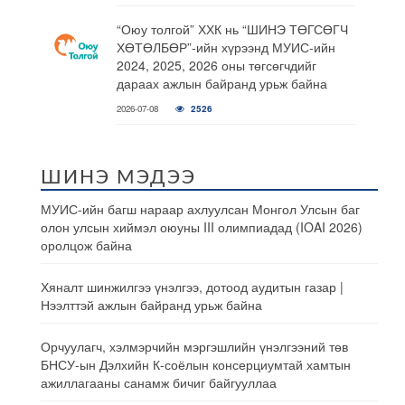
“Оюу толгой” ХХК нь “ШИНЭ ТӨГСӨГЧ
ХӨТӨЛБӨР”-ийн хүрээнд МУИС-ийн
2024, 2025, 2026 оны төгсөгчдийг
дараах ажлын байранд урьж байна
2026-07-08
2526
ШИНЭ МЭДЭЭ
МУИС-ийн багш нараар ахлуулсан Монгол Улсын баг
олон улсын хиймэл оюуны III олимпиадад (IOAI 2026)
оролцож байна
Хяналт шинжилгээ үнэлгээ, дотоод аудитын газар |
Нээлттэй ажлын байранд урьж байна
Орчуулагч, хэлмэрчийн мэргэшлийн үнэлгээний төв
БНСУ-ын Дэлхийн К-соёлын консерциумтай хамтын
ажиллагааны санамж бичиг байгууллаа