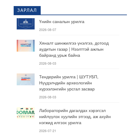
ЗАРЛАЛ
Үнийн саналын урилга
2026-08-07
Хяналт шинжилгээ үнэлгээ, дотоод
аудитын газар | Нээлттэй ажлын
байранд урьж байна
2026-08-03
Тендерийн урилга | ШУТУБП,
Нүүдэлчдийн археологийн
хүрээлэнгийн урсгал засвар
2026-08-03
Лабораторийн дагалдах хэрэгсэл
нийлүүлэх хуулийн этгээд, аж ахуйн
нэгжид илгээх урилга
2026-07-21