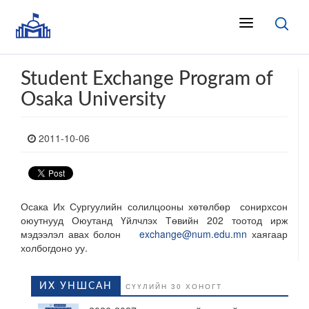
Student Exchange Program of
Osaka University
2011-10-06
Осака Их Сургуулийн солилцооны хөтөлбөр сонирхсон
оюутнууд Оюутанд Үйлчлэх Төвийн 202 тоотод ирж
мэдээлэл авах болон
exchange@num.edu.mn
хаягаар
холбогдоно уу.
ИХ УНШСАН
СҮҮЛИЙН 30 ХОНОГТ