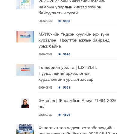
2026-2027 оны хичээлийн жилийн
намрын улирлын хичээл зохион
байгуулалтын тухай
2026-07-09
9858
МУИС-ийн Үндсэн хуулийн эрх зүйн
хүрээлэн | Нээлттэй ажлын байранд
урьж байна
2026-07-09
5896
Тендерийн урилга | ШУТУБП,
Нүүдэлчдийн археологийн
хүрээлэнгийн урсгал засвар
2026-08-03
5093
Эмгэнэл | Жадамбын Ариун /1964-2026
он/
2026-07-20
4526
Хяналтын тоо үлдсэн хөтөлбөрүүдийн
нөхөн элсэлтийн бүртгэл 2026.08.10-ны