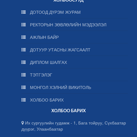
ХОЛБООСУУД
ДОТООД ДҮРЭМ ЖУРАМ
РЕКТОРЫН ЗӨВЛӨЛИЙН МЭДЭЭЛЭЛ
АЖЛЫН БАЙР
ДОТУУР УТАСНЫ ЖАГСААЛТ
ДИПЛОМ ШАЛГАХ
ТЭТГЭЛЭГ
МОНГОЛ ХЭЛНИЙ ВИКИТОЛЬ
ХОЛБОО БАРИХ
ХОЛБОО БАРИХ
Их сургуулийн гудамж - 1, Бага тойруу, Сүхбаатар
дүүрэг, Улаанбаатар