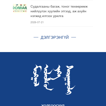
Судалгааны багаж, тоног төхөөрөмж
нийлүүлэх хуулийн этгээд, аж ахуйн
нэгжид илгээх урилга
2026-07-21
ДЭЛГЭРЭНГҮЙ