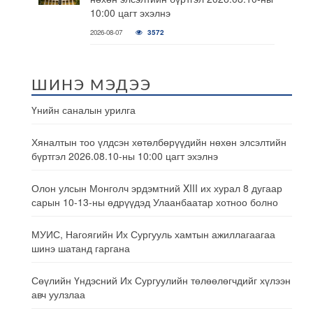
10:00 цагт эхэлнэ
2026-08-07
3572
ШИНЭ МЭДЭЭ
Үнийн саналын урилга
Хяналтын тоо үлдсэн хөтөлбөрүүдийн нөхөн элсэлтийн
бүртгэл 2026.08.10-ны 10:00 цагт эхэлнэ
Олон улсын Монголч эрдэмтний XIII их хурал 8 дугаар
сарын 10-13-ны өдрүүдэд Улаанбаатар хотноо болно
МУИС, Нагоягийн Их Сургууль хамтын ажиллагаагаа
шинэ шатанд гаргана
Сөүлийн Үндэсний Их Сургуулийн төлөөлөгчдийг хүлээн
авч уулзлаа