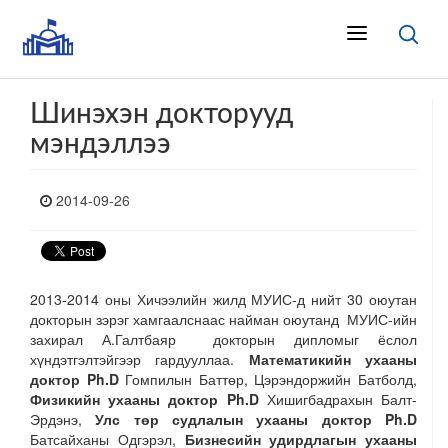
Шинэхэн докторууд
мэндэллээ
2014-09-26
2013-2014 оны Хичээлийн жилд МУИС-д нийт 30 оюутан
докторын зэрэг хамгаалснаас найман оюутанд МУИС-ийн
захирал А.Галтбаяр докторын дипломыг ёслол
хүндэтгэлтэйгээр гардууллаа.
Математикийн ухааны
доктор Ph.D
Гомпилын Баттөр, Цэрэндоржийн Батболд,
Физикийн ухааны доктор Ph.D
Хишигбадрахын Балт-
Эрдэнэ,
Улс төр судлалын ухааны доктор Ph.D
Батсайханы Одгэрэл,
Бизнесийн удирдлагын ухааны