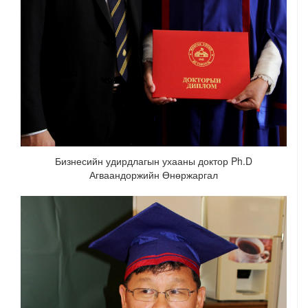
Бизнесийн удирдлагын ухааны доктор Ph.D
Агваандоржийн Өнөржаргал