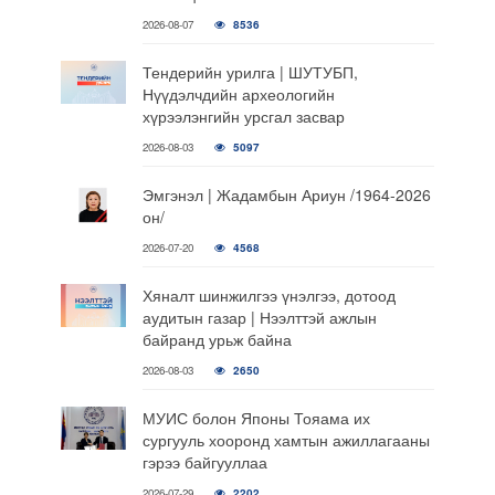
2026-08-07
8536
Тендерийн урилга | ШУТУБП,
Нүүдэлчдийн археологийн
хүрээлэнгийн урсгал засвар
2026-08-03
5097
Эмгэнэл | Жадамбын Ариун /1964-2026
он/
2026-07-20
4568
Хяналт шинжилгээ үнэлгээ, дотоод
аудитын газар | Нээлттэй ажлын
байранд урьж байна
2026-08-03
2650
МУИС болон Японы Тояама их
сургууль хооронд хамтын ажиллагааны
гэрээ байгууллаа
2026-07-29
2202