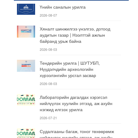
Үнийн саналын урилга
2026-08-07
Хяналт шинжилгээ үнэлгээ, дотоод
аудитын газар | Нээлттэй ажлын
байранд урьж байна
2026-08-03
Тендерийн урилга | ШУТУБП,
Нүүдэлчдийн археологийн
хүрээлэнгийн урсгал засвар
2026-08-03
Лабораторийн дагалдах хэрэгсэл
нийлүүлэх хуулийн этгээд, аж ахуйн
нэгжид илгээх урилга
2026-07-21
Судалгааны багаж, тоног төхөөрөмж
нийлүүлэх хуулийн этгээд, аж ахуйн