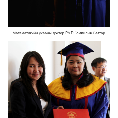
Математикийн ухааны доктор Ph.D Гомпилын Баттөр