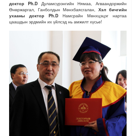
доктор Ph.D
Дуламсүрэнгийн Нямаа, Агваандоржийн
Өнөржаргал, Ганболдын Мөнхбаясгалан,
Хэл бичгийн
ухааны доктор Ph.D
Намсрайн Мөнхцэцэг нартаа
цаашдын эрдмийн их үйлсэд нь амжилт хүсье!