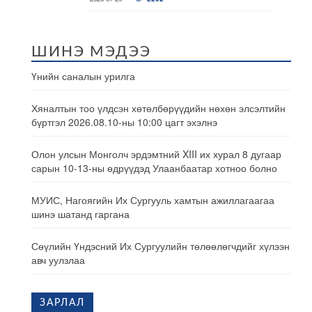
ШИНЭ МЭДЭЭ
Үнийн саналын урилга
Хяналтын тоо үлдсэн хөтөлбөрүүдийн нөхөн элсэлтийн
бүртгэл 2026.08.10-ны 10:00 цагт эхэлнэ
Олон улсын Монголч эрдэмтний XIII их хурал 8 дугаар
сарын 10-13-ны өдрүүдэд Улаанбаатар хотноо болно
МУИС, Нагоягийн Их Сургууль хамтын ажиллагаагаа
шинэ шатанд гаргана
Сөүлийн Үндэсний Их Сургуулийн төлөөлөгчдийг хүлээн
авч уулзлаа
ЗАРЛАЛ