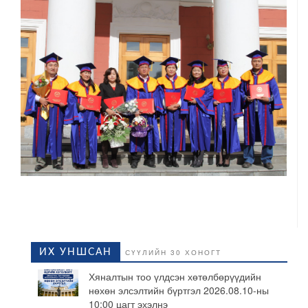
ИХ УНШСАН
СҮҮЛИЙН 30 ХОНОГТ
Хяналтын тоо үлдсэн хөтөлбөрүүдийн
нөхөн элсэлтийн бүртгэл 2026.08.10-ны
10:00 цагт эхэлнэ