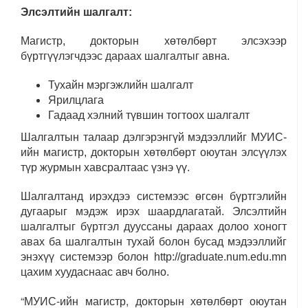
Элсэлтийн шалгалт:
Магистр, докторын хөтөлбөрт элсэхээр
бүртгүүлэгчдээс дараах шалгалтыг авна.
Тухайн мэргэжлийн шалгалт
Ярилцлага
Гадаад хэлний түвшин тогтоох шалгалт
Шалгалтын талаар дэлгэрэнгүй мэдээллийг МУИС-
ийн магистр, докторын хөтөлбөрт оюутан элсүүлэх
түр журмын хавсралтаас үзнэ үү.
Шалгалтанд ирэхдээ системээс өгсөн бүртгэлийн
дугаарыг мэдэж ирэх шаардлагатай. Элсэлтийн
шалгалтыг бүртгэл дууссаны дараах долоо хоногт
авах ба шалгалтын тухай болон бусад мэдээллийг
энэхүү системээр болон http://graduate.num.edu.mn
цахим хуудаснаас авч болно.
“МУИС-ийн магистр, докторын хөтөлбөрт оюутан