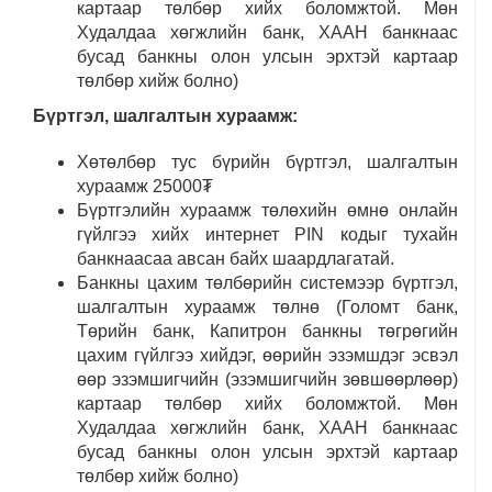
картаар төлбөр хийх боломжтой. Мөн
Худалдаа хөгжлийн банк, ХААН банкнаас
бусад банкны олон улсын эрхтэй картаар
төлбөр хийж болно)
Бүртгэл, шалгалтын хураамж:
Хөтөлбөр тус бүрийн бүртгэл, шалгалтын
хураамж 25000₮
Бүртгэлийн хураамж төлөхийн өмнө онлайн
гүйлгээ хийх интернет PIN кодыг тухайн
банкнаасаа авсан байх шаардлагатай.
Банкны цахим төлбөрийн системээр бүртгэл,
шалгалтын хураамж төлнө (Голомт банк,
Төрийн банк, Капитрон банкны төгрөгийн
цахим гүйлгээ хийдэг, өөрийн эзэмшдэг эсвэл
өөр эзэмшигчийн (эзэмшигчийн зөвшөөрлөөр)
картаар төлбөр хийх боломжтой. Мөн
Худалдаа хөгжлийн банк, ХААН банкнаас
бусад банкны олон улсын эрхтэй картаар
төлбөр хийж болно)