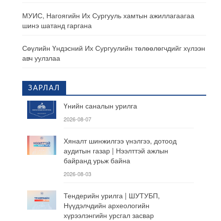
МУИС, Нагоягийн Их Сургууль хамтын ажиллагаагаа
шинэ шатанд гаргана
Сөүлийн Үндэсний Их Сургуулийн төлөөлөгчдийг хүлээн
авч уулзлаа
ЗАРЛАЛ
Үнийн саналын урилга
2026-08-07
Хяналт шинжилгээ үнэлгээ, дотоод
аудитын газар | Нээлттэй ажлын
байранд урьж байна
2026-08-03
Тендерийн урилга | ШУТУБП,
Нүүдэлчдийн археологийн
хүрээлэнгийн урсгал засвар