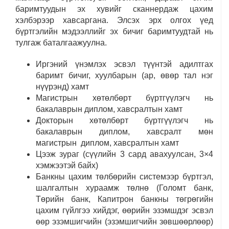
баримтуудын эх хувийг сканнердаж цахим
хэлбэрээр хавсаргана. Элсэх эрх олгох үед
бүртгэлийн мэдээллийг эх бичиг баримтуудтай нь
тулгаж баталгаажуулна.
Иргэний үнэмлэх эсвэл түүнтэй адилтгах
баримт бичиг, хуулбарын (ар, өвөр тал нэг
нүүрэнд) хамт
Магистрын хөтөлбөрт бүртгүүлэгч нь
бакалаврын диплом, хавсралтын хамт
Докторын хөтөлбөрт бүртгүүлэгч нь
бакалаврын диплом, хавсралт мөн
магистрын диплом, хавсралтын хамт
Цээж зураг (сүүлийн 3 сард авахуулсан, 3×4
хэмжээтэй байх)
Банкны цахим төлбөрийн системээр бүртгэл,
шалгалтын хураамж төлнө (Голомт банк,
Төрийн банк, Капитрон банкны төгрөгийн
цахим гүйлгээ хийдэг, өөрийн эзэмшдэг эсвэл
өөр эзэмшигчийн (эзэмшигчийн зөвшөөрлөөр)