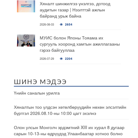
Хяналт шинжилгээ үнэлгээ, дотоод
аудитын газар | Нээлттэй ажлын
байранд урьж байна
2026-08-03
2654
МУИС болон Японы Тояама их
сургууль хооронд хамтын ажиллагааны
гэрээ байгууллаа
2026-07-29
2204
ШИНЭ МЭДЭЭ
Үнийн саналын урилга
Хяналтын тоо үлдсэн хөтөлбөрүүдийн нөхөн элсэлтийн
бүртгэл 2026.08.10-ны 10:00 цагт эхэлнэ
Олон улсын Монголч эрдэмтний XIII их хурал 8 дугаар
сарын 10-13-ны өдрүүдэд Улаанбаатар хотноо болно