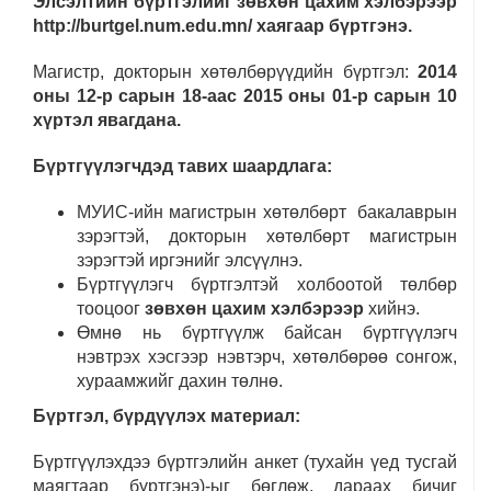
Элсэлтийн бүртгэлийг зөвхөн цахим хэлбэрээр
http://burtgel.num.edu.mn/ хаягаар бүртгэнэ.
Магистр, докторын хөтөлбөрүүдийн бүртгэл:
2014
оны 12-р сарын 18-аас 2015
оны 01
-р сарын
10
хүртэл явагдана.
Бүртгүүлэгчдэд тавих шаардлага:
МУИС-ийн магистрын хөтөлбөрт бакалаврын
зэрэгтэй, докторын хөтөлбөрт магистрын
зэрэгтэй иргэнийг элсүүлнэ.
Бүртгүүлэгч бүртгэлтэй холбоотой төлбөр
тооцоог
зөвхөн цахим хэлбэрээр
хийнэ.
Өмнө нь бүртгүүлж байсан бүртгүүлэгч
нэвтрэх хэсгээр нэвтэрч, хөтөлбөрөө сонгож,
хураамжийг дахин төлнө.
Бүртгэл, бүрдүүлэх материал:
Бүртгүүлэхдээ бүртгэлийн анкет (тухайн үед тусгай
маягтаар бүртгэнэ)-ыг бөглөж, дараах бичиг