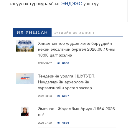
элсүүлэх түр журам”-ыг
ЭНДЭЭС
үзнэ үү.
ИХ УНШСАН
СҮҮЛИЙН 30 ХОНОГТ
Хяналтын тоо үлдсэн хөтөлбөрүүдийн
нөхөн элсэлтийн бүртгэл 2026.08.10-ны
10:00 цагт эхэлнэ
2026-08-07
8668
Тендерийн урилга | ШУТУБП,
Нүүдэлчдийн археологийн
хүрээлэнгийн урсгал засвар
2026-08-03
5097
Эмгэнэл | Жадамбын Ариун /1964-2026
он/
2026-07-20
4576