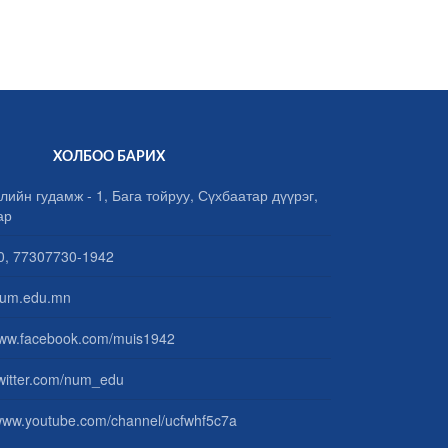
ХОЛБОО БАРИХ
лийн гудамж - 1, Бага тойруу, Сүхбаатар дүүрэг,
ар
, 77307730-1942
um.edu.mn
www.facebook.com/muis1942
/twitter.com/num_edu
/www.youtube.com/channel/ucfwhf5c7a