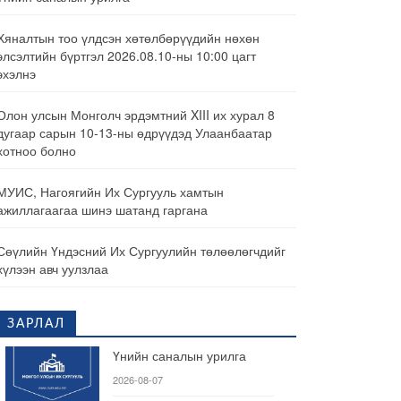
Хяналтын тоо үлдсэн хөтөлбөрүүдийн нөхөн
элсэлтийн бүртгэл 2026.08.10-ны 10:00 цагт
эхэлнэ
Олон улсын Монголч эрдэмтний XIII их хурал 8
дугаар сарын 10-13-ны өдрүүдэд Улаанбаатар
хотноо болно
МУИС, Нагоягийн Их Сургууль хамтын
ажиллагаагаа шинэ шатанд гаргана
Сөүлийн Үндэсний Их Сургуулийн төлөөлөгчдийг
хүлээн авч уулзлаа
ЗАРЛАЛ
Үнийн саналын урилга
2026-08-07