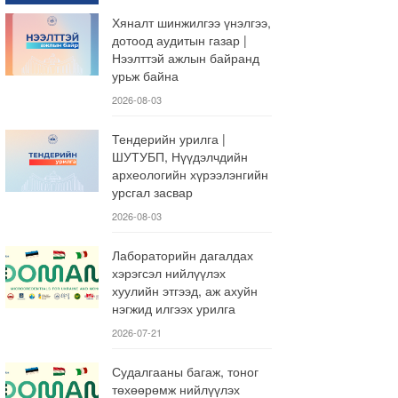
Хяналт шинжилгээ үнэлгээ,
дотоод аудитын газар |
Нээлттэй ажлын байранд
урьж байна
2026-08-03
Тендерийн урилга |
ШУТУБП, Нүүдэлчдийн
археологийн хүрээлэнгийн
урсгал засвар
2026-08-03
Лабораторийн дагалдах
хэрэгсэл нийлүүлэх
хуулийн этгээд, аж ахуйн
нэгжид илгээх урилга
2026-07-21
Судалгааны багаж, тоног
төхөөрөмж нийлүүлэх