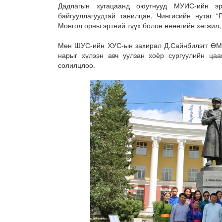
Дадлагын хугацаанд оюутнууд МУИС-ийн эр
байгууллагуудтай танилцан, Чингисийн нутаг “
Монгол орны эртний түүх болон өнөөгийн хөгжил,
Мөн ШУС-ийн ХУС-ын захирал Д.Сайнбилэгт ӨМИ
нарыг хүлээн авч уулзан хоёр сургуулийн ца
солилцлоо.