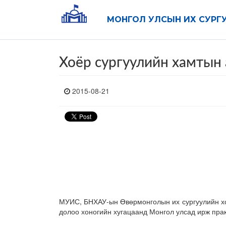
МОНГОЛ УЛСЫН ИХ СУРГ
Хоёр сургуулийн хамтын
2015-08-21
МУИС, БНХАУ-ын Өвөрмонголын их сургуулийн хо
долоо хоногийн хугацаанд Монгол улсад ирж прак