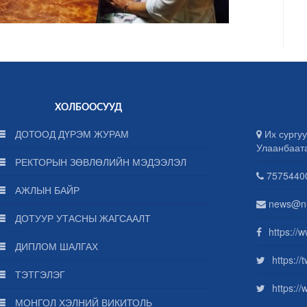
ХОЛБООСУУД
ДОТООД ДҮРЭМ ЖУРАМ
Их сургуу
Улаанбаат
РЕКТОРЫН ЗӨВЛӨЛИЙН МЭДЭЭЛЭЛ
75754400
АЖЛЫН БАЙР
news@n
ДОТУУР УТАСНЫ ЖАГСААЛТ
https://
ДИПЛОМ ШАЛГАХ
https:/
ТЭТГЭЛЭГ
https:/
МОНГОЛ ХЭЛНИЙ ВИКИТОЛЬ