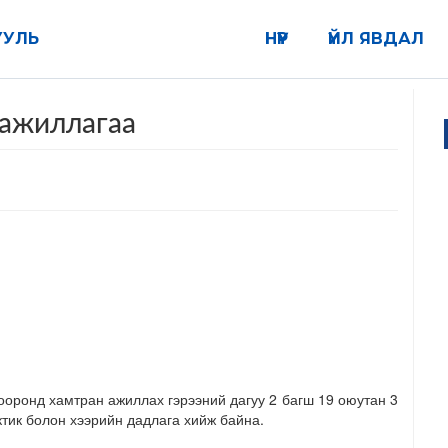
УУЛЬ
НҮҮР
ҮЙЛ ЯВДАЛ
 ажиллагаа
оронд хамтран ажиллах гэрээний дагуу 2 багш 19 оюутан 3
тик болон хээрийн дадлага хийж байна.