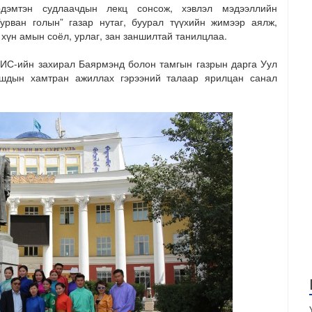
дэмтэн судлаачдын лекц сонсож, хэвлэл мэдээллийн
Гурван голын” газар нутаг, буурал түүхийн жимээр аялж,
 хүн амын соёл, урлаг, зан заншилтай танилцлаа.
С-ийн захирал Баярмэнд болон тамгын газрын дарга Уул
ашдын хамтран ажиллах гэрээний талаар ярилцан санал