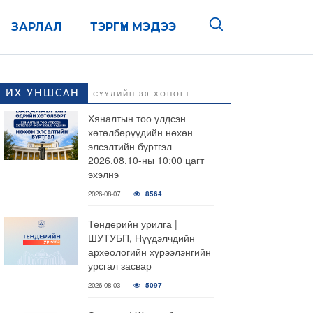
ЗАРЛАЛ
ТЭРГҮҮН МЭДЭЭ
ИХ УНШСАН
СҮҮЛИЙН 30 ХОНОГТ
Хяналтын тоо үлдсэн
хөтөлбөрүүдийн нөхөн
элсэлтийн бүртгэл
2026.08.10-ны 10:00 цагт
эхэлнэ
2026-08-07
8564
Тендерийн урилга |
ШУТУБП, Нүүдэлчдийн
археологийн хүрээлэнгийн
урсгал засвар
2026-08-03
5097