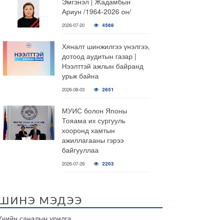
Эмгэнэл | Жадамбын
Ариун /1964-2026 он/
2026-07-20
4568
Хяналт шинжилгээ үнэлгээ,
дотоод аудитын газар |
Нээлттэй ажлын байранд
урьж байна
2026-08-03
2651
МУИС болон Японы
Тояама их сургууль
хооронд хамтын
ажиллагааны гэрээ
байгууллаа
2026-07-29
2203
ШИНЭ МЭДЭЭ
Үнийн саналын урилга