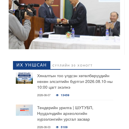
ИХ УНШСАН
СҮҮЛИЙН 30 ХОНОГТ
Хяналтын тоо үлдсэн хөтөлбөрүүдийн
нөхөн элсэлтийн бүртгэл 2026.08.10-ны
10:00 цагт эхэлнэ
2026-08-07
13459
Тендерийн урилга | ШУТУБП,
Нүүдэлчдийн археологийн
хүрээлэнгийн урсгал засвар
2026-08-03
5109