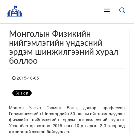
Монголын Физикийн
нийгэмлэгийн үндэсний
эрдэм шинжилгээний хурал
боллоо
2015-10-05
Монгол Улсын Гавьяат Багш, доктор, профессор
Голиминсээгийн Шилагардийн 80 насны ойг тохиолдуулан
физикийн нийгэмлэгийн эрдэм шинжилгээний хурлыг
Улаанбаатар хотноо 2015 оны 10-р сарын 2-3 хооронд
амжиллтай зохион байгууллаа.