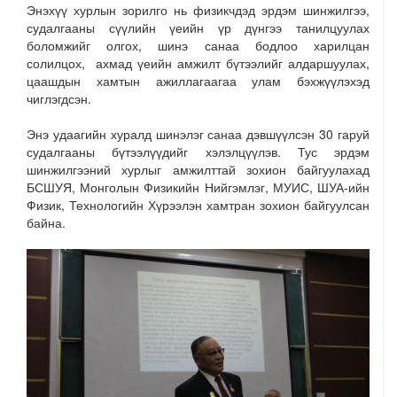
Энэхүү хурлын зорилго нь физикчдэд эрдэм шинжилгээ,
судалгааны сүүлийн үеийн үр дүнгээ танилцуулах
боломжийг олгох, шинэ санаа бодлоо харилцан
солилцох, ахмад үеийн амжилт бүтээлийг алдаршуулах,
цаашдын хамтын ажиллагаагаа улам бэхжүүлэхэд
чиглэгдсэн.
Энэ удаагийн хуралд шинэлэг санаа дэвшүүлсэн 30 гаруй
судалгааны бүтээлүүдийг хэлэлцүүлэв. Тус эрдэм
шинжилгээний хурлыг амжилттай зохион байгуулахад
БСШУЯ, Монголын Физикийн Нийгэмлэг, МУИС, ШУА-ийн
Физик, Технологийн Хүрээлэн хамтран зохион байгуулсан
байна.