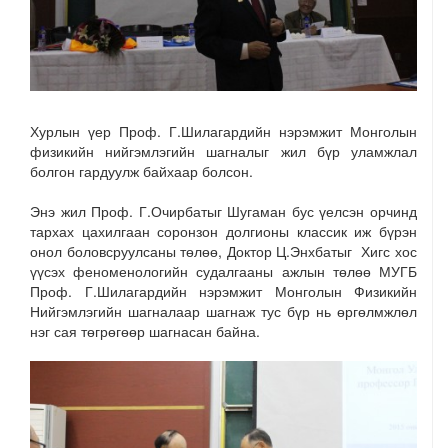
Хурлын үер Проф. Г.Шилагардийн нэрэмжит Монголын
физикийн нийгэмлэгийн шагналыг жил бүр уламжлал
болгон гардуулж байхаар болсон.
Энэ жил Проф. Г.Очирбатыг Шугаман бус үелсэн орчинд
тархах цахилгаан соронзон долгионы классик иж бүрэн
онол боловсруулсаны төлөө, Доктор Ц.Энхбатыг Хигс хос
үүсэх феноменологийн судалгааны ажлын төлөө МУГБ
Проф. Г.Шилагардийн нэрэмжит Монголын Физикийн
Нийгэмлэгийн шагналаар шагнаж тус бүр нь өргөлмжлөл
нэг сая төгрөгөөр шагнасан байна.