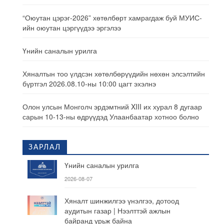
“Оюутан цэрэг-2026” хөтөлбөрт хамрагдаж буй МУИС-
ийн оюутан цэргүүдээ эргэлээ
Үнийн саналын урилга
Хяналтын тоо үлдсэн хөтөлбөрүүдийн нөхөн элсэлтийн
бүртгэл 2026.08.10-ны 10:00 цагт эхэлнэ
Олон улсын Монголч эрдэмтний XIII их хурал 8 дугаар
сарын 10-13-ны өдрүүдэд Улаанбаатар хотноо болно
ЗАРЛАЛ
Үнийн саналын урилга
2026-08-07
Хяналт шинжилгээ үнэлгээ, дотоод
аудитын газар | Нээлттэй ажлын
байранд урьж байна