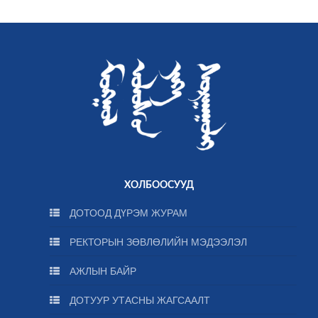
ХОЛБООСУУД
ДОТООД ДҮРЭМ ЖУРАМ
РЕКТОРЫН ЗӨВЛӨЛИЙН МЭДЭЭЛЭЛ
АЖЛЫН БАЙР
ДОТУУР УТАСНЫ ЖАГСААЛТ