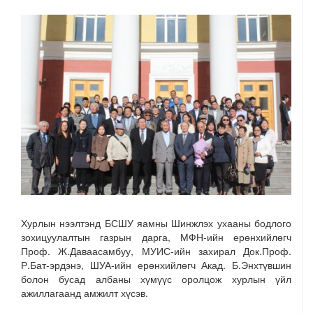
Хурлын нээлтэнд БСШУ яамны Шинжлэх ухааны бодлого
зохицуулалтын газрын дарга, МФН-ийн ерөнхийлөгч
Проф. Ж.Даваасамбуу, МУИС-ийн захирал Док.Проф.
Р.Бат-эрдэнэ, ШУА-ийн ерөнхийлөгч Акад. Б.Энхтүвшин
болон бусад албаны хүмүүс оролцож хурлын үйл
ажиллагаанд амжилт хүсэв.