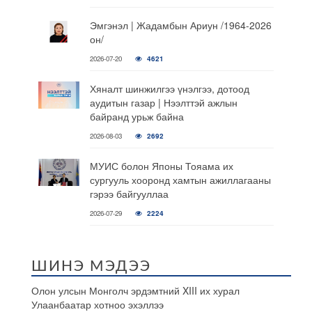
Эмгэнэл | Жадамбын Ариун /1964-2026
он/
2026-07-20
4621
Хяналт шинжилгээ үнэлгээ, дотоод
аудитын газар | Нээлттэй ажлын
байранд урьж байна
2026-08-03
2692
МУИС болон Японы Тояама их
сургууль хооронд хамтын ажиллагааны
гэрээ байгууллаа
2026-07-29
2224
ШИНЭ МЭДЭЭ
Олон улсын Монголч эрдэмтний XIII их хурал
Улаанбаатар хотноо эхэллээ