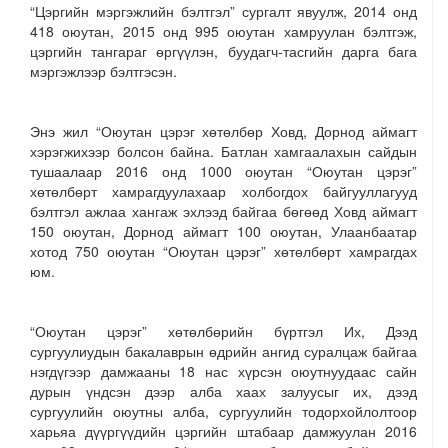
“Цэргийн мэргэжлийн бэлтгэл” сургалт явуулж, 2014 онд
418 оюутан, 2015 онд 995 оюутан хамруулан бэлтгэж,
цэргийн тангараг өргүүлэн, буудагч-тасг
ийн дарга бага
мэргэжлээр бэлтгэсэн.
Энэ жил “Оюутан цэрэг хөтөлбөр Ховд, Дорнод аймагт
хэрэгжихээр болсон байна.
Батлан хамгаалахын сайдын
тушаалаар 2016 онд 1000 оюутан “Оюутан цэрэг”
хөтөлбөрт хамрагдуулахаар холбогдох байгууллагууд
бэлтгэл ажлаа хангаж эхлээд байгаа бөгөөд Ховд аймагт
150 оюутан, Дорнод аймагт 100 оюутан, Улаанбаатар
хотод 750 оюутан “Оюутан цэрэг” хөтөлбөрт хамрагдах
юм.
“Оюутан цэрэг” хөтөлбөрийн бүртгэл Их, Дээд
сургуулиудын бакалаврын өдрийн ангид суралцаж байгаа
нэгдүгээр дамжааны 18 нас хүрсэн оюутнуудаас сайн
дурын үндсэн дээр алба хаах залуусыг их, дээд
сургуулийн оюутны алба, сургуулийн тодорхойлолтоор
харьяа дүүргүүдийн цэргийн штабаар дамжуулан 2016