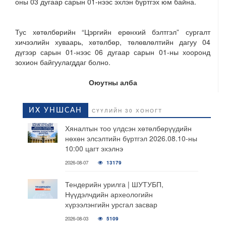
оны 03 дугаар сарын 01-нээс эхлэн бүртгэх юм байна.
Тус хөтөлбөрийн “Цэргийн ерөнхий бэлтгэл” сургалт
хичээлийн хуваарь, хөтөлбөр, төлөвлөлтийн дагуу 04
дүгээр сарын 01-нээс 06 дугаар сарын 01-ны хооронд
зохион байгуулагддаг болно.
Оюутны алба
ИХ УНШСАН
СҮҮЛИЙН 30 ХОНОГТ
Хяналтын тоо үлдсэн хөтөлбөрүүдийн
нөхөн элсэлтийн бүртгэл 2026.08.10-ны
10:00 цагт эхэлнэ
2026-08-07
13179
Тендерийн урилга | ШУТУБП,
Нүүдэлчдийн археологийн
хүрээлэнгийн урсгал засвар
2026-08-03
5109