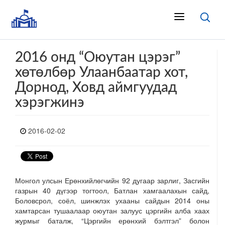
2016 онд “Оюутан цэрэг”
хөтөлбөр Улаанбаатар хот,
Дорнод, Ховд аймгуудад
хэрэгжинэ
2016-02-02
Монгол улсын Ерөнхийлөгчийн 92 дугаар зарлиг, Засгийн
газрын 40 дүгээр тогтоол, Батлан хамгаалахын сайд,
Боловсрол, соёл, шинжлэх ухааны сайдын 2014 оны
хамтарсан тушаалаар оюутан залуус цэргийн алба хаах
журмыг баталж, “Цэргийн ерөнхий бэлтгэл” болон