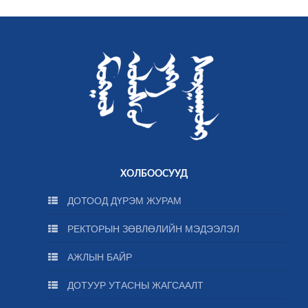
ХОЛБООСУУД
ДОТООД ДҮРЭМ ЖУРАМ
РЕКТОРЫН ЗӨВЛӨЛИЙН МЭДЭЭЛЭЛ
АЖЛЫН БАЙР
ДОТУУР УТАСНЫ ЖАГСААЛТ