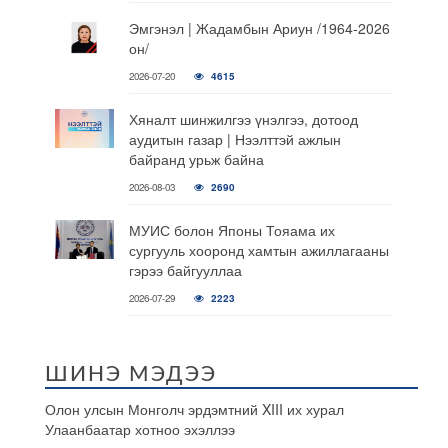
Эмгэнэл | Жадамбын Ариун /1964-2026
он/
2026-07-20
4615
Хяналт шинжилгээ үнэлгээ, дотоод
аудитын газар | Нээлттэй ажлын
байранд урьж байна
2026-08-03
2690
МУИС болон Японы Тояама их
сургууль хооронд хамтын ажиллагааны
гэрээ байгууллаа
2026-07-29
2223
ШИНЭ МЭДЭЭ
Олон улсын Монголч эрдэмтний XIII их хурал
Улаанбаатар хотноо эхэллээ