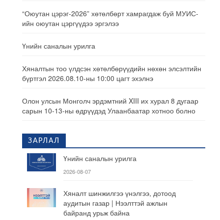
“Оюутан цэрэг-2026” хөтөлбөрт хамрагдаж буй МУИС-
ийн оюутан цэргүүдээ эргэлээ
Үнийн саналын урилга
Хяналтын тоо үлдсэн хөтөлбөрүүдийн нөхөн элсэлтийн
бүртгэл 2026.08.10-ны 10:00 цагт эхэлнэ
Олон улсын Монголч эрдэмтний XIII их хурал 8 дугаар
сарын 10-13-ны өдрүүдэд Улаанбаатар хотноо болно
ЗАРЛАЛ
Үнийн саналын урилга
2026-08-07
Хяналт шинжилгээ үнэлгээ, дотоод
аудитын газар | Нээлттэй ажлын
байранд урьж байна