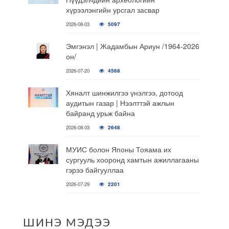
хүрээлэнгийн урсгал засвар
2026-08-03
5097
Эмгэнэл | Жадамбын Ариун /1964-2026
он/
2026-07-20
4568
Хяналт шинжилгээ үнэлгээ, дотоод
аудитын газар | Нээлттэй ажлын
байранд урьж байна
2026-08-03
2648
МУИС болон Японы Тояама их
сургууль хооронд хамтын ажиллагааны
гэрээ байгууллаа
2026-07-29
2201
ШИНЭ МЭДЭЭ