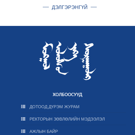
ДЭЛГЭРЭНГҮЙ
ХОЛБООСУУД
ДОТООД ДҮРЭМ ЖУРАМ
РЕКТОРЫН ЗӨВЛӨЛИЙН МЭДЭЭЛЭЛ
АЖЛЫН БАЙР