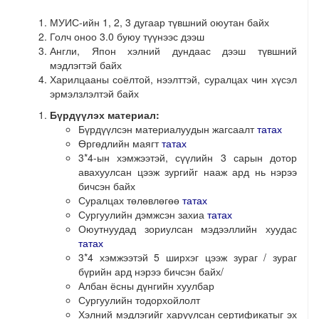
МУИС-ийн 1, 2, 3 дугаар түвшний оюутан байх
Голч оноо 3.0 буюу түүнээс дээш
Англи, Япон хэлний дундаас дээш түвшний
мэдлэгтэй байх
Харилцааны соёлтой, нээлттэй, суралцах чин хүсэл
эрмэлзлэлтэй байх
Бүрдүүлэх материал:
Бүрдүүлсэн материалуудын жагсаалт
татах
Өргөдлийн маягт
татах
3*4-ын хэмжээтэй, сүүлийн 3 сарын дотор
авахуулсан цээж зургийг нааж ард нь нэрээ
бичсэн байх
Суралцах төлөвлөгөө
татах
Сургуулийн дэмжсэн захиа
татах
Оюутнуудад зориулсан мэдээллийн хуудас
татах
3*4 хэмжээтэй 5 ширхэг цээж зураг / зураг
бүрийн ард нэрээ бичсэн байх/
Албан ёсны дүнгийн хуулбар
Сургуулийн тодорхойлолт
Хэлний мэдлэгийг харуулсан сертификатыг эх