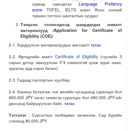
хувиар хавсаргах
Language Profiency
score
TOFEL, IELTS эсвэл Япон хэлний
түвшин тогтоох шалгалтын хуудас/
Тэнцсэн тохиолдолд шаардагдах нэмэлт
материалууд /
Application for Certificate of
Eligibility (COE)
/
2-1. Бүрдүүлсэн материалуудын жагсаалт
татах
2-2. Өргөдлийн маягт
Certificate of Eligibility
(сүүлийн 3
сарын дотор авахуулсан 3*4 хэмжээтэй цээж зураг наах,
зурагны ард нэрээ бичих)
2-3. Гадаад паспортын хуулбар
2-4. Банкны баталгаа -нэг жилийн хугацаанд суралцах бол
960.000 JPY хагас семестр суралцах бол 480.000 JPY-ийг
дансанд байршуулсан байх.
татах
Тэтгэлэг
: Сургалтын төлбөрөөс чөлөөлнө. Сар бүрийн
стипенд 80,000 JPY.