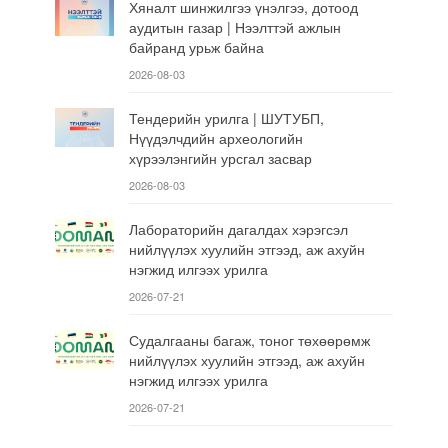
Хяналт шинжилгээ үнэлгээ, дотоод
аудитын газар | Нээлттэй ажлын
байранд урьж байна
2026-08-03
Тендерийн урилга | ШУТУБП,
Нүүдэлчдийн археологийн
хүрээлэнгийн урсгал засвар
2026-08-03
Лабораторийн дагалдах хэрэгсэл
нийлүүлэх хуулийн этгээд, аж ахуйн
нэгжид илгээх урилга
2026-07-21
Судалгааны багаж, тоног төхөөрөмж
нийлүүлэх хуулийн этгээд, аж ахуйн
нэгжид илгээх урилга
2026-07-21