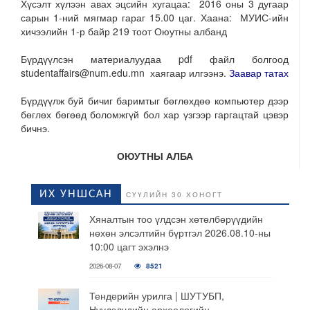
Хүсэлт хүлээн авах эцсийн хугацаа: 2016 оны 3 дугаар
сарын 1-ний мягмар гараг 15.00 цаг. Хаана: МУИС-ийн
хичээлийн 1-р байр 219 тоот Оюутны албанд
Бүрдүүлсэн материалуудаа pdf файл болгоод
studentaffairs@num.edu.mn хаягаар илгээнэ.
Заавар татах
Бүрдүүлж буй бичиг баримтыг бөглөхдөө компьютер дээр
бөглөх бөгөөд боломжгүй бол хар үзгээр гаргацтай цэвэр
бичнэ.
ОЮУТНЫ АЛБА
ИХ УНШСАН
СҮҮЛИЙН 30 ХОНОГТ
Хяналтын тоо үлдсэн хөтөлбөрүүдийн
нөхөн элсэлтийн бүртгэл 2026.08.10-ны
10:00 цагт эхэлнэ
2026-08-07
8521
Тендерийн урилга | ШУТУБП,
Нүүдэлчдийн археологийн