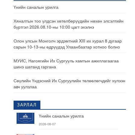
Үнийн саналын урилга
Хяналтын тоо үлдсэн хөтөлбөрүүдийн нөхөн элсэлтийн
бүртгэл 2026.08.10-ны 10:00 цагт эхэлнэ
Олон улсын Монголч эрдэмтний XIII их хурал 8 дугаар
сарын 10-13-ны өдрүүдэд Улаанбаатар хотноо болно
МУИС, Нагоягийн Их Сургууль хамтын ажиллагаагаа
шинэ шатанд гаргана
Сөүлийн Үндэсний Их Сургуулийн төлөөлөгчдийг хүлээн
авч уулзлаа
ЗАРЛАЛ
Үнийн саналын урилга
2026-08-07