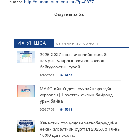
эндээс
http://student.num.edu.mn/?p=2877
Оюутны алба
ИХ УНШСАН
СҮҮЛИЙН 30 ХОНОГТ
2026-2027 оны хичээлийн жилийн
намрын улирлын хичээл зохион
байгуулалтын тухай
2026-07-09
9938
МУИС-ийн Үндсэн хуулийн эрх зүйн
хүрээлэн | Нээлттэй ажлын байранд
урьж байна
2026-07-09
5913
Хяналтын тоо үлдсэн хөтөлбөрүүдийн
нөхөн элсэлтийн бүртгэл 2026.08.10-ны
10:00 цагт эхэлнэ