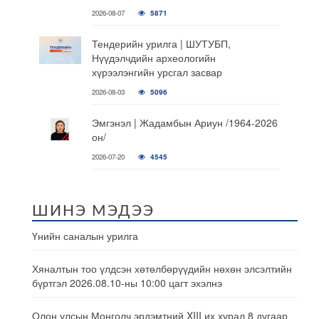
2026-08-07
5871
Тендерийн урилга | ШУТУБП,
Нүүдэлчдийн археологийн
хүрээлэнгийн урсгал засвар
2026-08-03
5096
Эмгэнэл | Жадамбын Ариун /1964-2026
он/
2026-07-20
4545
ШИНЭ МЭДЭЭ
Үнийн саналын урилга
Хяналтын тоо үлдсэн хөтөлбөрүүдийн нөхөн элсэлтийн
бүртгэл 2026.08.10-ны 10:00 цагт эхэлнэ
Олон улсын Монголч эрдэмтний XIII их хурал 8 дугаар