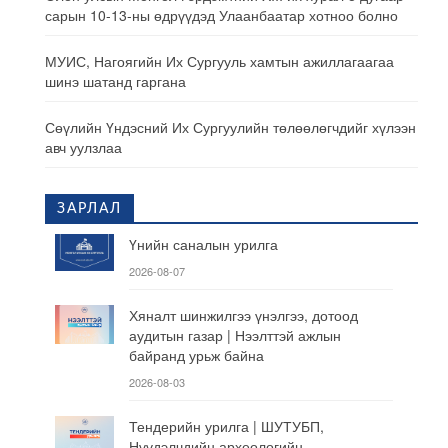
сарын 10-13-ны өдрүүдэд Улаанбаатар хотноо болно
МУИС, Нагоягийн Их Сургууль хамтын ажиллагаагаа
шинэ шатанд гаргана
Сөүлийн Үндэсний Их Сургуулийн төлөөлөгчдийг хүлээн
авч уулзлаа
ЗАРЛАЛ
Үнийн саналын урилга
2026-08-07
Хяналт шинжилгээ үнэлгээ, дотоод
аудитын газар | Нээлттэй ажлын
байранд урьж байна
2026-08-03
Тендерийн урилга | ШУТУБП,
Нүүдэлчдийн археологийн