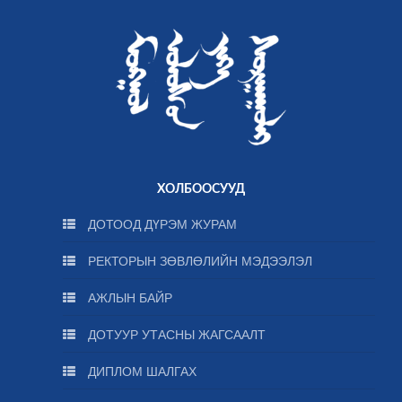
ХОЛБООСУУД
ДОТООД ДҮРЭМ ЖУРАМ
РЕКТОРЫН ЗӨВЛӨЛИЙН МЭДЭЭЛЭЛ
АЖЛЫН БАЙР
ДОТУУР УТАСНЫ ЖАГСААЛТ
ДИПЛОМ ШАЛГАХ