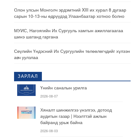
Олон улсын Монголч эрдэмтний XIII их хурал 8 дугаар
сарын 10-13-ны өдрүүдэд Улаанбаатар хотноо болно
МУИС, Нагоягийн Их Сургууль хамтын ажиллагаагаа
шинэ шатанд гаргана
Сөүлийн Үндэсний Их Сургуулийн төлөөлөгчдийг хүлээн
авч уулзлаа
ЗАРЛАЛ
Үнийн саналын урилга
2026-08-07
Хяналт шинжилгээ үнэлгээ, дотоод
аудитын газар | Нээлттэй ажлын
байранд урьж байна
2026-08-03