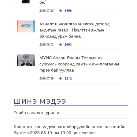
он/
2026-07-20
4598
Хяналт шинжилгээ үнэлгээ, дотоод
аудитын газар | Нээлттэй ажлын
байранд урьж байна
2026-08-03
2663
МУИС болон Японы Тояама их
сургууль хооронд хамтын ажиллагааны
гэрээ байгууллаа
2026-07-29
2212
ШИНЭ МЭДЭЭ
Үнийн саналын урилга
Хяналтын тоо үлдсэн хөтөлбөрүүдийн нөхөн элсэлтийн
бүртгэл 2026.08.10-ны 10:00 цагт эхэлнэ