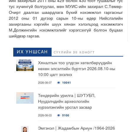
ийн захирлын 2011 оны 429 болон 430 тоот тушаалыг тус
тус хүчингүй болгуулах, мөн МУИС-ийн захирал С.Төмөр-
Очирт даалгах шаардлага бүхий нэхэмжлэл гаргасныг
2012 оны 01 дүгээр сарын 10-ны өдөр Нийслэлийн
захиргааны хэргийн шүүх хянан хэлэлцээд нэхэмжлэгч
М.Должингийн нэхэмжлэлийг хэрэгсэхгүй болгон буцаах
шийдвэр гаргав.
ИХ УНШСАН
СҮҮЛИЙН 30 ХОНОГТ
Хяналтын тоо үлдсэн хөтөлбөрүүдийн
нөхөн элсэлтийн бүртгэл 2026.08.10-ны
10:00 цагт эхэлнэ
2026-08-07
10041
Тендерийн урилга | ШУТУБП,
Нүүдэлчдийн археологийн
хүрээлэнгийн урсгал засвар
2026-08-03
5100
Эмгэнэл | Жадамбын Ариун /1964-2026