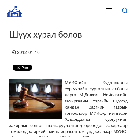
Шүүх хурал болов
2012-01-10
МУИС-ийн Худалдааны
сургуулийн сургалтын албаны
дарга М.Должин Нийслэлийн
захиргааны хэргийн шүүхэд
хандан Засгийн газрын
тогтоолоор МУИС-д нэгтгэсэн
Худалдааны сургуулийн
захирлыг сонгон шалгаруулалтанд өрсөлдөн захирлаар
томилогдох эрхийг минь зөрчсөн гэх үндэслэлээр МУИС-