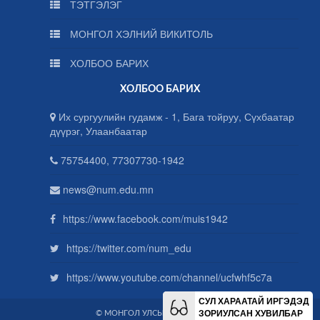
ТЭТГЭЛЭГ
МОНГОЛ ХЭЛНИЙ ВИКИТОЛЬ
ХОЛБОО БАРИХ
ХОЛБОО БАРИХ
Их сургуулийн гудамж - 1, Бага тойруу, Сүхбаатар
дүүрэг, Улаанбаатар
75754400, 77307730-1942
news@num.edu.mn
https://www.facebook.com/muis1942
https://twitter.com/num_edu
https://www.youtube.com/channel/ucfwhf5c7a
СУЛ ХАРААТАЙ ИРГЭДЭД
ЗОРИУЛСАН ХУВИЛБАР
© МОНГОЛ УЛСЫН ИХ СУРГУУЛЬ