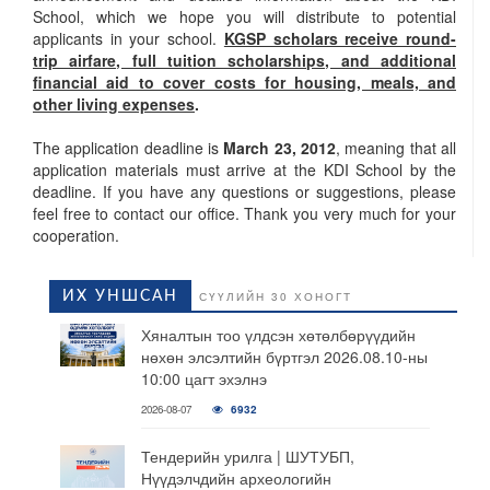
School, which we hope you will distribute to potential
applicants in your school.
KGSP scholars receive round-
trip airfare, full tuition scholarships, and additional
financial aid to cover costs for housing, meals, and
other living expenses
.
The application deadline is
March 23, 2012
, meaning that all
application materials must arrive at the KDI School by the
deadline. If you have any questions or suggestions, please
feel free to contact our office. Thank you very much for your
cooperation.
ИХ УНШСАН
СҮҮЛИЙН 30 ХОНОГТ
Хяналтын тоо үлдсэн хөтөлбөрүүдийн
нөхөн элсэлтийн бүртгэл 2026.08.10-ны
10:00 цагт эхэлнэ
2026-08-07
6932
Тендерийн урилга | ШУТУБП,
Нүүдэлчдийн археологийн