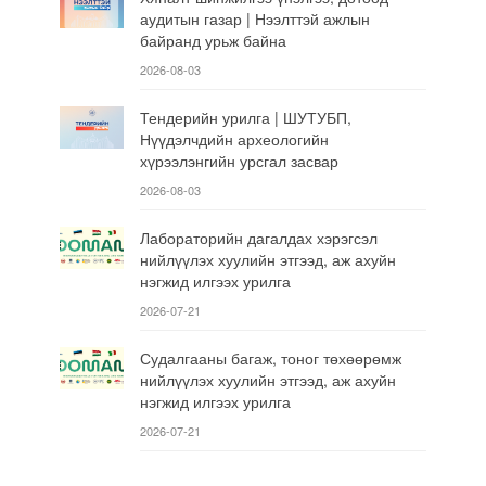
аудитын газар | Нээлттэй ажлын
байранд урьж байна
2026-08-03
Тендерийн урилга | ШУТУБП,
Нүүдэлчдийн археологийн
хүрээлэнгийн урсгал засвар
2026-08-03
Лабораторийн дагалдах хэрэгсэл
нийлүүлэх хуулийн этгээд, аж ахуйн
нэгжид илгээх урилга
2026-07-21
Судалгааны багаж, тоног төхөөрөмж
нийлүүлэх хуулийн этгээд, аж ахуйн
нэгжид илгээх урилга
2026-07-21