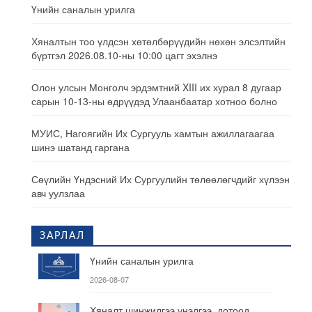
Үнийн саналын урилга
Хяналтын тоо үлдсэн хөтөлбөрүүдийн нөхөн элсэлтийн
бүртгэл 2026.08.10-ны 10:00 цагт эхэлнэ
Олон улсын Монголч эрдэмтний XIII их хурал 8 дугаар
сарын 10-13-ны өдрүүдэд Улаанбаатар хотноо болно
МУИС, Нагоягийн Их Сургууль хамтын ажиллагаагаа
шинэ шатанд гаргана
Сөүлийн Үндэсний Их Сургуулийн төлөөлөгчдийг хүлээн
авч уулзлаа
ЗАРЛАЛ
Үнийн саналын урилга
2026-08-07
Хяналт шинжилгээ үнэлгээ, дотоод