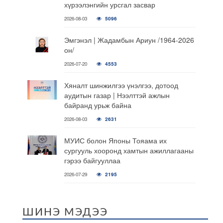
хүрээлэнгийн урсгал засвар
2026-08-03
5096
Эмгэнэл | Жадамбын Ариун /1964-2026
он/
2026-07-20
4553
Хяналт шинжилгээ үнэлгээ, дотоод
аудитын газар | Нээлттэй ажлын
байранд урьж байна
2026-08-03
2631
МУИС болон Японы Тояама их
сургууль хооронд хамтын ажиллагааны
гэрээ байгууллаа
2026-07-29
2195
ШИНЭ МЭДЭЭ