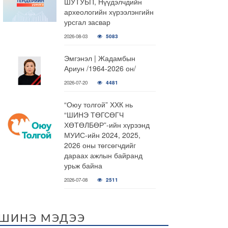
ШУТУБП, Нүүдэлчдийн
археологийн хүрээлэнгийн
урсгал засвар
2026-08-03
5083
Эмгэнэл | Жадамбын
Ариун /1964-2026 он/
2026-07-20
4481
“Оюу толгой” ХХК нь
“ШИНЭ ТӨГСӨГЧ
ХӨТӨЛБӨР”-ийн хүрээнд
МУИС-ийн 2024, 2025,
2026 оны төгсөгчдийг
дараах ажлын байранд
урьж байна
2026-07-08
2511
ШИНЭ МЭДЭЭ