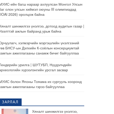
МУИС-ийн багш нараар ахлуулсан Монгол Улсын
баг олон улсын хиймэл оюуны III олимпиадад
(IOAI 2026) оролцож байна
Хяналт шинжилгээ үнэлгээ, дотоод аудитын газар |
Нээлттэй ажлын байранд урьж байна
Орчуулагч, хэлмэрчийн мэргэшлийн үнэлгээний
төв БНСУ-ын Дэлхийн К-соёлын консерциумтай
хамтын ажиллагааны санамж бичиг байгууллаа
Тендерийн урилга | ШУТУБП, Нүүдэлчдийн
археологийн хүрээлэнгийн урсгал засвар
МУИС болон Японы Тояама их сургууль хооронд
хамтын ажиллагааны гэрээ байгууллаа
ЗАРЛАЛ
Хяналт шинжилгээ үнэлгээ,