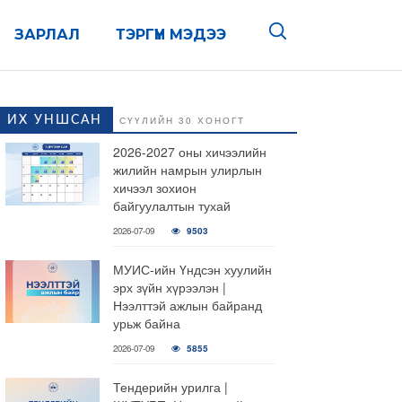
ЗАРЛАЛ
ТЭРГҮҮН МЭДЭЭ
ИХ УНШСАН
СҮҮЛИЙН 30 ХОНОГТ
2026-2027 оны хичээлийн
жилийн намрын улирлын
хичээл зохион
байгуулалтын тухай
2026-07-09
9503
МУИС-ийн Үндсэн хуулийн
эрх зүйн хүрээлэн |
Нээлттэй ажлын байранд
урьж байна
2026-07-09
5855
Тендерийн урилга |