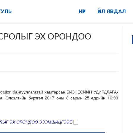
УУЛЬ
НҮҮР
ҮЙЛ ЯВДАЛ
СРОЛЫГ ЭХ ОРОНДОО
ucation байгууллагатай хамтарсан БИЗНЕСИЙН УДИРДЛАГА-
а. Элсэлтийн бүртгэл 2017 оны 8
сарын 25 өдрийн 16:00
ОЛЫГ ЭХ ОРОНДОО ЭЗЭМШИЦГЭЭЕ