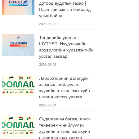
дотоод аудитын газар |
Нээлттэй ажлын байранд
урьж байна
2026-08-03
Тендерийн урилга |
ШУТУБП, Нүүдэлчдийн
археологийн хүрээлэнгийн
урсгал засвар
2026-08-03
Лабораторийн дагалдах
хэрэгсэл нийлүүлэх
хуулийн этгээд, аж ахуйн
нэгжид илгээх урилга
2026-07-21
Судалгааны багаж, тоног
төхөөрөмж нийлүүлэх
хуулийн этгээд, аж ахуйн
нэгжид илгээх урилга