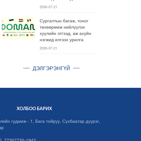
2026-07-21
Сургалтын багаж, тоног
төхөөрөмж нийлүүлэх
хуулийн этгээд, аж ахуйн
нэгжид илгээх урилга
2026-07-21
ДЭЛГЭРЭНГҮЙ
ХОЛБОО БАРИХ
лийн гудамж - 1, Бага тойруу, Сүхбаатар дүүрэг,
ар
, 77307730-1942