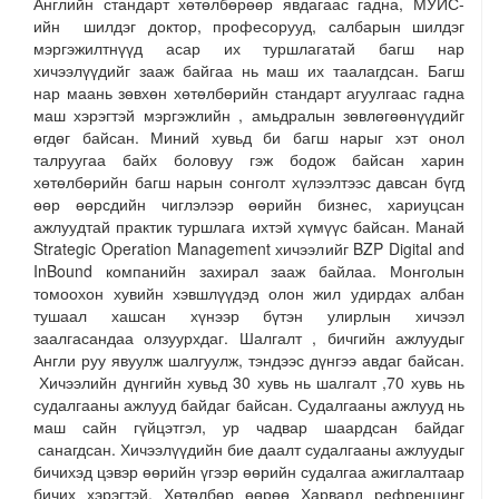
Английн стандарт хөтөлбөрөөр явдагаас гадна, МУИС-
ийн шилдэг доктор, професорууд, салбарын шилдэг
мэргэжилтнүүд асар их туршлагатай багш нар
хичээлүүдийг зааж байгаа нь маш их таалагдсан. Багш
нар маань зөвхөн хөтөлбөрийн стандарт агуулгаас гадна
маш хэрэгтэй мэргэжлийн , амьдралын зөвлөгөөнүүдийг
өгдөг байсан. Миний хувьд би багш нарыг хэт онол
талруугаа байх боловуу гэж бодож байсан харин
хөтөлбөрийн багш нарын сонголт хүлээлтээс давсан бүгд
өөр өөрсдийн чиглэлээр өөрийн бизнес, хариуцсан
ажлуудтай практик туршлага ихтэй хүмүүс байсан. Манай
Strategic Operation Management хичээлийг BZP Digital and
InBound компанийн захирал зааж байлаа. Монголын
томоохон хувийн хэвшлүүдэд олон жил удирдах албан
тушаал хашсан хүнээр бүтэн улирлын хичээл
заалгасандаа олзуурхдаг. Шалгалт , бичгийн ажлуудыг
Англи руу явуулж шалгуулж, тэндээс дүнгээ авдаг байсан.
Хичээлийн дүнгийн хувьд 30 хувь нь шалгалт ,70 хувь нь
судалгааны ажлууд байдаг байсан. Судалгааны ажлууд нь
маш сайн гүйцэтгэл, ур чадвар шаардсан байдаг
санагдсан. Хичээлүүдийн бие даалт судалгааны ажлуудыг
бичихэд цэвэр өөрийн үгээр өөрийн судалгаа ажиглалтаар
бичих хэрэгтэй. Хөтөлбөр өөрөө Харвард рефренцинг