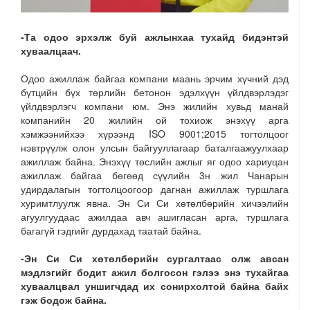
-Та одоо эрхэлж буй ажлынхаа тухайд бидэнтэй
хуваалцаач.
Одоо ажиллаж байгаа компани маань эрчим хүчний дэд
бүтцийн бүх төрлийн бетонон эдэлхүүн үйлдвэрлэдэг
үйлдвэрлэгч компани юм. Энэ жилийн хувьд манай
компанийн 20 жилийн ой тохиож энэхүү арга
хэмжээнийхээ хүрээнд ISO 9001;2015 тогтолцоог
нэвтрүүлж олон улсын байгууллагаар баталгаажуулхаар
ажиллаж байна. Энэхүү төслийн ажлыг яг одоо хариуцан
ажиллаж байгаа бөгөөд сүүлийн 3н жил Чанарын
удирдалагын тогтолцоогоор дагнан ажиллаж туршлага
хуримтлуулж явна. Эн Си Си хөтөлбөрийн хичээлийн
агуулгуудаас ажилдаа авч ашигласан арга, туршлага
багагүй гэдгийг дурдахад таатай байна.
-Эн Си Си хөтөлбөрийн сургалтаас олж авсан
мэдлэгийг бодит ажил болгосон гэлээ энэ тухайгаа
хуваалцвал уншигчдад их сонирхолтой байна байх
гэж бодож байна.