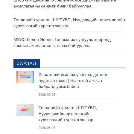
ажиллагааны санамж бичиг байгууллаа
Тендерийн урилга | ШУТУБП, Нүүдэлчдийн археологийн
хүрээлэнгийн урсгал засвар
МУИС болон Японы Тояама их сургууль хооронд
хамтын ажиллагааны гэрээ байгууллаа
ЗАРЛАЛ
Хяналт шинжилгээ үнэлгээ, дотоод
аудитын газар | Нээлттэй ажлын
байранд урьж байна
2026-08-03
Тендерийн урилга | ШУТУБП,
Нүүдэлчдийн археологийн
хүрээлэнгийн урсгал засвар
2026-08-03