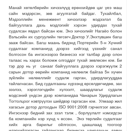
Манай хөтөлбөрийн хичээлүүд ерөнхийдөө цаг үеэ маш
сайн мэдэрсэн, зөв агуулгатай байдаг. Тухайлбал,
Мэдээллийн менежмент хичээлээр мэдээлэл ба
байгууллага дахь мэдлэгийг хэрхэн удирдах тухай
судалсан явдал байсан юм. Энэ хичээлийг Нагаёо болон
Вэльсийн их сургуулийн төгсөгч Доктор У.Энхтүвшин багш
зааж байсан. Багш маань бидэнд Портерийн 5-н Хүчний
судалгааг компаниуд дээрээ хийгээд үзэхийг санал
болгосон ба ингэснээрээ бизнесээ нэг талбар дээр олон
талаас нь харах боломж олгоддог тухай зөвлөсөн юм. Би
тэр дор нь уг санааг байгууллага дээрээ хэрэгжүүлж 2
сарын дотор өөрийн компанид нөлөөлж байгаа 5н хүчин
зүйлийн нөлөөллийг судалж гарган, удирдлагууддаа
тайлагнасан. Бид судалгааны хүрээнд өрсөлдөгчидөө, зах
зээлээ, хэрэглэгчдийн хүлээлт, шаардлагыг судалж
мэдсэний үндсэн дээр компанидаа Чанарын Удирдлагын
Тогтолцоог нэвтрүүлэх шийдвэр гаргасан юм. Улмаар жил
хагасын дотор дотоодын ISO 9001:2008 гэрчилгээг авсан.
Ингэснээр бидний зах зээл тэлж , борлуулалт нэмэгдсэн
ба компанийн нэр хүнд ч өссөн. Энэ төрлийн судалгааг
хийх арга барилыг ойлгосон, цаашлаад тоогоор
илэрхийлэгдсэн тайлангаар бизнесээ удирдахын давуу