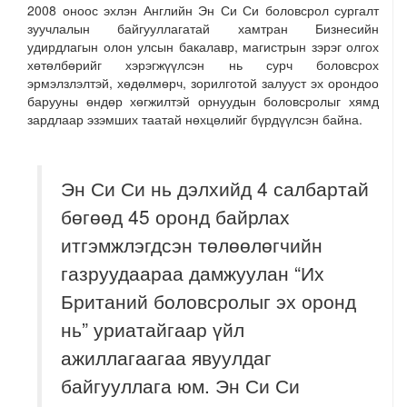
2008 оноос эхлэн Английн Эн Си Си боловсрол сургалт
зуучлалын байгууллагатай хамтран Бизнесийн
удирдлагын олон улсын бакалавр, магистрын зэрэг олгох
хөтөлбөрийг хэрэгжүүлсэн нь сурч боловсрох
эрмэлзлэлтэй, хөдөлмөрч, зорилготой залууст эх орондоо
барууны өндөр хөгжилтэй орнуудын боловсролыг хямд
зардлаар эзэмших таатай нөхцөлийг бүрдүүлсэн байна.
Эн Си Си нь дэлхийд 4 салбартай
бөгөөд 45 оронд байрлах
итгэмжлэгдсэн төлөөлөгчийн
газруудаараа дамжуулан “Их
Британий боловсролыг эх оронд
нь” уриатайгаар үйл
ажиллагаагаа явуулдаг
байгууллага юм. Эн Си Си