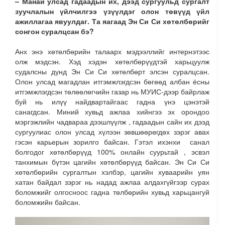
– Манай улсад гадаадын их, дээд сургуульд сургалт
зуучлалын үйлчилгээ үзүүлдэг олон төвүүд үйл
ажиллагаа явуулдаг. Та яагаад Эн Си Си хөтөлбөрийг
сонгон суралцсан бэ?
Анх энэ хөтөлбөрийн талаарх мэдээллийг интернэтээс
олж мэдсэн. Хэд хэдэн хөтөлбөрүүдтэй харьцуулж
судалсны дүнд Эн Си Си хөтөлбөрт элсэн суралцсан.
Олон улсад магадлан итгэмжлэгдсэн бөгөөд албан ёсны
итгэмжлэгдсэн төлөөлөгчийн газар нь МУИС-дээр байрлаж
буй нь илүү найдвартайгаас гадна үнэ цэнэтэй
санагдсан. Миний хувьд ажлаа хийнгээ эх орондоо
мэргэжлийн чадвараа дээшлүүлж , гадаадын сайн их дээд
сургуулиас олон улсад хүлээн зөвшөөрөгдөх зэрэг авах
гэсэн карьерын зорилго байсан. Гэтэл ихэнхи санал
болгодог хөтөлбөрүүд 100% онлайн суурьтай , эсвэл
танхимын бүтэн цагийн хөтөлбөрүүд байсан. Эн Си Си
хөтөлбөрийн сургалтын хэлбэр, цагийн хуваарийн уян
хатан байдал зэрэг нь надад ажлаа алдахгүйгээр сурах
боломжийг олгосноос гадна төлбөрийн хувьд харьцангуй
боломжийн байсан.