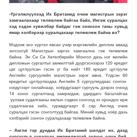
-Үргэлжлүүлээд Их Британид очиж магистрын зэрэг
хамгаалахаар төлөвлөж байгаа байх, Ингэж суралцах
хэд хэдэн хувилбар байдаг гэж сонссон таны хувьд
ямар хэлбэрээр суралцахаар төлөвлөж байна вэ?
Мэдээж энэ хүртэл явсан учир мэргэжлийн диплом аваад
зогсохгүй Магистрын зэргээ хамгаална гэж төлөвлөж
байна. Эн Си Си Хөтөлбөрийн Монгол дахь нэг жилийн
дипломын сургалтыг амжилттай дүүргэснээрээ 120 кредит
цаг цуглуулсан гэсэн үг ба нийт 180 кредит цуглуулж
Английн сургуулийн магистрын зэрэг авна. Үлдсэн 60
кредитыг цуглуулахдаа Английн 5 сургуулиудаас сонгон
нэгдүгээрт онлайнаар, хоёрдугаарт сургууль дээрээ очоод
14 хоног сургалтанд хамрагдаж, удирдагч багштайгаа
уулзаж судалгааны ажлын сэдвээ сонгоод эх орондоо ирж
судалгаагаа хийх, гуравдугаарт 6 сар Англид очиж
суралцах гэсэн сонголтууд байгаа. Миний хувьд хоёр дахь
хэлбэрийг сонгон суралцахаар төлөвлөж байна.
– Англи тэр дундаа Их Британий шилдэг их, дээд
сургуульд суралцах мөрөөдөлтэй залуус олон бий.