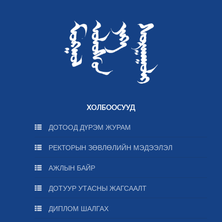
ХОЛБООСУУД
ДОТООД ДҮРЭМ ЖУРАМ
РЕКТОРЫН ЗӨВЛӨЛИЙН МЭДЭЭЛЭЛ
АЖЛЫН БАЙР
ДОТУУР УТАСНЫ ЖАГСААЛТ
ДИПЛОМ ШАЛГАХ