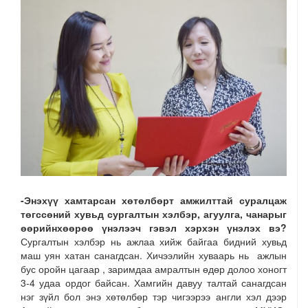
-Энэхүү хамтарсан хөтөлбөрт амжилттай суралцаж
төгссөний хувьд сургалтын хэлбэр, агуулга, чанарыг
өөрийнхөөрөө үнэлээч гэвэл хэрхэн үнэлэх вэ?
Сургалтын хэлбэр нь ажлаа хийж байгаа бидний хувьд
маш уян хатан санагдсан. Хичээлийн хуваарь нь ажлын
бус оройн цагаар , заримдаа амралтын өдөр долоо хоногт
3-4 удаа ордог байсан. Хамгийн давуу талтай санагдсан
нэг зүйл бол энэ хөтөлбөр тэр чигээрээ англи хэл дээр