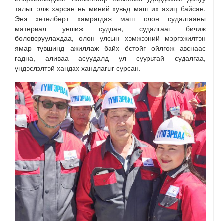
талыг олж харсан нь миний хувьд маш их ахиц байсан.
Энэ хөтөлбөрт хамрагдаж маш олон судалгааны
материал уншиж судлан, судалгааг бичиж
боловсруулахдаа, олон улсын хэмжээний мэргэжилтэн
ямар түвшинд ажиллаж байх ёстойг ойлгож авснаас
гадна, аливаа асуудалд ул суурьтай судалгаа,
үндэслэлтэй хандах хандлагыг сурсан.