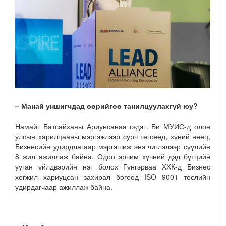
– Манай уншигчдад өөрийгөө танилцуулахгүй юу?
Намайг Батсайханы Ариунсанаа гэдэг. Би МУИС-д олон
улсын харилцааны мэргэжлээр сурч төгсөөд, хүний нөөц,
Бизнесийн удирдлагаар мэргэшиж энэ чиглэлээр сүүлийн
8 жил ажиллаж байна. Одоо эрчим хүчний дэд бүтцийн
ууган үйлдвэрийн нэг болох Гүнгэрваа ХХК-д Бизнес
хөгжил хариуцсан захирал бөгөөд ISO 9001 төслийн
удирдагчаар ажиллаж байна.