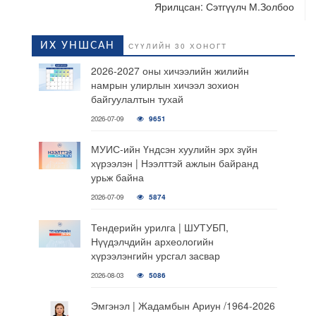
Ярилцсан: Сэтгүүлч М.Золбоо
ИХ УНШСАН
СҮҮЛИЙН 30 ХОНОГТ
2026-2027 оны хичээлийн жилийн
намрын улирлын хичээл зохион
байгуулалтын тухай
2026-07-09
9651
МУИС-ийн Үндсэн хуулийн эрх зүйн
хүрээлэн | Нээлттэй ажлын байранд
урьж байна
2026-07-09
5874
Тендерийн урилга | ШУТУБП,
Нүүдэлчдийн археологийн
хүрээлэнгийн урсгал засвар
2026-08-03
5086
Эмгэнэл | Жадамбын Ариун /1964-2026