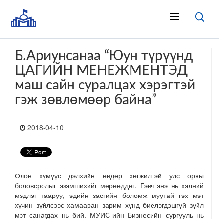
Б.Ариунсанаа “Юун түрүүнд
ЦАГИЙН МЕНЕЖМЕНТЭД
маш сайн суралцах хэрэгтэй
гэж зөвлөмөөр байна”
2018-04-10
Олон хүмүүс дэлхийн өндөр хөгжилтэй улс орны
боловсролыг эзэмшихийг мөрөөддөг. Гэвч энэ нь хэлний
мэдлэг тааруу, эдийн засгийн боломж муутай гэх мэт
хүчин зүйлсээс хамааран зарим хүнд биелэгдэшгүй зүйл
мэт санагдах нь бий. МУИС-ийн Бизнесийн сургууль нь