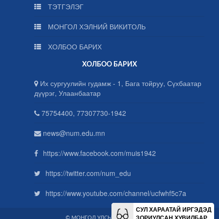
ТЭТГЭЛЭГ
МОНГОЛ ХЭЛНИЙ ВИКИТОЛЬ
ХОЛБОО БАРИХ
ХОЛБОО БАРИХ
Их сургуулийн гудамж - 1, Бага тойруу, Сүхбаатар
дүүрэг, Улаанбаатар
75754400, 77307730-1942
news@num.edu.mn
https://www.facebook.com/muis1942
https://twitter.com/num_edu
https://www.youtube.com/channel/ucfwhf5c7a
СУЛ ХАРААТАЙ ИРГЭДЭД
ЗОРИУЛСАН ХУВИЛБАР
© МОНГОЛ УЛСЫН ИХ СУРГУУЛЬ