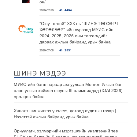
он/
2026-07-20
4494
“Оюу толгой” ХХК нь “ШИНЭ ТӨГСӨГЧ
ХӨТӨЛБӨР”-ийн хүрээнд МУИС-ийн
2024, 2025, 2026 оны төгсөгчдийг
дараах ажлын байранд урьж байна
2026-07-08
2531
ШИНЭ МЭДЭЭ
МУИС-ийн багш нараар ахлуулсан Монгол Улсын баг
олон улсын хиймэл оюуны III олимпиадад (IOAI 2026)
оролцож байна
Хяналт шинжилгээ үнэлгээ, дотоод аудитын газар |
Нээлттэй ажлын байранд урьж байна
Орчуулагч, хэлмэрчийн мэргэшлийн үнэлгээний төв
БНСУ-ын Дэлхийн К-соёлын консерциумтай хамтын