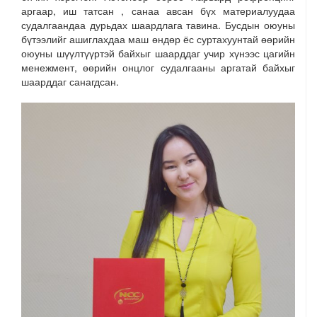
аргаар, иш татсан , санаа авсан бүх материалуудаа
судалгаандаа дурьдах шаардлага тавина. Бусдын оюуны
бүтээлийг ашиглахдаа маш өндөр ёс суртахуунтай өөрийн
оюуны шүүлтүүртэй байхыг шаарддаг учир хүнээс цагийн
менежмент, өөрийн онцлог судалгааны аргатай байхыг
шаарддаг санагдсан.