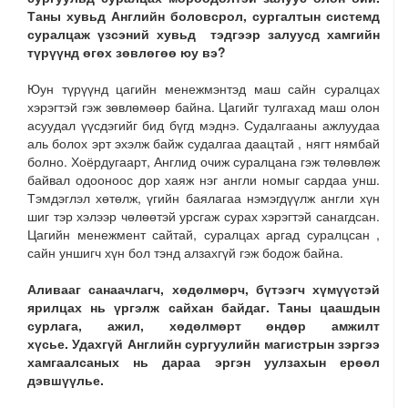
Таны хувьд Английн боловсрол, сургалтын системд
суралцаж үзсэний хувьд тэдгээр залуусд хамгийн
түрүүнд өгөх зөвлөгөө юу вэ?
Юун түрүүнд цагийн менежмэнтэд маш сайн суралцах
хэрэгтэй гэж зөвлөмөөр байна. Цагийг тулгахад маш олон
асуудал үүсдэгийг бид бүгд мэднэ. Судалгааны ажлуудаа
аль болох эрт эхэлж байж судалгаа даацтай , нягт нямбай
болно. Хоёрдугаарт, Англид очиж суралцана гэж төлөвлөж
байвал одооноос дор хаяж нэг англи номыг сардаа унш.
Тэмдэглэл хөтөлж, үгийн баялагаа нэмэгдүүлж англи хүн
шиг тэр хэлээр чөлөөтэй урсгаж сурах хэрэгтэй санагдсан.
Цагийн менежмент сайтай, суралцах аргад суралцсан ,
сайн уншигч хүн бол тэнд алзахгүй гэж бодож байна.
Аливааг санаачлагч, хөдөлмөрч, бүтээгч хүмүүстэй
ярилцах нь үргэлж сайхан байдаг. Таны цаашдын
сурлага, ажил, хөдөлмөрт өндөр амжилт
хүсье. Удахгүй Английн сургуулийн магистрын зэргээ
хамгаалсаных нь дараа эргэн уулзахын ерөөл
дэвшүүлье.