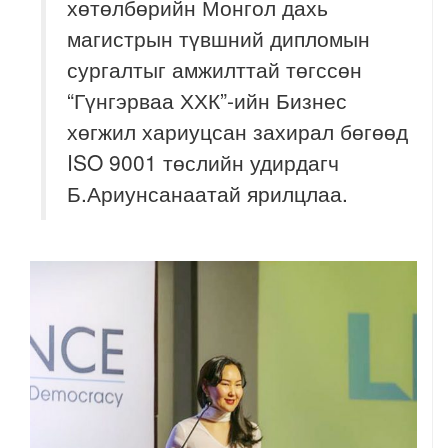
хөтөлбөрийн Монгол дахь
магистрын түвшний дипломын
сургалтыг амжилттай төгссөн
“Гүнгэрваа ХХК”-ийн Бизнес
хөгжил хариуцсан захирал бөгөөд
ISO 9001 төслийн удирдагч
Б.Ариунсанаатай ярилцлаа.