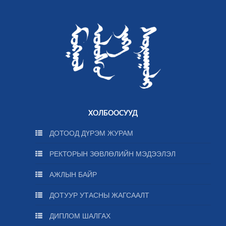
ХОЛБООСУУД
ДОТООД ДҮРЭМ ЖУРАМ
РЕКТОРЫН ЗӨВЛӨЛИЙН МЭДЭЭЛЭЛ
АЖЛЫН БАЙР
ДОТУУР УТАСНЫ ЖАГСААЛТ
ДИПЛОМ ШАЛГАХ