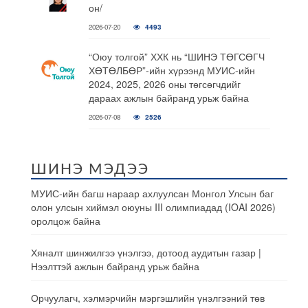
он/
2026-07-20
4493
“Оюу толгой” ХХК нь “ШИНЭ ТӨГСӨГЧ
ХӨТӨЛБӨР”-ийн хүрээнд МУИС-ийн
2024, 2025, 2026 оны төгсөгчдийг
дараах ажлын байранд урьж байна
2026-07-08
2526
ШИНЭ МЭДЭЭ
МУИС-ийн багш нараар ахлуулсан Монгол Улсын баг
олон улсын хиймэл оюуны III олимпиадад (IOAI 2026)
оролцож байна
Хяналт шинжилгээ үнэлгээ, дотоод аудитын газар |
Нээлттэй ажлын байранд урьж байна
Орчуулагч, хэлмэрчийн мэргэшлийн үнэлгээний төв