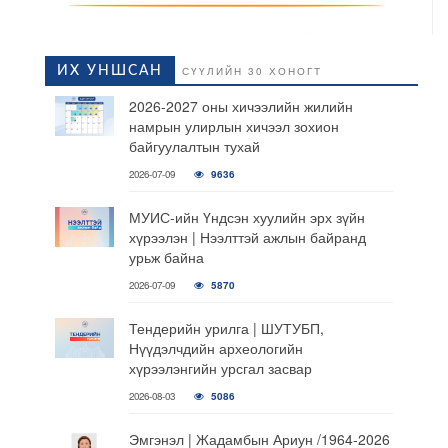
ИХ УНШСАН
СҮҮЛИЙН 30 ХОНОГТ
2026-2027 оны хичээлийн жилийн
намрын улирлын хичээл зохион
байгуулалтын тухай
2026-07-09
9636
МУИС-ийн Үндсэн хуулийн эрх зүйн
хүрээлэн | Нээлттэй ажлын байранд
урьж байна
2026-07-09
5870
Тендерийн урилга | ШУТУБП,
Нүүдэлчдийн археологийн
хүрээлэнгийн урсгал засвар
2026-08-03
5086
Эмгэнэл | Жадамбын Ариун /1964-2026