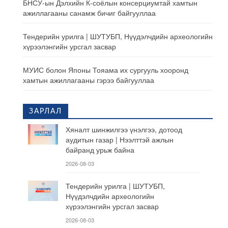
БНСУ-ын Дэлхийн К-соёлын консерциумтай хамтын
ажиллагааны санамж бичиг байгууллаа
Тендерийн урилга | ШУТУБП, Нүүдэлчдийн археологийн
хүрээлэнгийн урсгал засвар
МУИС болон Японы Тояама их сургууль хооронд
хамтын ажиллагааны гэрээ байгууллаа
ЗАРЛАЛ
Хяналт шинжилгээ үнэлгээ, дотоод
аудитын газар | Нээлттэй ажлын
байранд урьж байна
2026-08-03
Тендерийн урилга | ШУТУБП,
Нүүдэлчдийн археологийн
хүрээлэнгийн урсгал засвар
2026-08-03