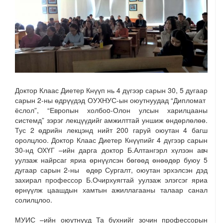
Доктор Клаас Диетер Кнүүп нь 4 дүгээр сарын 30, 5 дугаар
сарын 2-ны өдрүүдэд ОУХНУС-ын оюутнуудад “Дипломат
ёслол”, “Европын холбоo-Олон улсын харилцааны
системд” зэрэг лекцүүдийг амжилттай уншиж өндөрлөлөө.
Тус 2 өдрийн лекцэнд нийт 200 гаруй оюутан 4 багш
оролцлоо. Доктор Клаас Диетер Кнүүпийг 4 дүгээр сарын
30-нд ОХҮГ –ийн дарга доктор Б.Алтангэрл хүлээн авч
уулзаж найрсаг яриа өрнүүлсэн бөгөөд өнөөдөр буюу 5
дугаар сарын 2-ны өдөр Сургалт, оюутан эрхэлсэн дэд
захирал профессор Б.Очирхуягтай уулзаж элэгсэг яриа
өрнүүлж цаашдын хамтын ажиллагааны талаар санал
солилцлоо.
МУИС –ийн оюутнууд Та бүхнийг зочин профессорын