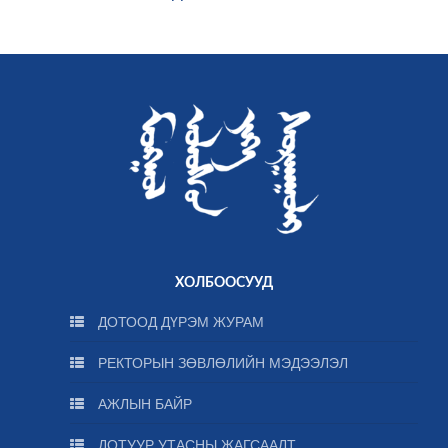
ХОЛБООСУУД
ДОТООД ДҮРЭМ ЖУРАМ
РЕКТОРЫН ЗӨВЛӨЛИЙН МЭДЭЭЛЭЛ
АЖЛЫН БАЙР
ДОТУУР УТАСНЫ ЖАГСААЛТ