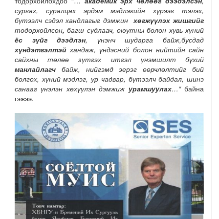
тодорхойлохдоо “…
академик эрх чөлөөг
дээдэлсэн
,
сургах, суралцах эрдэм мэдлэгийн хүрээг тэлэх,
бүтээлч сэдэл хандлагыг дэмжин
хөгжүүлэх жишгийг
тодорхойлсон
,
багш судлаач, оюутны болон хувь хүний
ёс зүйг
дээдлэн
, үнэнч шударга байж,бусдад
хүндэтгэлтэй
хандаж, үндэсний болон нийтийн сайн
сайхны төлөө зүтгэх итгэл үнэмшилт бүхий
манлайлагч
байж, нийгэмд эерэг өөрчлөлтийг бий
болгох, хүний мэдлэг,
ур чадвар,
бүтээлч байдал, шинэ
санааг үнэлэн хөхүүлэн дэмжиж
урамшуулах
…“
байна
гэжээ
.