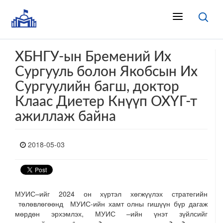
ХБНГУ-ын Бремений Их
Сургууль болон Якобсын Их
Сургуулийн багш, доктор
Клаас Диетер Кнүүп ОХҮГ-т
ажиллаж байна
2018-05-03
МУИС–ийг 2024 он хүртэл хөгжүүлэх стратегийн
төлөвлөгөөнд МУИС-ийн хамт олны гишүүн бүр дагаж
мөрдөн эрхэмлэх, МУИС –ийн үнэт зүйлсийг