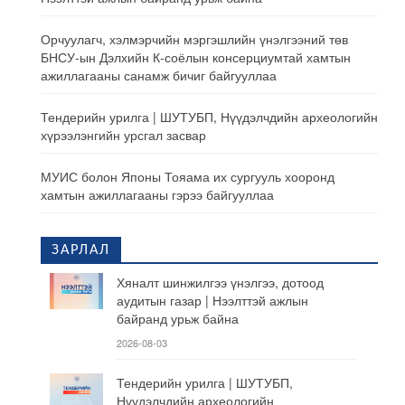
Орчуулагч, хэлмэрчийн мэргэшлийн үнэлгээний төв
БНСУ-ын Дэлхийн К-соёлын консерциумтай хамтын
ажиллагааны санамж бичиг байгууллаа
Тендерийн урилга | ШУТУБП, Нүүдэлчдийн археологийн
хүрээлэнгийн урсгал засвар
МУИС болон Японы Тояама их сургууль хооронд
хамтын ажиллагааны гэрээ байгууллаа
ЗАРЛАЛ
Хяналт шинжилгээ үнэлгээ, дотоод
аудитын газар | Нээлттэй ажлын
байранд урьж байна
2026-08-03
Тендерийн урилга | ШУТУБП,
Нүүдэлчдийн археологийн