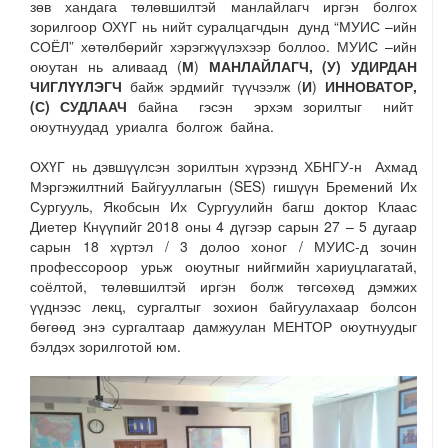
зөв хандага төлөвшилтэй манлайлагч иргэн болгох
зорилгоор ОХҮГ нь нийт суралцагчдын дунд “МУИС –ийн
СОЁЛ” хөтөлбөрийг хэрэгжүүлэхээр боллоо. МУИС –ийн
оюутан нь аливаад (
М
)
МАНЛАЙЛАГЧ,
(
У
)
УДИРДАН
ЧИГЛҮҮЛЭГЧ
байж эрдмийг түүчээлж (
И
)
ИННОВАТОР,
(
С
)
СУДЛААЧ
байна гэсэн эрхэм зорилтыг нийт
оюутнуудад уриалга болгож байна.
ОХҮГ нь дэвшүүлсэн зорилтын хүрээнд ХБНГУ-н Ахмад
Мэргэжилтний Байгууллагын (SES) гишүүн Бремений Их
Сургууль, Якобсын Их Сургуулийн багш доктор Клаас
Диетер Кнүүпийг 2018 оны 4 дүгээр сарын 27 – 5 дугаар
сарын 18 хүртэл / 3 долоо хоног / МУИС-д зочин
профессороор урьж оюутныг нийгмийн хариуцлагатай,
соёлтой, төлөвшилтэй иргэн болж төгсөхөд дэмжих
үүднээс лекц, сургалтыг зохион байгуулахаар болсон
бөгөөд энэ сургалтаар дамжуулан МЕНТОР оюутнуудыг
бэлдэх зорилготой юм.