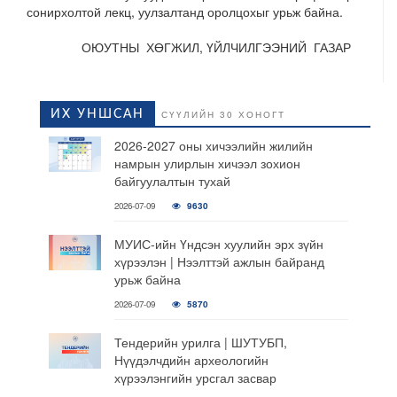
сонирхолтой лекц, уулзалтанд оролцохыг урьж байна.
ОЮУТНЫ ХӨГЖИЛ, ҮЙЛЧИЛГЭЭНИЙ ГАЗАР
ИХ УНШСАН
СҮҮЛИЙН 30 ХОНОГТ
2026-2027 оны хичээлийн жилийн
намрын улирлын хичээл зохион
байгуулалтын тухай
2026-07-09
9630
МУИС-ийн Үндсэн хуулийн эрх зүйн
хүрээлэн | Нээлттэй ажлын байранд
урьж байна
2026-07-09
5870
Тендерийн урилга | ШУТУБП,
Нүүдэлчдийн археологийн
хүрээлэнгийн урсгал засвар