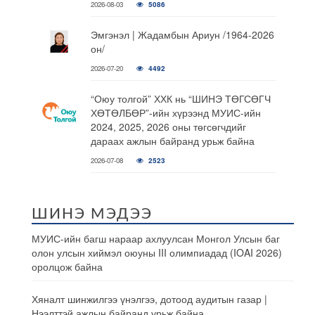
2026-08-03
5086
Эмгэнэл | Жадамбын Ариун /1964-2026
он/
2026-07-20
4492
“Оюу толгой” ХХК нь “ШИНЭ ТӨГСӨГЧ
ХӨТӨЛБӨР”-ийн хүрээнд МУИС-ийн
2024, 2025, 2026 оны төгсөгчдийг
дараах ажлын байранд урьж байна
2026-07-08
2523
ШИНЭ МЭДЭЭ
МУИС-ийн багш нараар ахлуулсан Монгол Улсын баг
олон улсын хиймэл оюуны III олимпиадад (IOAI 2026)
оролцож байна
Хяналт шинжилгээ үнэлгээ, дотоод аудитын газар |
Нээлттэй ажлын байранд урьж байна