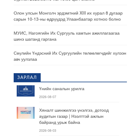
Олон улсын Монголч эрдэмтний XIII их хурал 8 дугаар
сарын 10-13-ны өдрүүдэд Улаанбаатар хотноо болно
МУИС, Нагоягийн Их Сургууль хамтын ажиллагаагаа
шинэ шатанд гаргана
Сөүлийн Үндэсний Их Сургуулийн төлөөлөгчдийг хүлээн
авч уулзлаа
ЗАРЛАЛ
Үнийн саналын урилга
2026-08-07
Хяналт шинжилгээ үнэлгээ, дотоод
аудитын газар | Нээлттэй ажлын
байранд урьж байна
2026-08-03