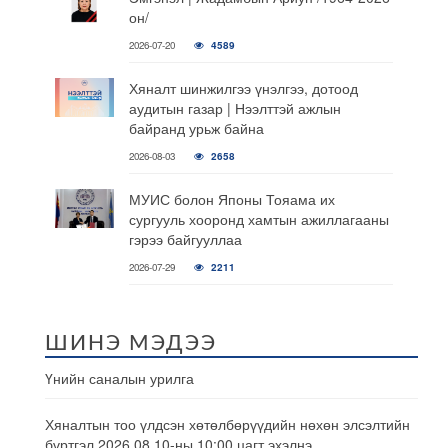
он/
2026-07-20
4589
Хяналт шинжилгээ үнэлгээ, дотоод
аудитын газар | Нээлттэй ажлын
байранд урьж байна
2026-08-03
2658
МУИС болон Японы Тояама их
сургууль хооронд хамтын ажиллагааны
гэрээ байгууллаа
2026-07-29
2211
ШИНЭ МЭДЭЭ
Үнийн саналын урилга
Хяналтын тоо үлдсэн хөтөлбөрүүдийн нөхөн элсэлтийн
бүртгэл 2026.08.10-ны 10:00 цагт эхэлнэ