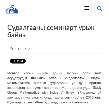
Судалгааны семинарт урьж
байна
2018-05-29
Монгол Улсын нийгэм эдийн засгийн олон талт
асуудлуудыг шинжлэх ухааны үндэслэлтэй шийдэх,
математикийн онолын судалгааны үр дүнг практик
хэрэглээнд нэвтрүүлэх зорилгоор Монголд анх удаа “Study
Group Mathematics with Industry” буюу “Үйлдвэрлэлтэй
хамтарсан математик судалгааны семинар”-ыг 2018 оны
6 дугаар сарын 4-8-ны өдрүүдэд зохион байгуулна.