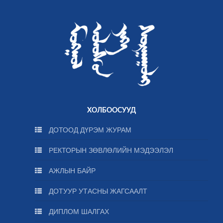
ХОЛБООСУУД
ДОТООД ДҮРЭМ ЖУРАМ
РЕКТОРЫН ЗӨВЛӨЛИЙН МЭДЭЭЛЭЛ
АЖЛЫН БАЙР
ДОТУУР УТАСНЫ ЖАГСААЛТ
ДИПЛОМ ШАЛГАХ