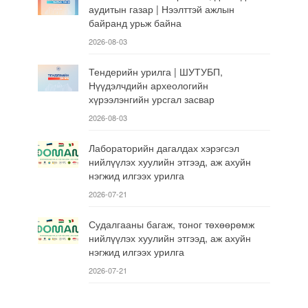
аудитын газар | Нээлттэй ажлын
байранд урьж байна
2026-08-03
Тендерийн урилга | ШУТУБП,
Нүүдэлчдийн археологийн
хүрээлэнгийн урсгал засвар
2026-08-03
Лабораторийн дагалдах хэрэгсэл
нийлүүлэх хуулийн этгээд, аж ахуйн
нэгжид илгээх урилга
2026-07-21
Судалгааны багаж, тоног төхөөрөмж
нийлүүлэх хуулийн этгээд, аж ахуйн
нэгжид илгээх урилга
2026-07-21