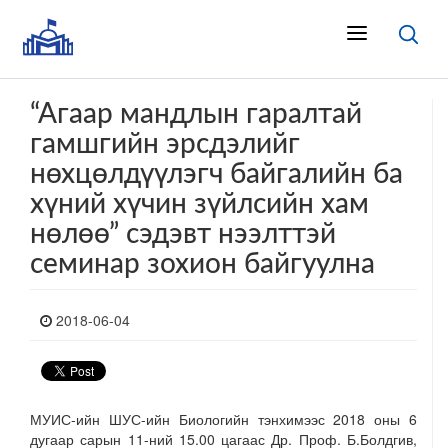
“Агаар мандлын гаралтай
гамшгийн эрсдэлийг
нөхцөлдүүлэгч байгалийн ба
хүний хүчин зүйлсийн хам
нөлөө” сэдэвт нээлттэй
семинар зохион байгуулна
2018-06-04
МУИС-ийн
ШУС-ийн Биологийн тэнхимээс 2018 оны 6
дугаар сарын 11-ний 15.00 цагаас Др. Проф. Б.Болдгив,