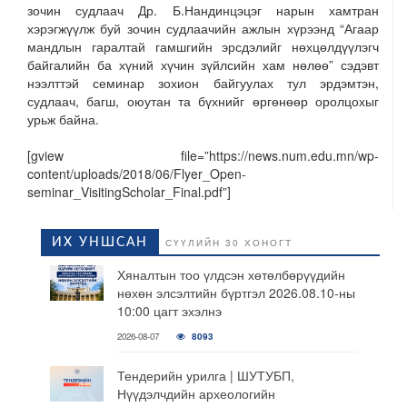
зочин судлаач Др. Б.Нандинцэцэг нарын хамтран
хэрэгжүүлж буй зочин судлаачийн ажлын хүрээнд “Агаар
мандлын гаралтай гамшгийн эрсдэлийг нөхцөлдүүлэгч
байгалийн ба хүний хүчин зүйлсийн хам нөлөө” сэдэвт
нээлттэй семинар зохион байгуулах тул эрдэмтэн,
судлаач, багш, оюутан та бүхнийг өргөнөөр оролцохыг
урьж байна.
[gview file=”https://news.num.edu.mn/wp-
content/uploads/2018/06/Flyer_Open-
seminar_VisitingScholar_Final.pdf”]
ИХ УНШСАН
СҮҮЛИЙН 30 ХОНОГТ
Хяналтын тоо үлдсэн хөтөлбөрүүдийн
нөхөн элсэлтийн бүртгэл 2026.08.10-ны
10:00 цагт эхэлнэ
2026-08-07
8093
Тендерийн урилга | ШУТУБП,
Нүүдэлчдийн археологийн