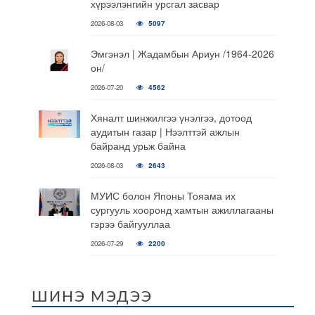
хүрээлэнгийн урсгал засвар
2026-08-03
5097
Эмгэнэл | Жадамбын Ариун /1964-2026
он/
2026-07-20
4562
Хяналт шинжилгээ үнэлгээ, дотоод
аудитын газар | Нээлттэй ажлын
байранд урьж байна
2026-08-03
2643
МУИС болон Японы Тояама их
сургууль хооронд хамтын ажиллагааны
гэрээ байгууллаа
2026-07-29
2200
ШИНЭ МЭДЭЭ