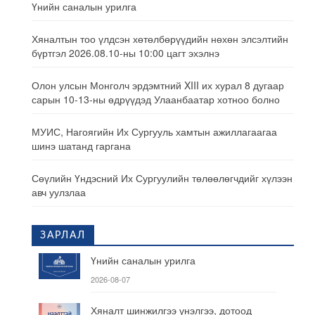
Үнийн саналын урилга
Хяналтын тоо үлдсэн хөтөлбөрүүдийн нөхөн элсэлтийн
бүртгэл 2026.08.10-ны 10:00 цагт эхэлнэ
Олон улсын Монголч эрдэмтний XIII их хурал 8 дугаар
сарын 10-13-ны өдрүүдэд Улаанбаатар хотноо болно
МУИС, Нагоягийн Их Сургууль хамтын ажиллагаагаа
шинэ шатанд гаргана
Сөүлийн Үндэсний Их Сургуулийн төлөөлөгчдийг хүлээн
авч уулзлаа
ЗАРЛАЛ
Үнийн саналын урилга
2026-08-07
Хяналт шинжилгээ үнэлгээ, дотоод