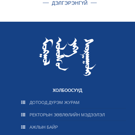
ДЭЛГЭРЭНГҮЙ
ХОЛБООСУУД
ДОТООД ДҮРЭМ ЖУРАМ
РЕКТОРЫН ЗӨВЛӨЛИЙН МЭДЭЭЛЭЛ
АЖЛЫН БАЙР