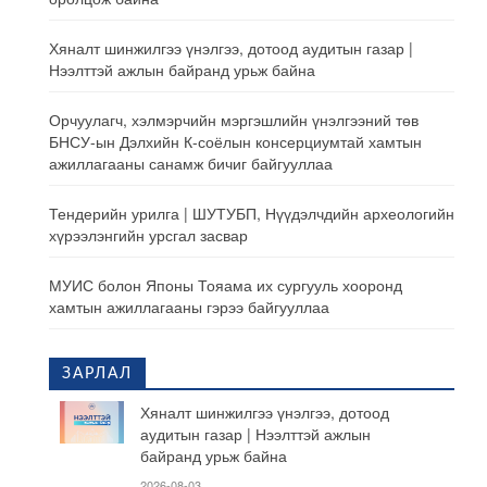
Хяналт шинжилгээ үнэлгээ, дотоод аудитын газар |
Нээлттэй ажлын байранд урьж байна
Орчуулагч, хэлмэрчийн мэргэшлийн үнэлгээний төв
БНСУ-ын Дэлхийн К-соёлын консерциумтай хамтын
ажиллагааны санамж бичиг байгууллаа
Тендерийн урилга | ШУТУБП, Нүүдэлчдийн археологийн
хүрээлэнгийн урсгал засвар
МУИС болон Японы Тояама их сургууль хооронд
хамтын ажиллагааны гэрээ байгууллаа
ЗАРЛАЛ
Хяналт шинжилгээ үнэлгээ, дотоод
аудитын газар | Нээлттэй ажлын
байранд урьж байна
2026-08-03