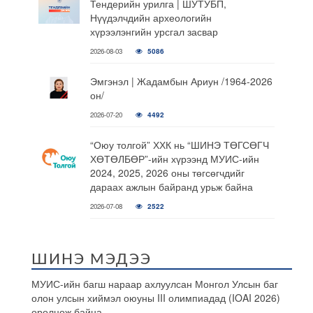
Тендерийн урилга | ШУТУБП,
Нүүдэлчдийн археологийн
хүрээлэнгийн урсгал засвар
2026-08-03
5086
Эмгэнэл | Жадамбын Ариун /1964-2026
он/
2026-07-20
4492
“Оюу толгой” ХХК нь “ШИНЭ ТӨГСӨГЧ
ХӨТӨЛБӨР”-ийн хүрээнд МУИС-ийн
2024, 2025, 2026 оны төгсөгчдийг
дараах ажлын байранд урьж байна
2026-07-08
2522
ШИНЭ МЭДЭЭ
МУИС-ийн багш нараар ахлуулсан Монгол Улсын баг
олон улсын хиймэл оюуны III олимпиадад (IOAI 2026)
оролцож байна