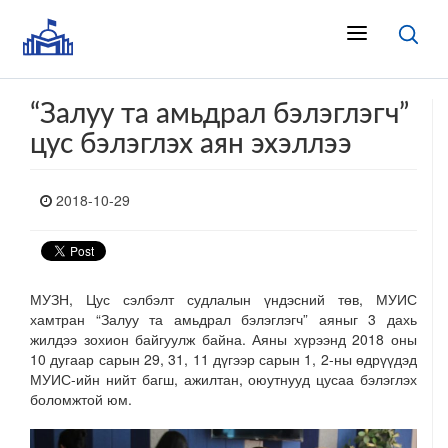
“Залуу та амьдрал бэлэглэгч”
цус бэлэглэх аян эхэллээ
2018-10-29
МУЗН, Цус сэлбэлт судлалын үндэсний төв, МУИС
хамтран “Залуу та амьдрал бэлэглэгч” аяныг 3 дахь
жилдээ зохион байгуулж байна. Аяны хүрээнд 2018 оны
10 дугаар сарын 29, 31, 11 дүгээр сарын 1, 2-ны өдрүүдэд
МУИС-ийн нийт багш, ажилтан, оюутнууд цусаа бэлэглэх
боломжтой юм.