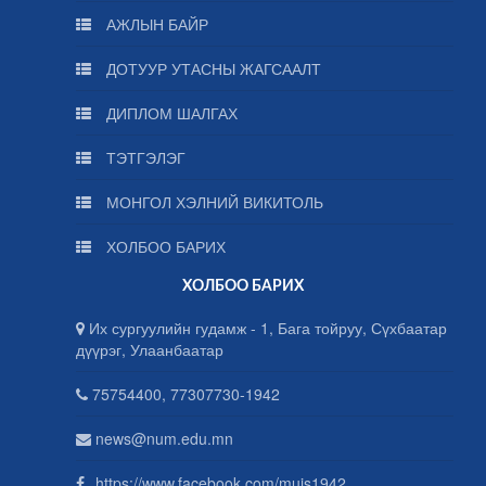
АЖЛЫН БАЙР
ДОТУУР УТАСНЫ ЖАГСААЛТ
ДИПЛОМ ШАЛГАХ
ТЭТГЭЛЭГ
МОНГОЛ ХЭЛНИЙ ВИКИТОЛЬ
ХОЛБОО БАРИХ
ХОЛБОО БАРИХ
Их сургуулийн гудамж - 1, Бага тойруу, Сүхбаатар
дүүрэг, Улаанбаатар
75754400, 77307730-1942
news@num.edu.mn
https://www.facebook.com/muis1942