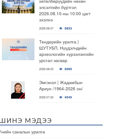
хөтөлбөрүүдийн нөхөн
элсэлтийн бүртгэл
2026.08.10-ны 10:00 цагт
эхэлнэ
2026-08-07
5833
Тендерийн урилга |
ШУТУБП, Нүүдэлчдийн
археологийн хүрээлэнгийн
урсгал засвар
2026-08-03
5095
Эмгэнэл | Жадамбын
Ариун /1964-2026 он/
2026-07-20
4545
ШИНЭ МЭДЭЭ
Үнийн саналын урилга