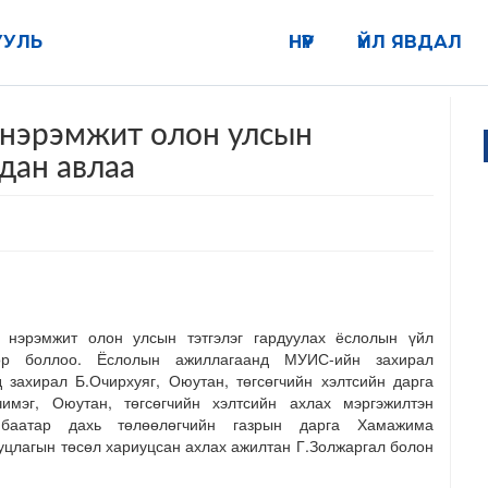
УУЛЬ
НҮҮР
ҮЙЛ ЯВДАЛ
нэрэмжит олон улсын
дан авлаа
нэрэмжит олон улсын тэтгэлэг гардуулах ёслолын үйл
р боллоо. Ёслолын ажиллагаанд МУИС-ийн захирал
 захирал Б.Очирхуяг, Оюутан, төгсөгчийн хэлтсийн дарга
имэг, Оюутан, төгсөгчийн хэлтсийн ахлах мэргэжилтэн
нбаатар дахь төлөөлөгчийн газрын дарга Хамажима
цлагын төсөл хариуцсан ахлах ажилтан Г.Золжаргал болон