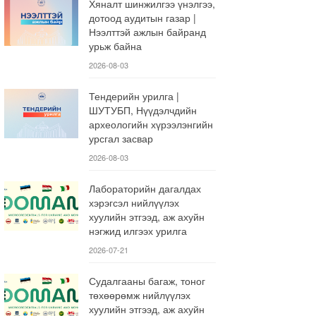
Хяналт шинжилгээ үнэлгээ,
дотоод аудитын газар |
Нээлттэй ажлын байранд
урьж байна
2026-08-03
Тендерийн урилга |
ШУТУБП, Нүүдэлчдийн
археологийн хүрээлэнгийн
урсгал засвар
2026-08-03
Лабораторийн дагалдах
хэрэгсэл нийлүүлэх
хуулийн этгээд, аж ахуйн
нэгжид илгээх урилга
2026-07-21
Судалгааны багаж, тоног
төхөөрөмж нийлүүлэх
хуулийн этгээд, аж ахуйн