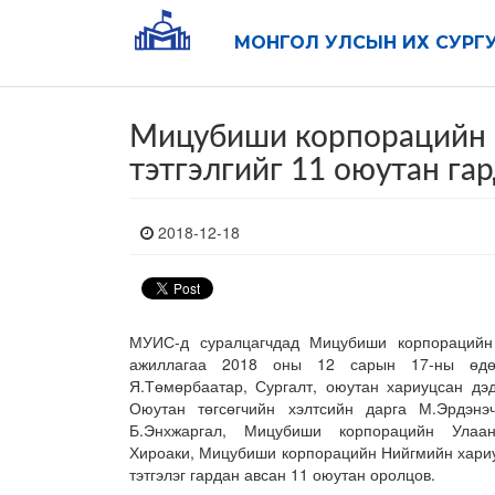
МОНГОЛ УЛСЫН ИХ СУРГ
Мицубиши корпорацийн 
тэтгэлгийг 11 оюутан гар
2018-12-18
МУИС-д суралцагчдад Мицубиши корпорацийн 
ажиллагаа 2018 оны 12 сарын 17-ны өдө
Я.Төмөрбаатар, Сургалт, оюутан хариуцсан дэд
Оюутан төгсөгчийн хэлтсийн дарга М.Эрдэнэч
Б.Энхжаргал, Мицубиши корпорацийн Улаа
Хироаки, Мицубиши корпорацийн Нийгмийн хариу
тэтгэлэг гардан авсан 11 оюутан оролцов.