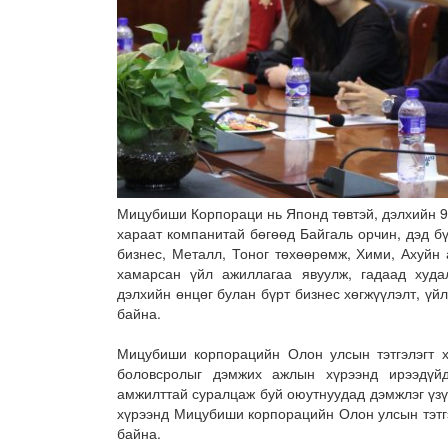
Мицубиши Корпораци нь Японд төвтэй, дэлхийн 90
хараат компанитай бөгөөд Байгаль орчин, дэд б
бизнес, Металл, Тоног төхөөрөмж, Хими, Ахуйн 
хамарсан үйл ажиллагаа явуулж, гадаад худал
дэлхийн өнцөг булан бүрт бизнес хөгжүүлэлт, үй
байна.
Мицубиши корпорацийн Олон улсын тэтгэлэгт х
боловсролыг дэмжих ажлын хүрээнд ирээдүйд
амжилттай суралцаж буй оюутнуудад дэмжлэг үзү
хүрээнд Мицубиши корпорацийн Олон улсын тэтг
байна.