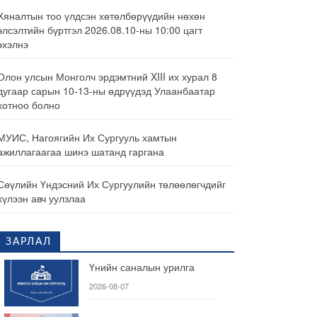
Хяналтын тоо үлдсэн хөтөлбөрүүдийн нөхөн
элсэлтийн бүртгэл 2026.08.10-ны 10:00 цагт
эхэлнэ
Олон улсын Монголч эрдэмтний XIII их хурал 8
дугаар сарын 10-13-ны өдрүүдэд Улаанбаатар
хотноо болно
МУИС, Нагоягийн Их Сургууль хамтын
ажиллагаагаа шинэ шатанд гаргана
Сөүлийн Үндэсний Их Сургуулийн төлөөлөгчдийг
хүлээн авч уулзлаа
ЗАРЛАЛ
Үнийн саналын урилга
2026-08-07