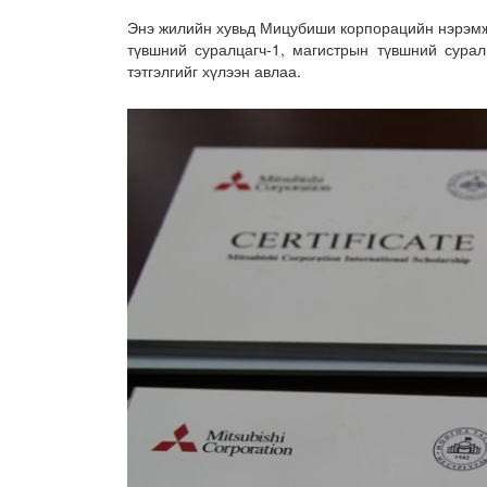
Энэ жилийн хувьд Мицубиши корпорацийн нэрэмжи
түвшний суралцагч-1, магистрын түвшний сурал
тэтгэлгийг хүлээн авлаа.