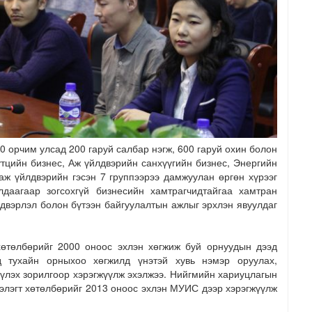
 орчим улсад 200 гаруй салбар нэгж, 600 гаруй охин болон
үтцийн бизнес, Аж үйлдвэрийн санхүүгийн бизнес, Энергийн
аж үйлдвэрийн гэсэн 7 группээрээ дамжуулан өргөн хүрээг
даагаар зогсохгүй бизнесийн хамтрагчидтайгаа хамтран
лдвэрлэл болон бүтээн байгуулалтын ажлыг эрхлэн явуулдаг
өтөлбөрийг 2000 оноос эхлэн хөгжиж буй орнуудын дээд
 тухайн орныхоо хөгжилд үнэтэй хувь нэмэр оруулах,
үлэх зорилгоор хэрэгжүүлж эхэлжээ. Нийгмийн хариуцлагын
элэгт хөтөлбөрийг 2013 оноос эхлэн МУИС дээр хэрэгжүүлж