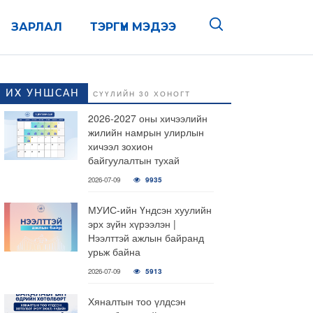
ЗАРЛАЛ
ТЭРГҮҮН МЭДЭЭ
ИХ УНШСАН
СҮҮЛИЙН 30 ХОНОГТ
2026-2027 оны хичээлийн
жилийн намрын улирлын
хичээл зохион
байгуулалтын тухай
2026-07-09
9935
МУИС-ийн Үндсэн хуулийн
эрх зүйн хүрээлэн |
Нээлттэй ажлын байранд
урьж байна
2026-07-09
5913
Хяналтын тоо үлдсэн