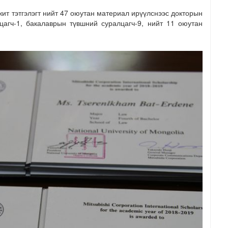
т тэтгэлэгт нийт 47 оюутан материал ирүүлснээс докторын
цагч-1, бакалаврын түвшний суралцагч-9, нийт 11 оюутан