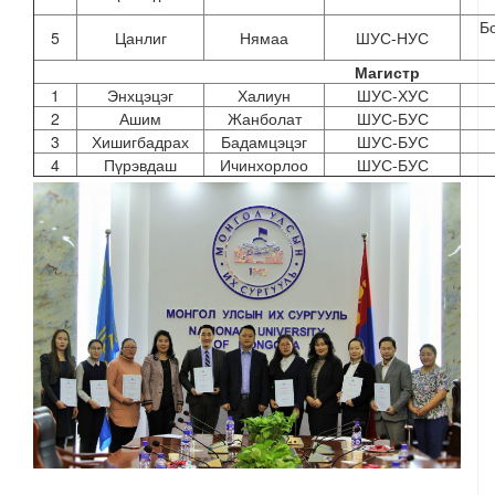
Б
5
Цанлиг
Нямаа
ШУС-НУС
Магистр
1
Энхцэцэг
Халиун
ШУС-ХУС
2
Ашим
Жанболат
ШУС-БУС
3
Хишигбадрах
Бадамцэцэг
ШУС-БУС
4
Пүрэвдаш
Ичинхорлоо
ШУС-БУС