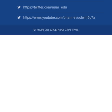
https://twitter.com/num_edu
https://www.youtube.com/channel/ucfwhf5c7a
© МОНГОЛ УЛСЫН ИХ СУРГУУЛЬ