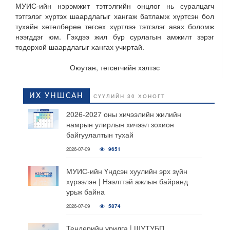
МУИС-ийн нэрэмжит тэтгэлгийн онцлог нь суралцагч
тэтгэлэг хүртэх шаардлагыг хангаж батламж хүртсэн бол
тухайн хөтөлбөрөө төгсөх хүртлээ тэтгэлэг авах боломж
нээгддэг юм. Гэхдээ жил бүр сурлагын амжилт зэрэг
тодорхой шаардлагыг хангах учиртай.
Оюутан, төгсөгчийн хэлтэс
ИХ УНШСАН
СҮҮЛИЙН 30 ХОНОГТ
2026-2027 оны хичээлийн жилийн
намрын улирлын хичээл зохион
байгуулалтын тухай
2026-07-09
9651
МУИС-ийн Үндсэн хуулийн эрх зүйн
хүрээлэн | Нээлттэй ажлын байранд
урьж байна
2026-07-09
5874
Тендерийн урилга | ШУТУБП,