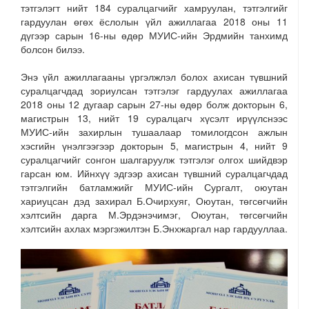
тэтгэлэгт нийт 184 суралцагчийг хамруулан, тэтгэлгийг
гардуулан өгөх ёслолын үйл ажиллагаа 2018 оны 11
дүгээр сарын 16-ны өдөр МУИС-ийн Эрдмийн танхимд
болсон билээ.
Энэ үйл ажиллагааны үргэлжлэл болох ахисан түвшний
суралцагчдад зориулсан тэтгэлэг гардуулах ажиллагаа
2018 оны 12 дугаар сарын 27-ны өдөр болж докторын 6,
магистрын 13, нийт 19 суралцагч хүсэлт ирүүлснээс
МУИС-ийн захирлын тушаалаар томилогдсон ажлын
хэсгийн үнэлгээгээр докторын 5, магистрын 4, нийт 9
суралцагчийг сонгон шалгаруулж тэтгэлэг олгох шийдвэр
гарсан юм. Ийнхүү эдгээр ахисан түвшний суралцагчдад
тэтгэлгийн батламжийг МУИС-ийн Сургалт, оюутан
хариуцсан дэд захирал Б.Очирхуяг, Оюутан, төгсөгчийн
хэлтсийн дарга М.Эрдэнэчимэг, Оюутан, төгсөгчийн
хэлтсийн ахлах мэргэжилтэн Б.Энхжаргал нар гардууллаа.