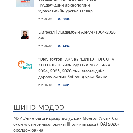
Нүүдэлчдийн археологийн
хүрээлэнгийн урсгал засвар
2026-08-03
5086
Эмгэнэл | Жадамбын Ариун /1964-2026
он/
2026-07-20
4494
“Оюу толгой” ХХК нь “ШИНЭ ТӨГСӨГЧ
ХӨТӨЛБӨР”-ийн хүрээнд МУИС-ийн
2024, 2025, 2026 оны төгсөгчдийг
дараах ажлын байранд урьж байна
2026-07-08
2531
ШИНЭ МЭДЭЭ
МУИС-ийн багш нараар ахлуулсан Монгол Улсын баг
олон улсын хиймэл оюуны III олимпиадад (IOAI 2026)
оролцож байна