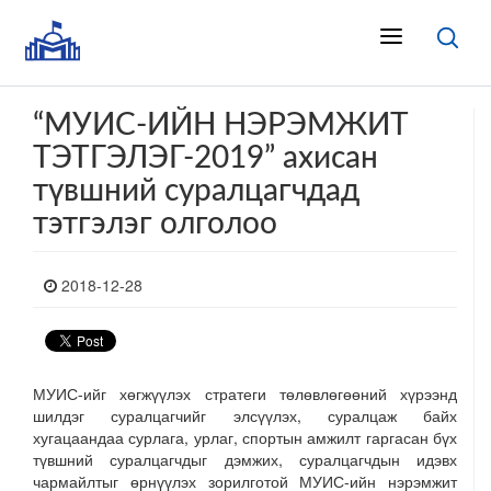
“МУИС-ИЙН НЭРЭМЖИТ
ТЭТГЭЛЭГ-2019” ахисан
түвшний суралцагчдад
тэтгэлэг олголоо
2018-12-28
МУИС-ийг хөгжүүлэх стратеги төлөвлөгөөний хүрээнд
шилдэг суралцагчийг элсүүлэх, суралцаж байх
хугацаандаа сурлага, урлаг, спортын амжилт гаргасан бүх
түвшний суралцагчдыг дэмжих, суралцагчдын идэвх
чармайлтыг өрнүүлэх зорилготой МУИС-ийн нэрэмжит