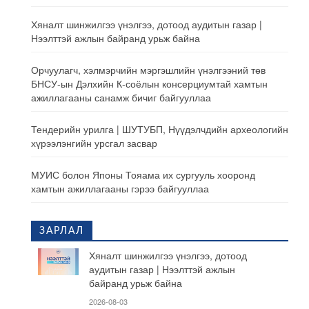
Хяналт шинжилгээ үнэлгээ, дотоод аудитын газар |
Нээлттэй ажлын байранд урьж байна
Орчуулагч, хэлмэрчийн мэргэшлийн үнэлгээний төв
БНСУ-ын Дэлхийн К-соёлын консерциумтай хамтын
ажиллагааны санамж бичиг байгууллаа
Тендерийн урилга | ШУТУБП, Нүүдэлчдийн археологийн
хүрээлэнгийн урсгал засвар
МУИС болон Японы Тояама их сургууль хооронд
хамтын ажиллагааны гэрээ байгууллаа
ЗАРЛАЛ
Хяналт шинжилгээ үнэлгээ, дотоод
аудитын газар | Нээлттэй ажлын
байранд урьж байна
2026-08-03