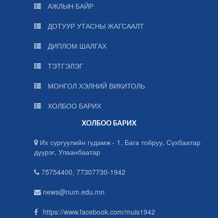
АЖЛЫН БАЙР
ДОТУУР УТАСНЫ ЖАГСААЛТ
ДИПЛОМ ШАЛГАХ
ТЭТГЭЛЭГ
МОНГОЛ ХЭЛНИЙ ВИКИТОЛЬ
ХОЛБОО БАРИХ
ХОЛБОО БАРИХ
Их сургуулийн гудамж - 1, Бага тойруу, Сүхбаатар
дүүрэг, Улаанбаатар
75754400, 77307730-1942
news@num.edu.mn
https://www.facebook.com/muis1942