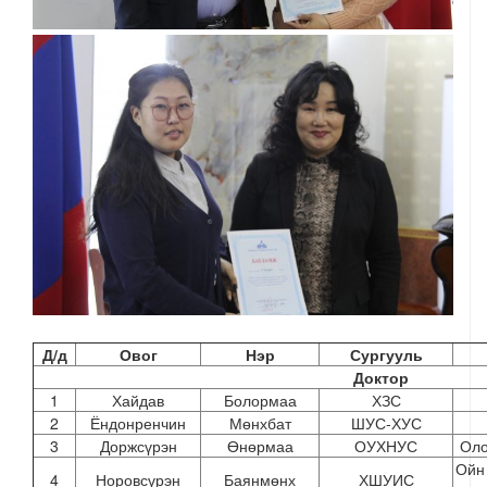
Д/д
Овог
Нэр
Сургууль
Доктор
1
Хайдав
Болормаа
ХЗС
2
Ёндонренчин
Мөнхбат
ШУС-ХУС
3
Доржсүрэн
Өнөрмаа
ОУХНУС
Оло
Ойн 
4
Норовсүрэн
Баянмөнх
ХШУИС