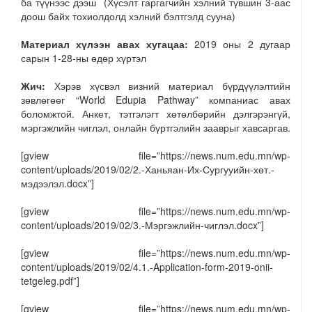
ба түүнээс дээш (Хүсэлт гаргагчийн хэлний түвшин 3-аас
доош байх тохиолдолд хэлний бэлтгэлд сууна)
Материал хүлээн авах хугацаа:
2019 оны 2 дугаар
сарын 1-28-ны өдөр хүртэл
Жич:
Хэрэв хүсвэл визний материал бүрдүүлэлтийн
зөвлөгөөг “World Edupia Pathway” компаниас авах
боломжтой. Анкет, тэтгэлэгт хөтөлбөрийн дэлгэрэнгүй,
мэргэжлийн чиглэл, онлайн бүртгэлийн зааврыг хавсаргав.
[gview file=”https://news.num.edu.mn/wp-
content/uploads/2019/02/2.-Ханьяан-Их-Сургууийн-хөт.-
мэдээлэл.docx”]
[gview file=”https://news.num.edu.mn/wp-
content/uploads/2019/02/3.-Мэргэжлийн-чиглэл.docx”]
[gview file=”https://news.num.edu.mn/wp-
content/uploads/2019/02/4.1.-Application-form-2019-onii-
tetgeleg.pdf”]
[gview file=”https://news.num.edu.mn/wp-