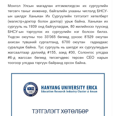
Монгол Улсын магадлан итгэмжлэгдсэн их сургуулийн
төгсөгч таныг инженер, байгалийн ухааны чиглэлд БНСУ-
ын шилдэг Ханьяан Их Сургуулийн тэтгэлэгт хөтөлбөрт
(магистр+доктор болон доктор) урьж байна. Ханьяан их
сургууль нь 1939 онд байгуулагдаж, 80 жилийнхээ түүхэнд
БНСУ-ын тэргүүлэх их сургуулийн нэг болсон билээ.
Үндсэн оюутны тоо 33’065 бөгөөд үүнээс 8’529 оюутан
ахисан түвшний сургалтанд, 6700 оюутан гадаадаас
суралцаж байна. Тус сургууль нь шилдэг их сургуулиудын
жагсаалтаар дэлхийд #155, азид #30, Солонгос улсдаа
#6-д жагссан бөгөөд төгсөгчдөөс төрсөн CEO нарын
тоогоор улсдаа тэргүүн байранд орсон байна.