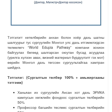
Тэтгэлэгт хөтөлбөрийн анхан болон хоёр дахь шатны
шалгуурыг тус сургуулийн Монгол улс дахь итгэмжлэгдсэн
төлөөлөгч “World Edupia Pathway” компани зохион
байгуулах бөгөөд шалгарсан оюутан бусад асуудлаа
(урилга хүлээн авах, визний материал бүрдүүлэлт гэх мэт)
өөрийн Монгол дахь төгссөн сургуультайгаа хамтран
шийднэ.
Тэтгэлэг: (Сургалтын төлбөр 100% + амьжиргааны
тэтгэмж)
Ханьяан их сургуулийн Ансан хот дахь ЭРИКА
кампусын хөгжлийн фондоос сургалтын төлбөрийн
50%
Профессор багшийн төслөөс сургалтын төлбөрийн