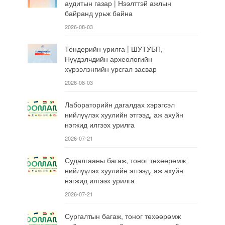
аудитын газар | Нээлттэй ажлын
байранд урьж байна
2026-08-03
Тендерийн урилга | ШУТУБП,
Нүүдэлчдийн археологийн
хүрээлэнгийн урсгал засвар
2026-08-03
Лабораторийн дагалдах хэрэгсэл
нийлүүлэх хуулийн этгээд, аж ахуйн
нэгжид илгээх урилга
2026-07-21
Судалгааны багаж, тоног төхөөрөмж
нийлүүлэх хуулийн этгээд, аж ахуйн
нэгжид илгээх урилга
2026-07-21
Сургалтын багаж, тоног төхөөрөмж