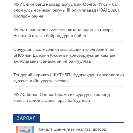
МУИС-ийн багш нараар ахлуулсан Монгол Улсын баг
олон улсын хиймэл оюуны III олимпиадад (IOAI 2026)
оролцож байна
Хяналт шинжилгээ үнэлгээ, дотоод аудитын газар |
Нээлттэй ажлын байранд урьж байна
Орчуулагч, хэлмэрчийн мэргэшлийн үнэлгээний төв
БНСУ-ын Дэлхийн К-соёлын консерциумтай хамтын
ажиллагааны санамж бичиг байгууллаа
Тендерийн урилга | ШУТУБП, Нүүдэлчдийн археологийн
хүрээлэнгийн урсгал засвар
МУИС болон Японы Тояама их сургууль хооронд
хамтын ажиллагааны гэрээ байгууллаа
ЗАРЛАЛ
Хяналт шинжилгээ үнэлгээ, дотоод