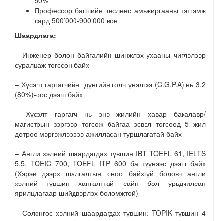
50%
Профессор багшийн төслөөс амьжиргааны тэтгэмж
сард 500’000-900’000 вон
Шаардлага:
– Инженер болон байгалийн шинжлэх ухааны чиглэлээр
суралцаж төгссөн байх
– Хүсэлт гаргагчийн дүнгийн голч үнэлгээ (C.G.P.A) нь 3.2
(80%)-оос дээш байх
– Хүсэлт гаргагч нь энэ жилийн хавар бакалавр/
магистрын зэргээр төгсөж байгаа эсвэл төгсөөд 5 жил
дотроо мэргэжлээрээ ажилласан туршлагатай байх
– Англи хэлний шаардагдах түвшин IBT TOEFL 61, IELTS
5.5, TOEIC 700, TOEFL ITP 600 ба түүнээс дээш байх
(Хэрэв дээрх шалгалтын оноо байхгүй боловч англи
хэлний түвшин хангалттай сайн бол урьдчилсан
ярилцлагаар шийдвэрлэх боломжтой)
– Солонгос хэлний шаардагдах түвшин: TOPIK түвшин 4