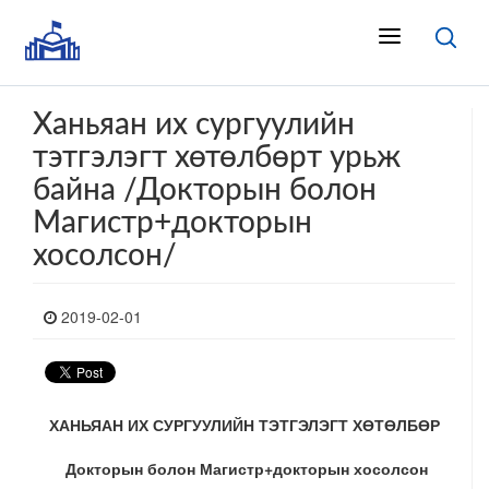
Ханьяан их сургуулийн
тэтгэлэгт хөтөлбөрт урьж
байна /Докторын болон
Магистр+докторын
хосолсон/
2019-02-01
ХАНЬЯАН ИХ СУРГУУЛИЙН ТЭТГЭЛЭГТ ХӨТӨЛБӨР
Докторын болон Магистр+докторын хосолсон