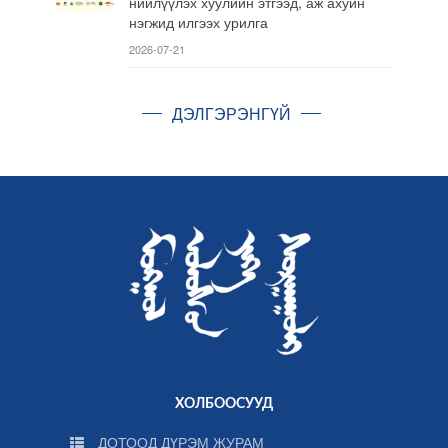
нийлүүлэх хуулийн этгээд, аж ахуйн
нэгжид илгээх урилга
2026-07-21
ДЭЛГЭРЭНГҮЙ
ХОЛБООСУУД
ДОТООД ДҮРЭМ ЖУРАМ