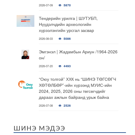
2026-07-09
5870
Тендерийн урилга | ШУТУБП,
Нүүдэлчдийн археологийн
хүрээлэнгийн урсгал засвар
2026-08-03
5086
Эмгэнэл | Жадамбын Ариун /1964-2026
он/
2026-07-20
4493
“Оюу толгой” ХХК нь “ШИНЭ ТӨГСӨГЧ
ХӨТӨЛБӨР”-ийн хүрээнд МУИС-ийн
2024, 2025, 2026 оны төгсөгчдийг
дараах ажлын байранд урьж байна
2026-07-08
2526
ШИНЭ МЭДЭЭ