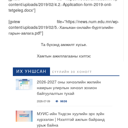
content/uploads/2019/02/4.2.-Application-form-2019-onii-
tetgeleg.docx”]
[gview file=”https://news.num.edu.mn/wp-
content/uploads/2019/02/5.-Ханьяан-онлайн-бүртгэлийн-
гарын-авлага.pdf”]
Та бүхэнд амжилт хүсье.
Хамтын ажиллагааны хэлтэс
ИХ УНШСАН
СҮҮЛИЙН 30 ХОНОГТ
2026-2027 оны хичээлийн жилийн
намрын улирлын хичээл зохион
байгуулалтын тухай
2026-07-09
9636
МУИС-ийн Үндсэн хуулийн эрх зүйн
хүрээлэн | Нээлттэй ажлын байранд
урьж байна