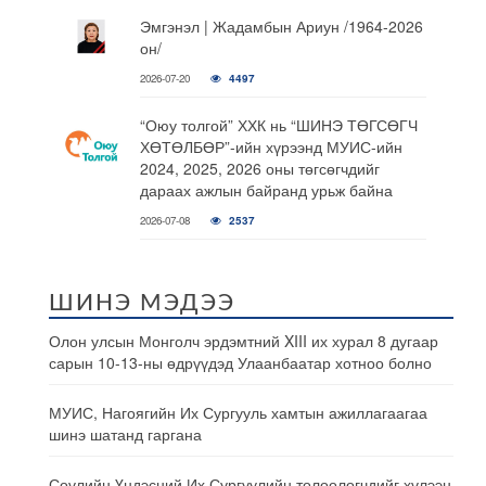
Эмгэнэл | Жадамбын Ариун /1964-2026
он/
2026-07-20
4497
“Оюу толгой” ХХК нь “ШИНЭ ТӨГСӨГЧ
ХӨТӨЛБӨР”-ийн хүрээнд МУИС-ийн
2024, 2025, 2026 оны төгсөгчдийг
дараах ажлын байранд урьж байна
2026-07-08
2537
ШИНЭ МЭДЭЭ
Олон улсын Монголч эрдэмтний XIII их хурал 8 дугаар
сарын 10-13-ны өдрүүдэд Улаанбаатар хотноо болно
МУИС, Нагоягийн Их Сургууль хамтын ажиллагаагаа
шинэ шатанд гаргана
Сөүлийн Үндэсний Их Сургуулийн төлөөлөгчдийг хүлээн