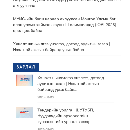
авч уулзлаа
МУИС-ийн багш нараар ахлуулсан Монгол Улсын баг
олон улсын хиймэл оюуны III олимпиадад (IOAI 2026)
оролцож байна
Хяналт шинжилгээ үнэлгээ, дотоод аудитын газар |
Нээлттэй ажлын байранд урьж байна
ЗАРЛАЛ
Хяналт шинжилгээ үнэлгээ, дотоод
аудитын газар | Нээлттэй ажлын
байранд урьж байна
2026-08-03
Тендерийн урилга | ШУТУБП,
Нүүдэлчдийн археологийн
хүрээлэнгийн урсгал засвар
2026-08-03