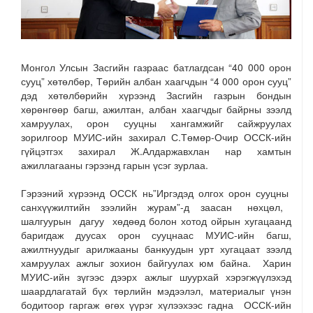
Монгол Улсын Засгийн газраас батлагдсан “40 000 орон
сууц” хөтөлбөр, Төрийн албан хаагчдын “4 000 орон сууц”
дэд хөтөлбөрийн хүрээнд Засгийн газрын бондын
хөрөнгөөр багш, ажилтан, албан хаагчдыг байрны зээлд
хамруулах, орон сууцны хангамжийг сайжруулах
зорилгоор МУИС-ийн захирал С.Төмөр-Очир ОССК-ийн
гүйцэтгэх захирал Ж.Алдаржавхлан нар хамтын
ажиллагааны гэрээнд гарын үсэг зурлаа.
Гэрээний хүрээнд ОССК нь”Иргэдэд олгох орон сууцны
санхүүжилтийн зээлийн журам”-д заасан нөхцөл,
шалгуурын дагуу хөдөөд болон хотод ойрын хугацаанд
баригдаж дуусах орон сууцнаас МУИС-ийн багш,
ажилтнуудыг арилжааны банкуудын урт хугацаат зээлд
хамруулах ажлыг зохион байгуулах юм байна. Харин
МУИС-ийн зүгээс дээрх ажлыг шуурхай хэрэгжүүлэхэд
шаардлагатай бүх төрлийн мэдээлэл, материалыг үнэн
бодитоор гаргаж өгөх үүрэг хүлээхээс гадна ОССК-ийн