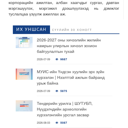
корпорацийн ажилтан, албан хаагчдыг сургах, давтан
мэргэшүүлэх, мэргэжил дээшлүүлэхэд нь дэмжлэг
туслалцаа үзүүлж ажиллах аж.
ИХ УНШСАН
СҮҮЛИЙН 30 ХОНОГТ
2026-2027 оны хичээлийн жилийн
намрын улирлын хичээл зохион
байгуулалтын тухай
2026-07-09
9687
МУИС-ийн Үндсэн хуулийн эрх зүйн
хүрээлэн | Нээлттэй ажлын байранд
урьж байна
2026-07-09
5875
Тендерийн урилга | ШУТУБП,
Нүүдэлчдийн археологийн
хүрээлэнгийн урсгал засвар
2026-08-03
5087