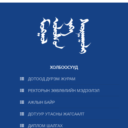
ХОЛБООСУУД
ДОТООД ДҮРЭМ ЖУРАМ
РЕКТОРЫН ЗӨВЛӨЛИЙН МЭДЭЭЛЭЛ
АЖЛЫН БАЙР
ДОТУУР УТАСНЫ ЖАГСААЛТ
ДИПЛОМ ШАЛГАХ