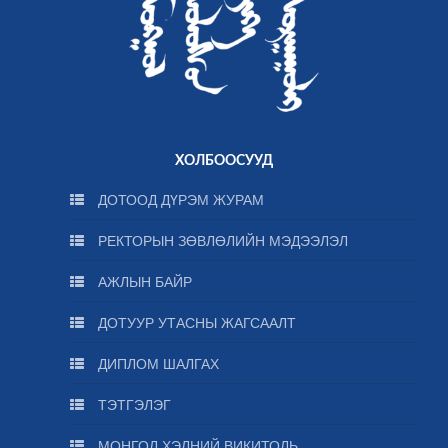
ХОЛБООСУУД
ДОТООД ДҮРЭМ ЖУРАМ
РЕКТОРЫН ЗӨВЛӨЛИЙН МЭДЭЭЛЭЛ
АЖЛЫН БАЙР
ДОТУУР УТАСНЫ ЖАГСААЛТ
ДИПЛОМ ШАЛГАХ
ТЭТГЭЛЭГ
МОНГОЛ ХЭЛНИЙ ВИКИТОЛЬ