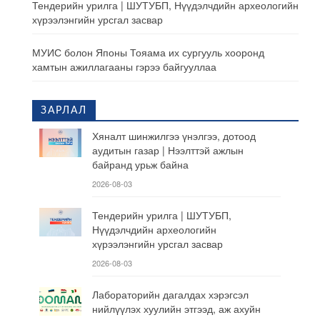
Тендерийн урилга | ШУТУБП, Нүүдэлчдийн археологийн
хүрээлэнгийн урсгал засвар
МУИС болон Японы Тояама их сургууль хооронд
хамтын ажиллагааны гэрээ байгууллаа
ЗАРЛАЛ
Хяналт шинжилгээ үнэлгээ, дотоод
аудитын газар | Нээлттэй ажлын
байранд урьж байна
2026-08-03
Тендерийн урилга | ШУТУБП,
Нүүдэлчдийн археологийн
хүрээлэнгийн урсгал засвар
2026-08-03
Лабораторийн дагалдах хэрэгсэл
нийлүүлэх хуулийн этгээд, аж ахуйн