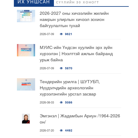
ИХ УНШСАН
СҮҮЛИЙН 30 ХОНОГТ
2026-2027 оны хичээлийн жилийн
намрын улирлын хичээл зохион
байгуулалтын тухай
2026-07-09
9621
МУИС-ийн Үндсэн хуулийн эрх зүйн
хүрээлэн | Нээлттэй ажлын байранд
урьж байна
2026-07-09
5870
Тендерийн урилга | ШУТУБП,
Нүүдэлчдийн археологийн
хүрээлэнгийн урсгал засвар
2026-08-03
5086
Эмгэнэл | Жадамбын Ариун /1964-2026
он/
2026-07-20
4492