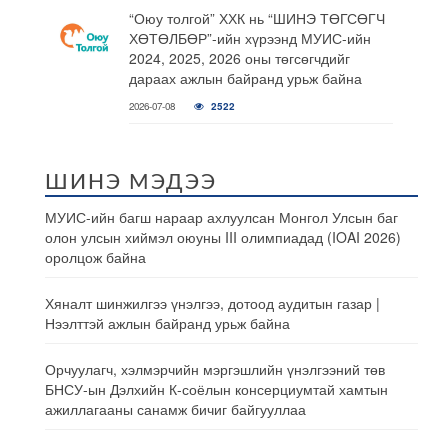
“Оюу толгой” ХХК нь “ШИНЭ ТӨГСӨГЧ
ХӨТӨЛБӨР”-ийн хүрээнд МУИС-ийн
2024, 2025, 2026 оны төгсөгчдийг
дараах ажлын байранд урьж байна
2026-07-08
2522
ШИНЭ МЭДЭЭ
МУИС-ийн багш нараар ахлуулсан Монгол Улсын баг
олон улсын хиймэл оюуны III олимпиадад (IOAI 2026)
оролцож байна
Хяналт шинжилгээ үнэлгээ, дотоод аудитын газар |
Нээлттэй ажлын байранд урьж байна
Орчуулагч, хэлмэрчийн мэргэшлийн үнэлгээний төв
БНСУ-ын Дэлхийн К-соёлын консерциумтай хамтын
ажиллагааны санамж бичиг байгууллаа