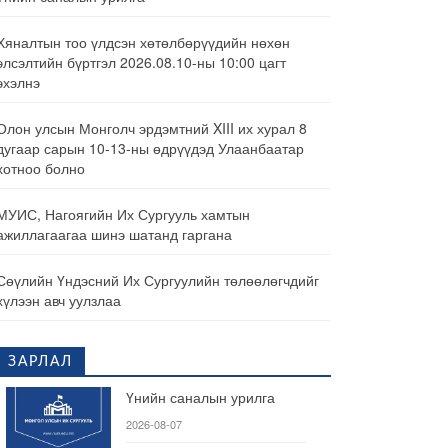
Хяналтын тоо үлдсэн хөтөлбөрүүдийн нөхөн
элсэлтийн бүртгэл 2026.08.10-ны 10:00 цагт
эхэлнэ
Олон улсын Монголч эрдэмтний XIII их хурал 8
дугаар сарын 10-13-ны өдрүүдэд Улаанбаатар
хотноо болно
МУИС, Нагоягийн Их Сургууль хамтын
ажиллагаагаа шинэ шатанд гаргана
Сөүлийн Үндэсний Их Сургуулийн төлөөлөгчдийг
хүлээн авч уулзлаа
ЗАРЛАЛ
Үнийн саналын урилга
2026-08-07