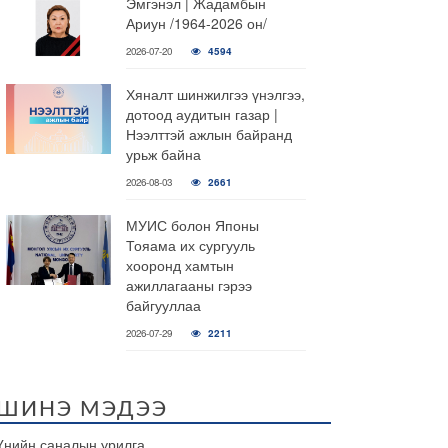
Эмгэнэл | Жадамбын
Ариун /1964-2026 он/
2026-07-20
4594
Хяналт шинжилгээ үнэлгээ,
дотоод аудитын газар |
Нээлттэй ажлын байранд
урьж байна
2026-08-03
2661
МУИС болон Японы
Тояама их сургууль
хооронд хамтын
ажиллагааны гэрээ
байгууллаа
2026-07-29
2211
ШИНЭ МЭДЭЭ
Үнийн саналын урилга