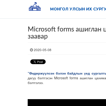
МОНГОЛ УЛСЫН ИХ СУРГ
Microsoft forms ашиглан
заавар
2020-05-08
“Өндөржүүлсэн бэлэн байдлын үед сургалт
дагуу бэлтгэсэн Microsoft forms ашиглан цахи
бэлтгэлээ.