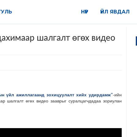
УУЛЬ
НҮҮР
ҮЙЛ ЯВДАЛ
 цахимаар шалгалт өгөх видео
ын үйл ажиллагаанд зохицуулалт хийх удирдамж”
-ийн
маар шалгалт өгөх видео зааврыг суралцагчдадаа зориулан