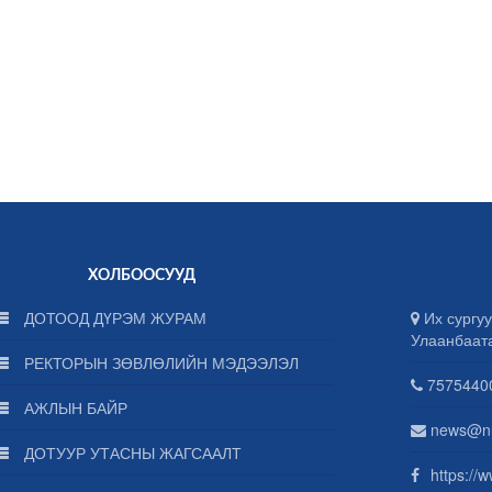
ХОЛБООСУУД
ДОТООД ДҮРЭМ ЖУРАМ
Их сургуу
Улаанбаат
РЕКТОРЫН ЗӨВЛӨЛИЙН МЭДЭЭЛЭЛ
75754400
АЖЛЫН БАЙР
news@n
ДОТУУР УТАСНЫ ЖАГСААЛТ
https://