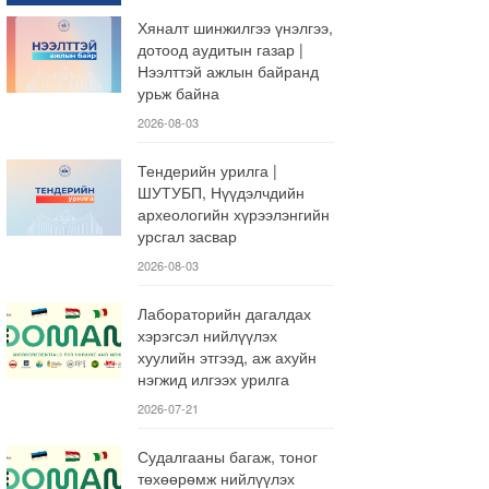
Хяналт шинжилгээ үнэлгээ,
дотоод аудитын газар |
Нээлттэй ажлын байранд
урьж байна
2026-08-03
Тендерийн урилга |
ШУТУБП, Нүүдэлчдийн
археологийн хүрээлэнгийн
урсгал засвар
2026-08-03
Лабораторийн дагалдах
хэрэгсэл нийлүүлэх
хуулийн этгээд, аж ахуйн
нэгжид илгээх урилга
2026-07-21
Судалгааны багаж, тоног
төхөөрөмж нийлүүлэх