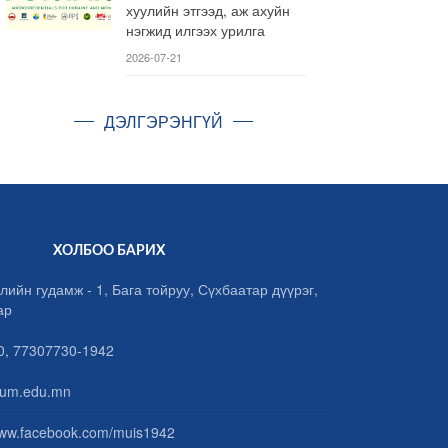
хуулийн этгээд, аж ахуйн
нэгжид илгээх урилга
2026-07-21
ДЭЛГЭРЭНГҮЙ
ХОЛБОО БАРИХ
лийн гудамж - 1, Бага тойруу, Сүхбаатар дүүрэг,
ар
, 77307730-1942
um.edu.mn
www.facebook.com/muis1942