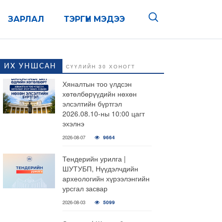
ЗАРЛАЛ
ТЭРГҮҮН МЭДЭЭ
ИХ УНШСАН
СҮҮЛИЙН 30 ХОНОГТ
Хяналтын тоо үлдсэн
хөтөлбөрүүдийн нөхөн
элсэлтийн бүртгэл
2026.08.10-ны 10:00 цагт
эхэлнэ
2026-08-07
9664
Тендерийн урилга |
ШУТУБП, Нүүдэлчдийн
археологийн хүрээлэнгийн
урсгал засвар
2026-08-03
5099