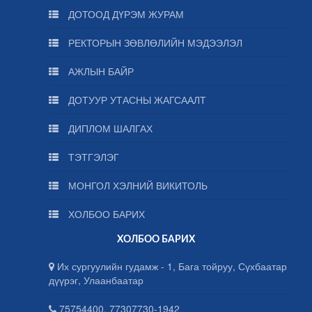
ДОТООД ДҮРЭМ ЖУРАМ
РЕКТОРЫН ЗӨВЛӨЛИЙН МЭДЭЭЛЭЛ
АЖЛЫН БАЙР
ДОТУУР УТАСНЫ ЖАГСААЛТ
ДИПЛОМ ШАЛГАХ
ТЭТГЭЛЭГ
МОНГОЛ ХЭЛНИЙ ВИКИТОЛЬ
ХОЛБОО БАРИХ
ХОЛБОО БАРИХ
Их сургуулийн гудамж - 1, Бага тойруу, Сүхбаатар
дүүрэг, Улаанбаатар
75754400, 77307730-1942