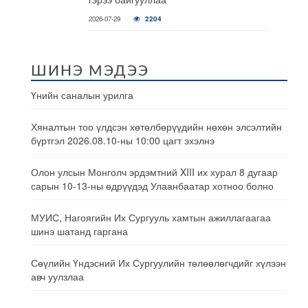
2026-07-29
2204
ШИНЭ МЭДЭЭ
Үнийн саналын урилга
Хяналтын тоо үлдсэн хөтөлбөрүүдийн нөхөн элсэлтийн
бүртгэл 2026.08.10-ны 10:00 цагт эхэлнэ
Олон улсын Монголч эрдэмтний XIII их хурал 8 дугаар
сарын 10-13-ны өдрүүдэд Улаанбаатар хотноо болно
МУИС, Нагоягийн Их Сургууль хамтын ажиллагаагаа
шинэ шатанд гаргана
Сөүлийн Үндэсний Их Сургуулийн төлөөлөгчдийг хүлээн
авч уулзлаа