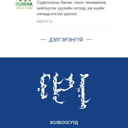
Судалгааны багаж, тоног төхөөрөмж
нийлүүлэх хуулийн этгээд, аж ахуйн
нэгжид илгээх урилга
2026-07-21
ДЭЛГЭРЭНГҮЙ
ХОЛБООСУУД