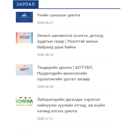
ЗАРЛАЛ
Үнийн саналын урилга
2026-08-07
Хяналт шинжилгээ үнэлгээ, дотоод
аудитын газар | Нээлттэй ажлын
байранд урьж байна
2026-08-03
Тендерийн урилга | ШУТУБП,
Нүүдэлчдийн археологийн
хүрээлэнгийн урсгал засвар
2026-08-03
Лабораторийн дагалдах хэрэгсэл
нийлүүлэх хуулийн этгээд, аж ахуйн
нэгжид илгээх урилга
2026-07-21