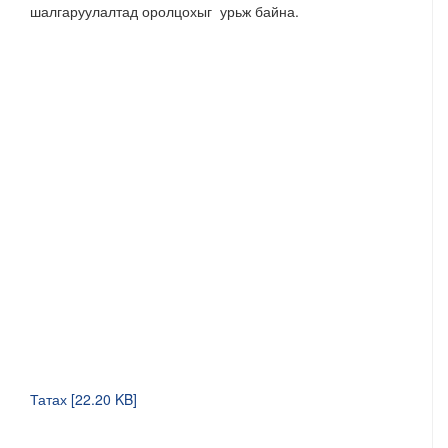
шалгаруулалтад оролцохыг урьж байна.
Татах [22.20 KB]