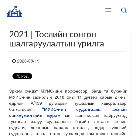
2021 | Төслийн сонгон
шалгаруулалтын урилга
2020-08-19
Эрхэм хүндэт МУИС-ийн профессор, багш та бүхнийг
МУИС-ийн захирлын 2018 оны 11 дүгээр сарын 27-ны
өдрийн А/439 дугаарын тушаалын хавсралтаар
батлагдсан
“МУИС-ийн судалгааны ажлын
санхүүжилтийн журам”
–ын шинэчилсэн найруулгад
тусгасан залуу судлаачдын багийн тэтгэлэг, зочин
судлаач, докторын дараах тэтгэлэг, өндөр түвшний
судалгааны төсөл, өртөг хуваалцах хамтарсан төслийн