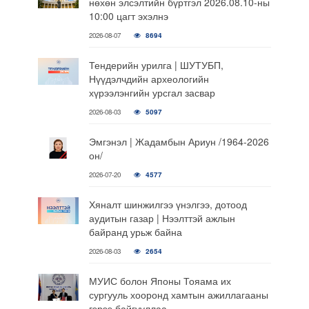
нөхөн элсэлтийн бүртгэл 2026.08.10-ны
10:00 цагт эхэлнэ
2026-08-07
8694
Тендерийн урилга | ШУТУБП,
Нүүдэлчдийн археологийн
хүрээлэнгийн урсгал засвар
2026-08-03
5097
Эмгэнэл | Жадамбын Ариун /1964-2026
он/
2026-07-20
4577
Хяналт шинжилгээ үнэлгээ, дотоод
аудитын газар | Нээлттэй ажлын
байранд урьж байна
2026-08-03
2654
МУИС болон Японы Тояама их
сургууль хооронд хамтын ажиллагааны
гэрээ байгууллаа