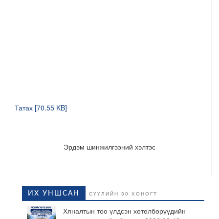
Татах [70.55 KB]
Эрдэм шинжилгээний хэлтэс
ИХ УНШСАН
СҮҮЛИЙН 30 ХОНОГТ
Хяналтын тоо үлдсэн хөтөлбөрүүдийн