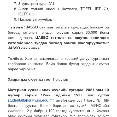
3 хувь цээж зураг 3*4
Англи хэлний онооны батламж, TOEFL IBT 79,
IELTS 6.5
Паспортын хуулбар
Тэтгэлэг
: JASSO сангийн тэтгэлэгт хамрагдах боломжтой
бөгөөд тэтгэлэгт тэнцсэн оюутан сарын 80,000 йены
стипенд авна. /
JASSO тэтгэлэг нь оюутан солилцоо
хөтөлбөрөөс тусдаа бөгөөд сонгон шалгаруулалтыг
JASSO сан хийнэ
/
Төлбөр
: Хамтын ажиллагааны гэрээий дагуу сургалтын
төлбөрөөс хөнгөлнө. Байр болон бусад зардлыг оюутан
өөрөө хариуцна.
Хамрагдах оюутны тоо
: 1 оюутан
Материал хүлээн авах сүүлийн хугацаа
:
2021 оны 10
дугаар сарын 12-ны өдрийн 15:00
цаг хүртэл
studentaffairs@num.edu.mn
имейл хаяг руу 1 багц PDF file
болгон явуулна. Бичиг баритын эх хувийг МУИС-ийн
хичээлийн 2-р байрны 109 тоотод хүлээлгэн өгнө. Хүлээн
авах сүүлийн хугацааг сунгахгүй тул тодруулах асуулт