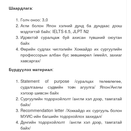
Шаардлага
:
Голч оноо: 3,0
Агли болон Япон хэлний дунд ба дундаас дээш
мэдлэгтэй байх: IELTS 6.5, JLPT N2
Идэвхтэй суралцаж буй ахисан түвшний оюутан
байх
Өөрийн судлах чиглэлийн Хоккайдо их сургуулийн
профессорын албан бус зөвшөөрөл /имейл, захиаг
хавсаргах/
Бүрдүүлэх материал
:
Statement of purpose /суралцах төлөвлөгөө,
судалгааны сэдвийн товч агуулга/ Япон/Англи
хэлээр шивсэн байх
Сургуулийн тодорхойлолт /англи хэл дээр, тамгатай
байх/
Recommendation letter /Хоккайдо их сургууль болон
МУИС-ийн багшийн тодорхойлох захидал/
Дүнгийн тодорхойлолт /англи хэл дээр, тамгатай
байх/