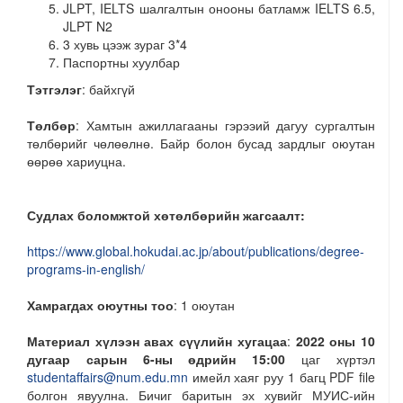
JLPT, IELTS шалгалтын онооны батламж IELTS 6.5,
JLPT N2
3 хувь цээж зураг 3*4
Паспортны хуулбар
Тэтгэлэг
: байхгүй
Төлбөр
: Хамтын ажиллагааны гэрээий дагуу сургалтын
төлбөрийг чөлөөлнө. Байр болон бусад зардлыг оюутан
өөрөө хариуцна.
Судлах боломжтой хөтөлбөрийн жагсаалт:
https://www.global.hokudai.ac.jp/about/publications/degree-
programs-in-english/
Хамрагдах оюутны тоо
: 1 оюутан
Материал хүлээн авах сүүлийн хугацаа
:
2022 оны 10
дугаар сарын 6-ны өдрийн 15:00
цаг хүртэл
studentaffairs@num.edu.mn
имейл хаяг руу 1 багц PDF file
болгон явуулна. Бичиг баритын эх хувийг МУИС-ийн