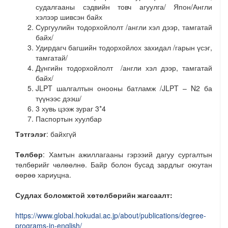
судалгааны сэдвийн товч агуулга/ Япон/Англи
хэлээр шивсэн байх
Сургуулийн тодорхойлолт /англи хэл дээр, тамгатай
байх/
Удирдагч багшийн тодорхойлох захидал /гарын үсэг,
тамгатай/
Дүнгийн тодорхойлолт /англи хэл дээр, тамгатай
байх/
JLPT шалгалтын онооны батламж /JLPT – N2 ба
түүнээс дээш/
3 хувь цээж зураг 3*4
Паспортын хуулбар
Тэтгэлэг
: байхгүй
Төлбөр
: Хамтын ажиллагааны гэрээий дагуу сургалтын
төлбөрийг чөлөөлнө. Байр болон бусад зардлыг оюутан
өөрөө хариуцна.
Судлах боломжтой хөтөлбөрийн жагсаалт:
https://www.global.hokudai.ac.jp/about/publications/degree-
programs-in-english/