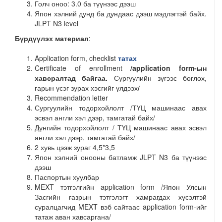
Голч оноо: 3.0 ба түүнээс дээш
Япон хэлний дунд ба дундаас дээш мэдлэгтэй байх.
JLPT N3 level
Бүрдүүлэх материал
:
Application form, checklist
татах
Certificate of enrollment
/application form-ын
хавсралтад байгаа.
Сургуулийн зүгээс бөглөх,
гарын үсэг зурах хэсгийг үлдээх
/
Recommendation letter
Сургуулийн тодорхойлолт /ТҮЦ машинаас авах
эсвэл англи хэл дээр, тамгатай байх/
Дүнгийн тодорхойлолт / ТҮЦ машинаас авах эсвэл
англи хэл дээр, тамгатай байх/
2 хувь цээж зураг 4,5*3,5
Япон хэлний онооны батламж JLPT N3 ба түүнээс
дээш
Паспортын хуулбар
MEXT тэтгэлгийн application form /Япон Улсын
Засгийн газрын тэтгэлэгт хамрагдах хүсэлтэй
суралцагчид MEXT вэб сайтаас application form-ийг
татаж аван хавсаргана/