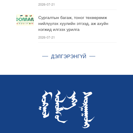
2026-07-21
Сургалтын багаж, тоног төхөөрөмж
нийлүүлэх хуулийн этгээд, аж ахуйн
нэгжид илгээх урилга
2026-07-21
ДЭЛГЭРЭНГҮЙ