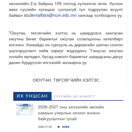
хичээлийн 2-р байрны 109 тоотод хүлээлгэн өгнө. Хүлээн
авах сүүлийн хугацааг сунгахгүй тул тодруулах асуулт
байвал
studentaffairs@num.edu.mn
хаягаар холбогдоно уу.
*Оюутан, төгсөгчийн хэлтэс нь шаардлага хангасан
оюутны бичиг баримтыг оюутан солилцооны хөтөлбөрт
илгээнэ. Хоккайдо их сургууль нь дараагийн шатны сонгон
шалгаруулалт хийж хариуг мэдэгдэнэ. Тэнцсэн оюутан
онлайн өргөдөл, бусад нэмэлт баримтыг шаардсаны дагуу
дахин бүрдүүлэн илгээхийг анхаарна уу.
ОЮУТАН, ТӨГСӨГЧИЙН ХЭЛТЭС
ИХ УНШСАН
СҮҮЛИЙН 30 ХОНОГТ
2026-2027 оны хичээлийн жилийн
намрын улирлын хичээл зохион
байгуулалтын тухай
2026-07-09
9469