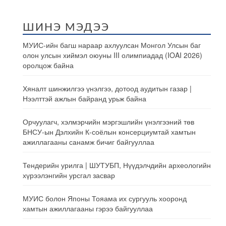
ШИНЭ МЭДЭЭ
МУИС-ийн багш нараар ахлуулсан Монгол Улсын баг
олон улсын хиймэл оюуны III олимпиадад (IOAI 2026)
оролцож байна
Хяналт шинжилгээ үнэлгээ, дотоод аудитын газар |
Нээлттэй ажлын байранд урьж байна
Орчуулагч, хэлмэрчийн мэргэшлийн үнэлгээний төв
БНСУ-ын Дэлхийн К-соёлын консерциумтай хамтын
ажиллагааны санамж бичиг байгууллаа
Тендерийн урилга | ШУТУБП, Нүүдэлчдийн археологийн
хүрээлэнгийн урсгал засвар
МУИС болон Японы Тояама их сургууль хооронд
хамтын ажиллагааны гэрээ байгууллаа