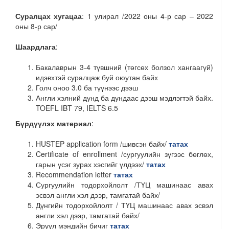
Суралцах хугацаа
: 1 улирал /2022 оны 4-р сар – 2022
оны 8-р сар/
Шаардлага
:
Бакалаврын 3-4 түвшний (төгсөх болзол хангаагүй)
идэвхтэй суралцаж буй оюутан байх
Голч оноо 3.0 ба түүнээс дээш
Англи хэлний дунд ба дундаас дээш мэдлэгтэй байх.
TOEFL IBT 79, IELTS 6.5
Бүрдүүлэх материал
:
HUSTEP application form /шивсэн байх/
татах
Certificate of enrollment /сургуулийн зүгээс бөглөх,
гарын үсэг зурах хэсгийг үлдээх/
татах
Recommendation letter
татах
Сургуулийн тодорхойлолт /ТҮЦ машинаас авах
эсвэл англи хэл дээр, тамгатай байх/
Дүнгийн тодорхойлолт / ТҮЦ машинаас авах эсвэл
англи хэл дээр, тамгатай байх/
Эрүүл мэндийн бичиг
татах