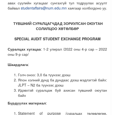
авах сүүлийн хугацааг сунгахгүй тул тодруулах асуулт
байвал
studentaffairs@num.edu.mn
хаягаар холбогдоно уу.
ТҮВШНИЙ СУРАЛЦАГЧДАД ЗОРИУЛСАН ОЮУТАН
СОЛИЛЦОО ХӨТӨЛБӨР
SPECIAL AUDIT STUDENT EXCHANGE PROGRAM
Суралцах хугацаа
: 1-2 улирал /2022 оны 4-р сар – 2022
оны 9-р сар/
Шаардлага
:
Голч оноо: 3,0 ба түүнээс дээш
Япон хэлний дунд ба дундаас дээш мэдлэгтэй байх:
JLPT – N2 ба түүнээс дээш
Идэвхтэй суралцаж буй ахисан түвшний оюутан
байх
Бүрдүүлэх материал
:
Statement of purpose /суралцах төлөвлөгөө,