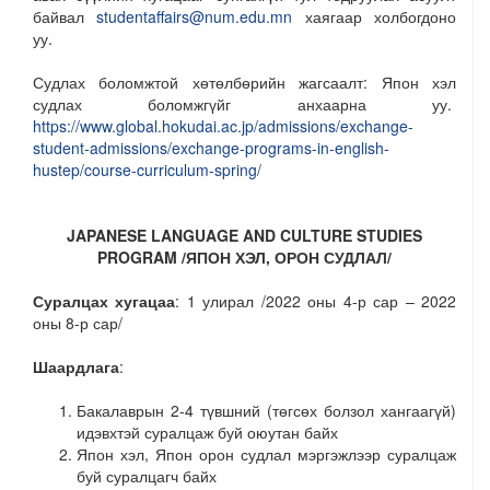
байвал
studentaffairs@num.edu.mn
хаягаар холбогдоно
уу.
Судлах боломжтой хөтөлбөрийн жагсаалт: Япон хэл
судлах боломжгүйг анхаарна уу.
https://www.global.hokudai.ac.jp/admissions/exchange-
student-admissions/exchange-programs-in-english-
hustep/course-curriculum-spring/
JAPANESE LANGUAGE AND CULTURE STUDIES
PROGRAM /ЯПОН ХЭЛ, ОРОН СУДЛАЛ/
Суралцах хугацаа
: 1 улирал /2022 оны 4-р сар – 2022
оны 8-р сар/
Шаардлага
:
Бакалаврын 2-4 түвшний (төгсөх болзол хангаагүй)
идэвхтэй суралцаж буй оюутан байх
Япон хэл, Япон орон судлал мэргэжлээр суралцаж
буй суралцагч байх