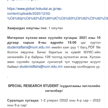
https://www.global.hokudai.ac.jp/wp-
content/uploads/2020/12/02-
%C6%92p%C6%92%E2%80%9C%C6%92t%C6%92%C5%92%C6%
Хамрагдах оюутны тоо
: 1 оюутан
Материал хүлээн авах сүүлийн хугацаа
:
2021 оны 10
дугаар сарын 6-ны өдрийн 15:00
цаг хүртэл
studentaffairs@num.edu.mn
имейл хаяг руу 1 багц PDF file
болгон явуулна. Бичиг баритын эх хувийг МУИС-ийн
хичээлийн 2-р байрны 109 тоотод хүлээлгэн өгнө. Хүлээн
авах сүүлийн хугацааг сунгахгүй тул тодруулах асуулт
байвал
studentaffairs@num.edu.mn
хаягаар холбогдоно уу.
.
SPECIAL RESEARCH STUDENT /судалгааны чиглэлийн
хөтөлбөр/
Суралцах хугацаа
: 1-2 улирал /2022 оны 4-р сар – 2022
оны 9-р сар/