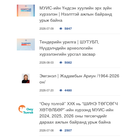
МУИС-ийн Үндсэн хуулийн эрх зүйн
хүрээлэн | Нээлттэй ажлын байранд
урьж байна
2026-07-09
5847
Тендерийн урилга | ШУТУБП,
Нүүдэлчдийн археологийн
хүрээлэнгийн урсгал засвар
2026-08-03
5082
Эмгэнэл | Жадамбын Ариун /1964-2026
он/
2026-07-20
4480
“Оюу толгой” ХХК нь “ШИНЭ ТӨГСӨГЧ
ХӨТӨЛБӨР”-ийн хүрээнд МУИС-ийн
2024, 2025, 2026 оны төгсөгчдийг
дараах ажлын байранд урьж байна
2026-07-08
2507