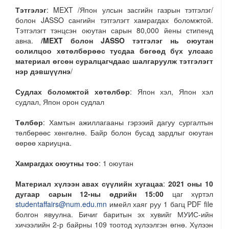
Тэтгэлэг
: MEXT /Япон улсын засгийн газрын тэтгэлэг/
болон JASSO сангийн тэтгэлэгт хамрагдах боломжтой.
Тэтгэлэгт тэнцсэн оюутан сарын 80,000 йены стипенд
авна.
/MEXT болон JASSO тэтгэлэг нь оюутан
солилцоо хөтөлбөрөөс тусдаа бөгөөд бүх улсаас
материал өгсөн суралцагчдаас шалгаруулж тэтгэлэгт
нэр дэвшүүлнэ
/
Судлах боломжтой хөтөлбөр
: Япон хэл, Япон хэл
судлал, Япон орон судлал
Төлбөр
: Хамтын ажиллагааны гэрээий дагуу сургалтын
төлбөрөөс хөнгөлнө. Байр болон бусад зардлыг оюутан
өөрөө хариуцна.
Хамрагдах оюутны тоо
: 1 оюутан
Материал хүлээн авах сүүлийн хугацаа
:
2021 оны 10
дугаар сарын 12-ны өдрийн 15:00
цаг хүртэл
studentaffairs@num.edu.mn
имейл хаяг руу 1 багц PDF file
болгон явуулна. Бичиг баритын эх хувийг МУИС-ийн
хичээлийн 2-р байрны 109 тоотод хүлээлгэн өгнө. Хүлээн