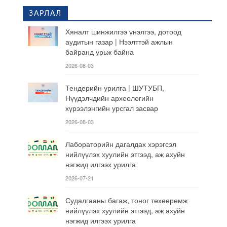
ЗАРЛАЛ
Хяналт шинжилгээ үнэлгээ, дотоод
аудитын газар | Нээлттэй ажлын
байранд урьж байна
2026-08-03
Тендерийн урилга | ШУТУБП,
Нүүдэлчдийн археологийн
хүрээлэнгийн урсгал засвар
2026-08-03
Лабораторийн дагалдах хэрэгсэл
нийлүүлэх хуулийн этгээд, аж ахуйн
нэгжид илгээх урилга
2026-07-21
Судалгааны багаж, тоног төхөөрөмж
нийлүүлэх хуулийн этгээд, аж ахуйн
нэгжид илгээх урилга