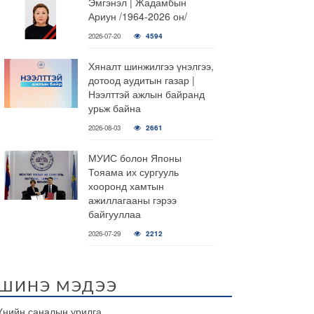
Эмгэнэл | Жадамбын
Ариун /1964-2026 он/
2026-07-20
4594
Хяналт шинжилгээ үнэлгээ,
дотоод аудитын газар |
Нээлттэй ажлын байранд
урьж байна
2026-08-03
2661
МУИС болон Японы
Тояама их сургууль
хооронд хамтын
ажиллагааны гэрээ
байгууллаа
2026-07-29
2212
ШИНЭ МЭДЭЭ
Үнийн саналын урилга