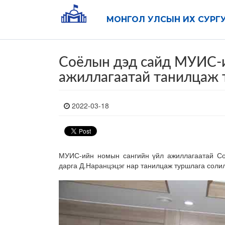
МОНГОЛ УЛСЫН ИХ СУРГ
Соёлын дэд сайд МУИС-и
ажиллагаатай танилцаж 
2022-03-18
МУИС-ийн номын сангийн үйл ажиллагаатай Со
дарга Д.Наранцэцэг нар танилцаж туршлага соли