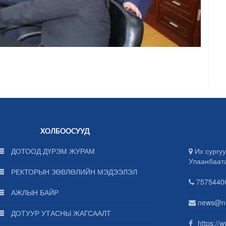
ХОЛБООСУУД
ДОТООД ДҮРЭМ ЖУРАМ
Их сургуу
Улаанбаат
РЕКТОРЫН ЗӨВЛӨЛИЙН МЭДЭЭЛЭЛ
75754400
АЖЛЫН БАЙР
news@n
ДОТУУР УТАСНЫ ЖАГСААЛТ
https://