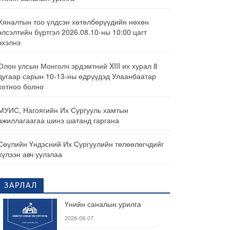
Хяналтын тоо үлдсэн хөтөлбөрүүдийн нөхөн
элсэлтийн бүртгэл 2026.08.10-ны 10:00 цагт
эхэлнэ
Олон улсын Монголч эрдэмтний XIII их хурал 8
дугаар сарын 10-13-ны өдрүүдэд Улаанбаатар
хотноо болно
МУИС, Нагоягийн Их Сургууль хамтын
ажиллагаагаа шинэ шатанд гаргана
Сөүлийн Үндэсний Их Сургуулийн төлөөлөгчдийг
хүлээн авч уулзлаа
ЗАРЛАЛ
Үнийн саналын урилга
2026-08-07