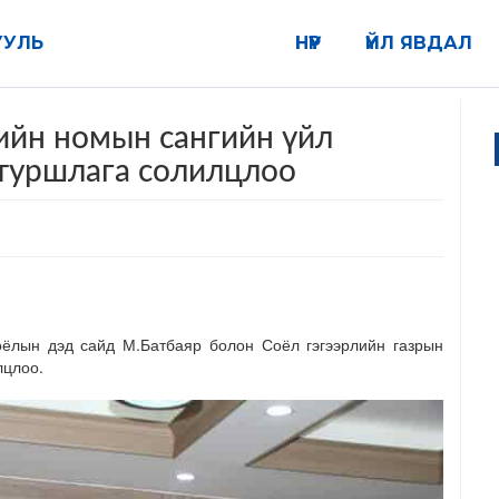
УУЛЬ
НҮҮР
ҮЙЛ ЯВДАЛ
йн номын сангийн үйл
туршлага солилцлоо
ёлын дэд сайд М.Батбаяр болон Соёл гэгээрлийн газрын
лцлоо.