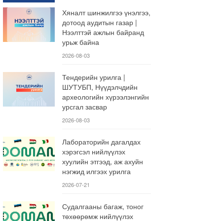
Хяналт шинжилгээ үнэлгээ,
дотоод аудитын газар |
Нээлттэй ажлын байранд
урьж байна
2026-08-03
Тендерийн урилга |
ШУТУБП, Нүүдэлчдийн
археологийн хүрээлэнгийн
урсгал засвар
2026-08-03
Лабораторийн дагалдах
хэрэгсэл нийлүүлэх
хуулийн этгээд, аж ахуйн
нэгжид илгээх урилга
2026-07-21
Судалгааны багаж, тоног
төхөөрөмж нийлүүлэх