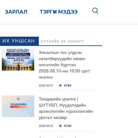
ЗАРЛАЛ
ТЭРГҮҮН МЭДЭЭ
ИХ УНШСАН
СҮҮЛИЙН 30 ХОНОГТ
Хяналтын тоо үлдсэн
хөтөлбөрүүдийн нөхөн
элсэлтийн бүртгэл
2026.08.10-ны 10:00 цагт
эхэлнэ
2026-08-07
9793
Тендерийн урилга |
ШУТУБП, Нүүдэлчдийн
археологийн хүрээлэнгийн
урсгал засвар
2026-08-03
5100