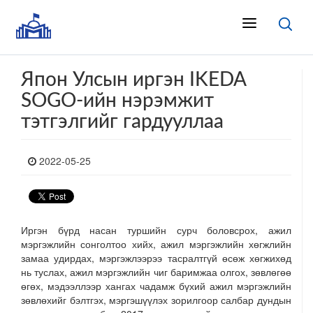
Япон Улсын иргэн IKEDA
SOGO-ийн нэрэмжит
тэтгэлгийг гардууллаа
2022-05-25
Иргэн бүрд насан туршийн сурч боловсрох, ажил
мэргэжлийн сонголтоо хийх, ажил мэргэжлийн хөгжлийн
замаа удирдах, мэргэжлээрээ тасралтгүй өсөж хөгжихөд
нь туслах, ажил мэргэжлийн чиг баримжаа олгох, зөвлөгөө
өгөх, мэдээллээр хангах чадамж бүхий ажил мэргэжлийн
зөвлөхийг бэлтгэх, мэргэшүүлэх зорилгоор салбар дундын