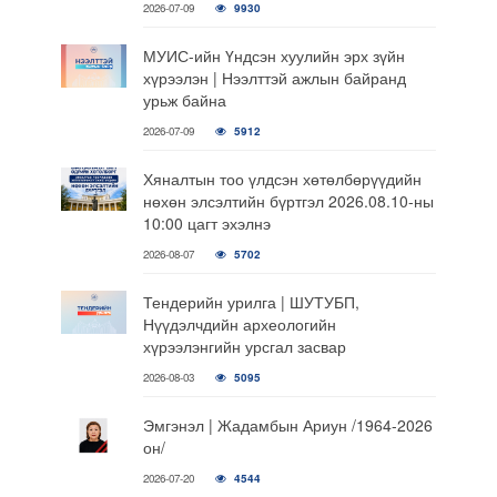
2026-07-09
9930
МУИС-ийн Үндсэн хуулийн эрх зүйн
хүрээлэн | Нээлттэй ажлын байранд
урьж байна
2026-07-09
5912
Хяналтын тоо үлдсэн хөтөлбөрүүдийн
нөхөн элсэлтийн бүртгэл 2026.08.10-ны
10:00 цагт эхэлнэ
2026-08-07
5702
Тендерийн урилга | ШУТУБП,
Нүүдэлчдийн археологийн
хүрээлэнгийн урсгал засвар
2026-08-03
5095
Эмгэнэл | Жадамбын Ариун /1964-2026
он/
2026-07-20
4544