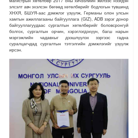
магистрын хөтөлбөр 2017 оны хичээлийн жилээс нээгдэн
элсэлт авч эхэлсэн бөгөөд хөтөлбөрийг бодлогын түвшинд
ХНХЯ, БШУЯ-аас дэмжлэг үзүүлж, Германы олон улсын
хамтын ажиллагааны байгууллага (GIZ), ADB зэрэг донор
байгууллагуудаас сургалтын хөтөлбөрийг боловсронгуй
болгох, сургалтын орчин, хэрэглэгдэхүүн, багш нарын
мэргэжлийн чадавхыг дээшлүүлэх зэргээс гадна
суралцагчдад сургалтын тэтгэлгийн дэмжлэгийг үзүүлж
ирсэн.