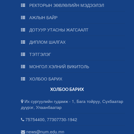
РЕКТОРЫН ЗӨВЛӨЛИЙН МЭДЭЭЛЭЛ
АЖЛЫН БАЙР
ДОТУУР УТАСНЫ ЖАГСААЛТ
ДИПЛОМ ШАЛГАХ
ТЭТГЭЛЭГ
МОНГОЛ ХЭЛНИЙ ВИКИТОЛЬ
ХОЛБОО БАРИХ
ХОЛБОО БАРИХ
Их сургуулийн гудамж - 1, Бага тойруу, Сүхбаатар
дүүрэг, Улаанбаатар
75754400, 77307730-1942
news@num.edu.mn