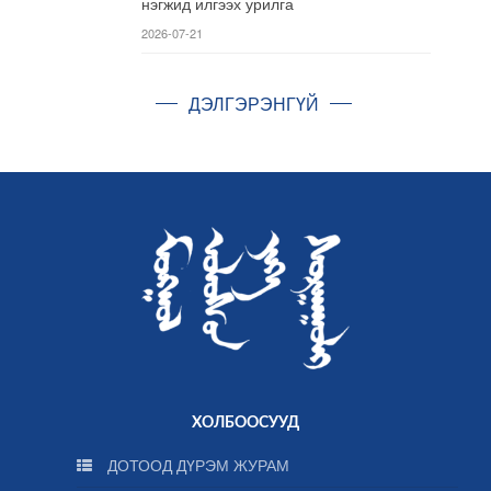
нэгжид илгээх урилга
2026-07-21
ДЭЛГЭРЭНГҮЙ
ХОЛБООСУУД
ДОТООД ДҮРЭМ ЖУРАМ