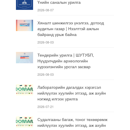
Үнийн саналын урилга
2026-08-07
Хяналт шинжилгээ үнэлгээ, дотоод
аудитын газар | Нээлттэй ажлын
байранд урьж байна
2026-08-03
Тендерийн урилга | ШУТУБП,
Нүүдэлчдийн археологийн
хүрээлэнгийн урсгал засвар
2026-08-03
Лабораторийн дагалдах хэрэгсэл
нийлүүлэх хуулийн этгээд, аж ахуйн
нэгжид илгээх урилга
2026-07-21
Судалгааны багаж, тоног төхөөрөмж
нийлүүлэх хуулийн этгээд, аж ахуйн