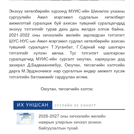
Энэхүү хөтөлбөрийн хүрээнд МУИС-ийн Шинжлэх ухааны
сургуулийн Ажил мэргэжил судлалын хөтөлбөрт
амжиллтай суралцаж буй ахисан түвшний суралцагчдад
энэхүү тэтгэлгийг гурав дахь дахь жилдээ олгож байна.
2021-2022 оны хичээлийн жилийн зарлагдсан тэтгэлэгт
ШУС-НУС-ын Ажил мэргэжил судлал хөтөлбөрийн ахисан
түвшний суралцагч Т.Ууганбат, Г.Сарнай нар шалгарч
тэтгэлгийг хүлээн авлаа. Тус тэтгэлэгт шалгарсан
суралцагчид МУИС-ийн сургалт оюутан, хариуцсан дэд
захирал Д.Бадмаанямбуу, Оюутан, төгсөгчийн хэлтсийн
дарга М.Эрдэнэчимэг нар сургалтын өндөр амжилт хүсэж
тэтгэлгийн батламжийг гардуулан өглөө.
Оюутан, төгсөгчийн хэлтэс
ИХ УНШСАН
СҮҮЛИЙН 30 ХОНОГТ
2026-2027 оны хичээлийн жилийн
намрын улирлын хичээл зохион
байгуулалтын тухай