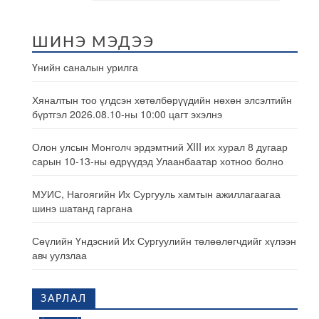
ШИНЭ МЭДЭЭ
Үнийн саналын урилга
Хяналтын тоо үлдсэн хөтөлбөрүүдийн нөхөн элсэлтийн
бүртгэл 2026.08.10-ны 10:00 цагт эхэлнэ
Олон улсын Монголч эрдэмтний XIII их хурал 8 дугаар
сарын 10-13-ны өдрүүдэд Улаанбаатар хотноо болно
МУИС, Нагоягийн Их Сургууль хамтын ажиллагаагаа
шинэ шатанд гаргана
Сөүлийн Үндэсний Их Сургуулийн төлөөлөгчдийг хүлээн
авч уулзлаа
ЗАРЛАЛ