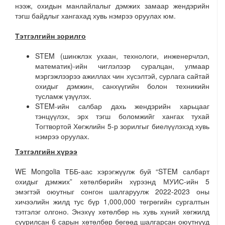
нээж, охидын манлайлалыг дэмжих замаар жендэрийн
тэгш байдлыг хангахад хувь нэмрээ оруулах юм.
Тэтгэл
гийн з
орилго
STEM (шинжлэх ухаан, технологи, инженерчлэл,
математик)-ийн чиглэлээр суралцан, улмаар
мэргэжлээрээ ажиллах чин хүсэлтэй, сурлага сайтай
охидыг дэмжин, санхүүгийн болон техникийн
тусламж үзүүлэх.
STEM-ийн салбар дахь жендэрийн харьцааг
тэнцүүлэх, эрх тэгш боломжийг хангах тухай
Тогтвортой Хөгжлийн 5-р зорилгыг биелүүлэхэд хувь
нэмрээ оруулах.
Тэтгэлгийн хүрээ
WE Mongolia ТББ-аас хэрэгжүүлж буй “STEM салбарт
охидыг дэмжих” хөтөлбөрийн хүрээнд МУИС-ийн 5
эмэгтэй оюутныг сонгон шалгаруулж 2022-2023 оны
хичээлийн жилд тус бүр 1,000,000 төгрөгийн сургалтын
тэтгэлэг олгоно. Энэхүү хөтөлбөр нь хувь хүний хөгжилд
суурилсан 6 сарын хөтөлбөр бөгөөд шалгарсан оюутнууд