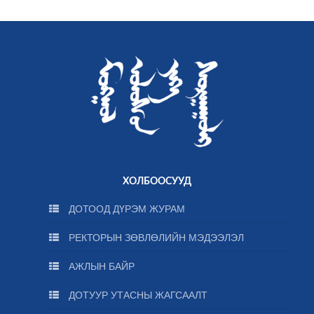
ХОЛБООСУУД
ДОТООД ДҮРЭМ ЖУРАМ
РЕКТОРЫН ЗӨВЛӨЛИЙН МЭДЭЭЛЭЛ
АЖЛЫН БАЙР
ДОТУУР УТАСНЫ ЖАГСААЛТ