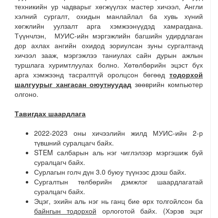
техникийн ур чадварыг хөгжүүлэх мастер хичээл, Англи
хэлний сургалт, охидын манлайлал ба хувь хүний
хөгжлийн уулзалт арга хэмжээнүүдэд хамрагдана.
Түүнчлэн, МУИС-ийн мэргэжлийн багшийн удирдлаган
дор ахлах ангийн охидод зориулсан зуны сургалтанд
хичээл зааж, мэргэжлээ таниулах сайн дурын ажлын
туршлага хуримтлуулах болно. Хөтөлбөрийн эцэст бүх
арга хэмжээнд тасралтгүй оролцсон бөгөөд
тодорхой
шалгуурыг хангасан оюутнуудад
зөөврийн компьютер
олгоно.
Тавигдах шаардлага
2022-2023 оны хичээлийн жилд МУИС-ийн 2-р
түвшний суралцагч байх.
STEM салбарын аль нэг чиглэлээр мэргэшиж буй
суралцагч байх.
Сурлагын голч дүн 3.0 буюу түүнээс дээш байх.
Сургалтын төлбөрийн дэмжлэг шаардлагатай
суралцагч байх.
Эцэг, эхийн аль нэг нь ганц бие өрх толгойлсон ба
байнгын тодорхой
орлоготой байх. (Хэрэв эцэг