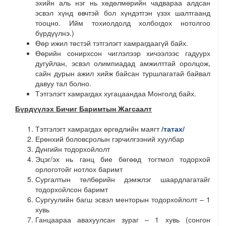
эхийн аль нэг нь хөдөлмөрийн чадвараа алдсан
эсвэл хүнд өвчтэй бол хүндэтгэн үзэх шалтгаанд
тооцно. Ийм тохиолдолд холбогдох нотолгоо
бүрдүүлнэ.)
Өөр ижил төстэй тэтгэлэгт хамрагдаагүй байх.
Өөрийн сонирхсон чиглэлээр хичээлээс гадуурх
дугуйлан, эсвэл олимпиадад амжилттай оролцож,
сайн дурын ажил хийж байсан туршлагатай байвал
давуу тал болно.
Тэтгэлэгт хамрагдах хугацаандаа Монголд байх.
Бүрдүүлэх Бичиг Баримтын Жагсаалт
Тэтгэлэгт хамрагдах өргөдлийн маягт
/татах/
Ерөнхий боловсролын гэрчилгээний хуулбар
Дүнгийн тодорхойлолт
Эцэг/эх нь ганц бие бөгөөд тогтмол тодорхой
орлоготойг нотлох баримт
Сургалтын төлбөрийн дэмжлэг шаардлагатайг
тодорхойлсон баримт
Сургуулийн багш эсвэл менторын тодорхойлолт – 1
хувь
Ганцаараа авахуулсан зураг – 1 хувь (сонгон