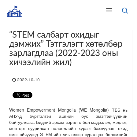
“STEM салбарт охидыг
дэмжих” Тэтгэлэгт хөтөлбөр
зарлагдлаа (2022-2023 оны
хичээлийн жил)
2022-10-10
Women Empowerment Mongolia (WE Mongolia) ТББ нь
АНУ-д бүртгэлтэй ашгийн бус эмэгтэйчүүдийн
байгууллага. Бидний эрхэм зорилго бол мэдээлэл, мэдлэг,
менторт суурилсан нөлөөллийн хүрээг бэхжүүлэн, охид
эмэгтэйчүүдэд STEM-ийн чиглэлээр суралцах боломжийг