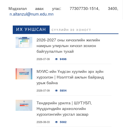
Мэдээлэл авах утас: 77307730-1514, 3400,
n.altanzul@num.edu.mn
ИХ УНШСАН
СҮҮЛИЙН 30 ХОНОГТ
2026-2027 оны хичээлийн жилийн
намрын улирлын хичээл зохион
байгуулалтын тухай
2026-07-09
9496
МУИС-ийн Үндсэн хуулийн эрх зүйн
хүрээлэн | Нээлттэй ажлын байранд
урьж байна
2026-07-09
5854
Тендерийн урилга | ШУТУБП,
Нүүдэлчдийн археологийн
хүрээлэнгийн урсгал засвар
2026-08-03
5082