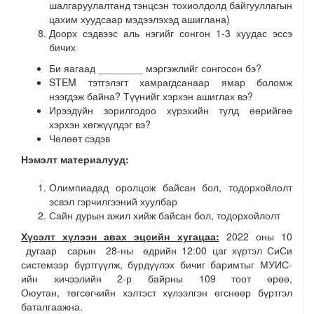
шалгаруулалтанд тэнцсэн тохиолдолд байгууллагын
цахим хуудсаар мэдээлэхэд ашиглана)
Доорх сэдвээс аль нэгийг сонгон 1-3 хуудас эссэ
бичих
Би яагаад ________ мэргэжлийг сонгосон бэ?
STEM тэтгэлэгт хамрагдсанаар ямар боломж
нээгдэж байна? Түүнийг хэрхэн ашиглах вэ?
Ирээдүйн зорилгодоо хүрэхийн тулд өөрийгөө
хэрхэн хөгжүүлдэг вэ?
Чөлөөт сэдэв
Нэмэлт материалууд:
Олимпиадад оролцож байсан бол, тодорхойлолт
эсвэл гэрчилгээний хуулбар
Сайн дурын ажил хийж байсан бол, тодорхойлолт
Хүсэлт хүлээн авах эцсийн хугацаа:
2022 оны 10
дугаар сарын 28-ны өдрийн 12:00 цаг хүртэл СиСи
системээр бүртгүүлж, бүрдүүлэх бичиг баримтыг МУИС-
ийн хичээлийн 2-р байрны 109 тоот өрөө,
Оюутан, төгсөгчийн хэлтэст хүлээлгэн өгснөөр бүртгэл
баталгаажна.