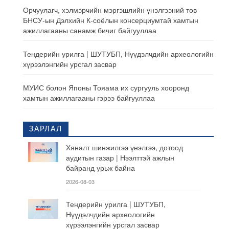
Орчуулагч, хэлмэрчийн мэргэшлийн үнэлгээний төв
БНСУ-ын Дэлхийн К-соёлын консерциумтай хамтын
ажиллагааны санамж бичиг байгууллаа
Тендерийн урилга | ШУТУБП, Нүүдэлчдийн археологийн
хүрээлэнгийн урсгал засвар
МУИС болон Японы Тояама их сургууль хооронд
хамтын ажиллагааны гэрээ байгууллаа
ЗАРЛАЛ
Хяналт шинжилгээ үнэлгээ, дотоод
аудитын газар | Нээлттэй ажлын
байранд урьж байна
2026-08-03
Тендерийн урилга | ШУТУБП,
Нүүдэлчдийн археологийн
хүрээлэнгийн урсгал засвар