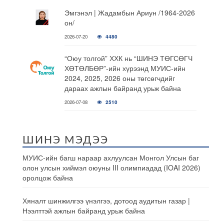
Эмгэнэл | Жадамбын Ариун /1964-2026
он/
2026-07-20
4480
“Оюу толгой” ХХК нь “ШИНЭ ТӨГСӨГЧ
ХӨТӨЛБӨР”-ийн хүрээнд МУИС-ийн
2024, 2025, 2026 оны төгсөгчдийг
дараах ажлын байранд урьж байна
2026-07-08
2510
ШИНЭ МЭДЭЭ
МУИС-ийн багш нараар ахлуулсан Монгол Улсын баг
олон улсын хиймэл оюуны III олимпиадад (IOAI 2026)
оролцож байна
Хяналт шинжилгээ үнэлгээ, дотоод аудитын газар |
Нээлттэй ажлын байранд урьж байна