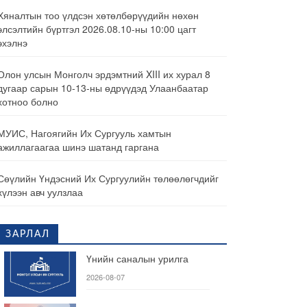
Хяналтын тоо үлдсэн хөтөлбөрүүдийн нөхөн
элсэлтийн бүртгэл 2026.08.10-ны 10:00 цагт
эхэлнэ
Олон улсын Монголч эрдэмтний XIII их хурал 8
дугаар сарын 10-13-ны өдрүүдэд Улаанбаатар
хотноо болно
МУИС, Нагоягийн Их Сургууль хамтын
ажиллагаагаа шинэ шатанд гаргана
Сөүлийн Үндэсний Их Сургуулийн төлөөлөгчдийг
хүлээн авч уулзлаа
ЗАРЛАЛ
Үнийн саналын урилга
2026-08-07