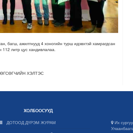
н, багш, ажилтнууд 4 хоногийн турш идэвхтэй хамрагдсан
н
112 литр
цус хандивлалаа.
ТӨГСӨГЧИЙН ХЭЛТЭС
ХОЛБООСУУД
ДОТООД ДҮРЭМ ЖУРАМ
Их сургуу
Улаанбаат