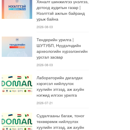
Хяналт шинжилгээ үнэлгээ,
дотоод аудитын газар |
Нээлттэй ажлын байранд
урьж байна
2026-08-03
Тендерийн урилга |
ШУТУБП, Нүүдэлчдийн
археологийн хүрээлэнгийн
урсгал засвар
2026-08-03
Лабораторийн дагалдах
хэрэгсэл нийлүүлэх
хуулийн этгээд, аж ахуйн
нэгжид илгээх урилга
2026-07-21
Судалгааны багаж, тоног
төхөөрөмж нийлүүлэх
хуулийн этгээд, аж ахуйн