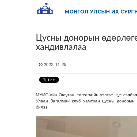
МОНГОЛ УЛСЫН ИХ СУРГ
Цусны донорын өдөрлөгө
хандивлалаа
2022-11-25
МУИС-ийн Оюутан, төгсөгчийн хэлтэс Цус сэлбэ
Улаан Загалмай клуб хамтран цусны донорын ө
билээ.