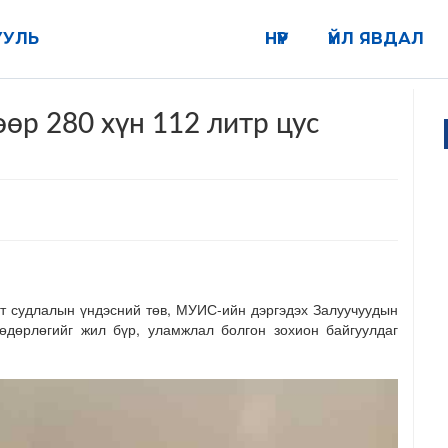
УУЛЬ
НҮҮР
ҮЙЛ ЯВДАЛ
өр 280 хүн 112 литр цус
лт судлалын үндэсний төв, МУИС-ийн дэргэдэх Залуучуудын
дөрлөгийг жил бүр, уламжлал болгон зохион байгуулдаг