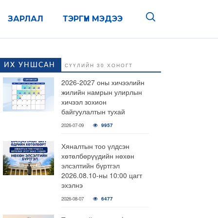
ЗАРЛАЛ
ТЭРГҮҮН МЭДЭЭ
ИХ УНШСАН
СҮҮЛИЙН 30 ХОНОГТ
2026-2027 оны хичээлийн
жилийн намрын улирлын
хичээл зохион
байгуулалтын тухай
2026-07-09
9957
Хяналтын тоо үлдсэн
хөтөлбөрүүдийн нөхөн
элсэлтийн бүртгэл
2026.08.10-ны 10:00 цагт
эхэлнэ
2026-08-07
6477