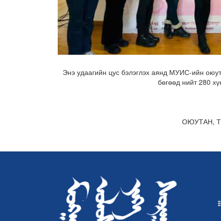
Энэ удаагийн цус бэлэглэх аянд
МУИС-ийн оюута
бөгөөд нийт 280
хү
ОЮУТАН, 