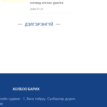
нэгжид илгээх урилга
2026-07-21
ДЭЛГЭРЭНГҮЙ
ХОЛБОО БАРИХ
лийн гудамж - 1, Бага тойруу, Сүхбаатар дүүрэг,
ар