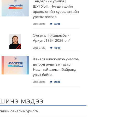
Тендерийн урилга |
ШУТУБП, Нүүдэлчдийн
археологийн хүрээлэнгийн
урсгал засвар
2026-08-03
5096
Эмгэнэл | Жадамбын
Ариун /1964-2026 он/
2026-07-20
4549
Хяналт шинжилгээ үнэлгээ,
дотоод аудитын газар |
Нээлттэй ажлын байранд
урьж байна
2026-08-03
2628
ШИНЭ МЭДЭЭ
Үнийн саналын урилга