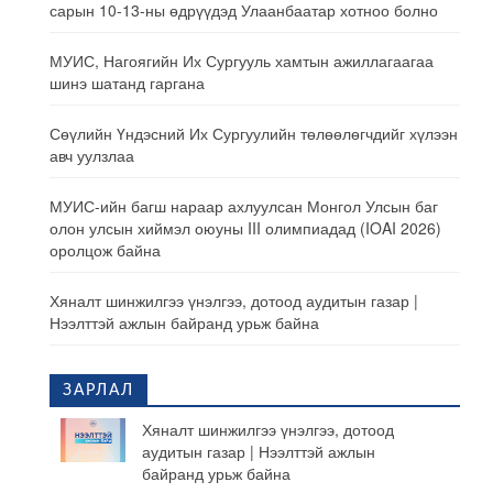
сарын 10-13-ны өдрүүдэд Улаанбаатар хотноо болно
МУИС, Нагоягийн Их Сургууль хамтын ажиллагаагаа
шинэ шатанд гаргана
Сөүлийн Үндэсний Их Сургуулийн төлөөлөгчдийг хүлээн
авч уулзлаа
МУИС-ийн багш нараар ахлуулсан Монгол Улсын баг
олон улсын хиймэл оюуны III олимпиадад (IOAI 2026)
оролцож байна
Хяналт шинжилгээ үнэлгээ, дотоод аудитын газар |
Нээлттэй ажлын байранд урьж байна
ЗАРЛАЛ
Хяналт шинжилгээ үнэлгээ, дотоод
аудитын газар | Нээлттэй ажлын
байранд урьж байна