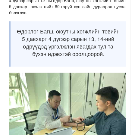
4 дүгээр сарын 12-ны өдөр Багш, оюутны хөгжлийн төвийн
5 давхарт эхэлж нийт 80 гаруй хүн сайн дураараа цусаа
бэлэглэв.
Өдөрлөг Багш, оюутны хөгжлийн төвийн
5 давхарт 4 дүгээр сарын 13, 14-ний
өдрүүдэд үргэлжлэн явагдах тул та
бүхэн идэвхтэй оролцоорой.