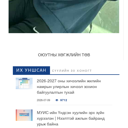
ОЮУТНЫ ХӨГЖЛИЙН ТӨВ
ИХ УНШСАН
СҮҮЛИЙН 30 ХОНОГТ
2026-2027 оны хичээлийн жилийн
намрын улирлын хичээл зохион
байгуулалтын тухай
2026-07-09
9712
МУИС-ийн Үндсэн хуулийн эрх зүйн
хүрээлэн | Нээлттэй ажлын байранд
урьж байна