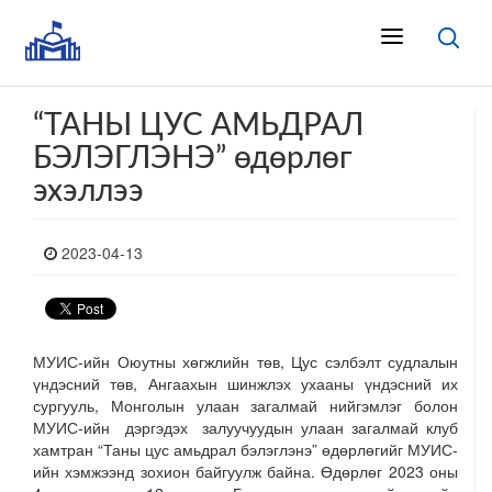
“ТАНЫ ЦУС АМЬДРАЛ
БЭЛЭГЛЭНЭ” өдөрлөг
эхэллээ
2023-04-13
МУИС-ийн Оюутны хөгжлийн төв, Цус сэлбэлт судлалын
үндэсний төв, Ангаахын шинжлэх ухааны үндэсний их
сургууль, Монголын улаан загалмай нийгэмлэг болон
МУИС-ийн дэргэдэх залуучуудын улаан загалмай клуб
хамтран “Таны цус амьдрал бэлэглэнэ” өдөрлөгийг МУИС-
ийн хэмжээнд зохион байгуулж байна. Өдөрлөг 2023 оны