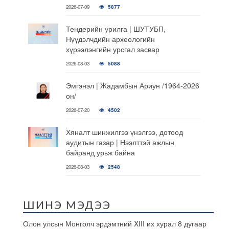
2026-07-09
5877
Тендерийн урилга | ШУТУБП,
Нүүдэлчдийн археологийн
хүрээлэнгийн урсгал засвар
2026-08-03
5088
Эмгэнэл | Жадамбын Ариун /1964-2026
он/
2026-07-20
4502
Хяналт шинжилгээ үнэлгээ, дотоод
аудитын газар | Нээлттэй ажлын
байранд урьж байна
2026-08-03
2548
ШИНЭ МЭДЭЭ
Олон улсын Монголч эрдэмтний XIII их хурал 8 дугаар