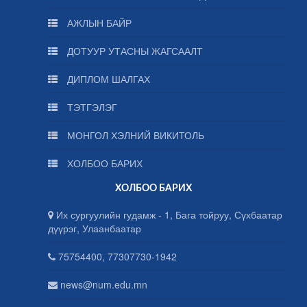
АЖЛЫН БАЙР
ДОТУУР УТАСНЫ ЖАГСААЛТ
ДИПЛОМ ШАЛГАХ
ТЭТГЭЛЭГ
МОНГОЛ ХЭЛНИЙ ВИКИТОЛЬ
ХОЛБОО БАРИХ
ХОЛБОО БАРИХ
Их сургуулийн гудамж - 1, Бага тойруу, Сүхбаатар
дүүрэг, Улаанбаатар
75754400, 77307730-1942
news@num.edu.mn