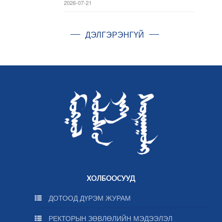
2026-07-21
ДЭЛГЭРЭНГҮЙ
ХОЛБООСУУД
ДОТООД ДҮРЭМ ЖУРАМ
РЕКТОРЫН ЗӨВЛӨЛИЙН МЭДЭЭЛЭЛ