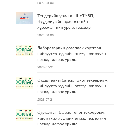
2026-08-03
Тендерийн урилга | ШУТУБП,
Нүүдэлчдийн археологийн
хүрээлэнгийн урсгал засвар
2026-08-03
Лабораторийн дагалдах хэрэгсэл
нийлүүлэх хуулийн этгээд, аж ахуйн
нэгжид илгээх урилга
2026-07-21
Судалгааны багаж, тоног төхөөрөмж
нийлүүлэх хуулийн этгээд, аж ахуйн
нэгжид илгээх урилга
2026-07-21
Сургалтын багаж, тоног төхөөрөмж
нийлүүлэх хуулийн этгээд, аж ахуйн
нэгжид илгээх урилга