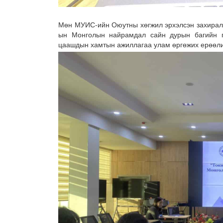
Мөн МУИС-ийн Оюутны хөгжил эрхэлсэн захирал 
ын Монголын найрамдал сайн дурын багийн ги
цаашдын хамтын ажиллагаа улам өргөжих ерөөли