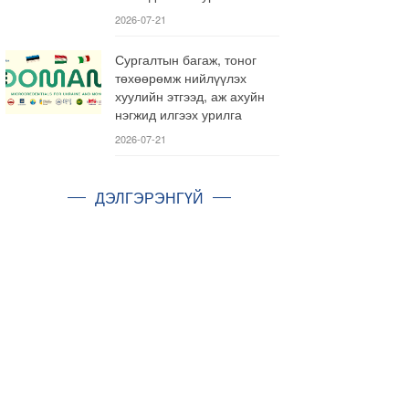
2026-07-21
Сургалтын багаж, тоног
төхөөрөмж нийлүүлэх
хуулийн этгээд, аж ахуйн
нэгжид илгээх урилга
2026-07-21
ДЭЛГЭРЭНГҮЙ