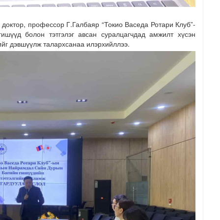
доктор, профессор Г.Галбаяр “Токио Васеда Ротари Клуб”-
шүүд болон тэтгэлэг авсан суралцагчдад амжилт хүсэн
йг дэвшүүлж талархсанаа илэрхийллээ.