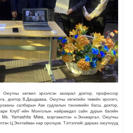
д Оюутны хөгжил эрхэлсэн захирал доктор, профессор
га, доктор В.Дашдаваа, Оюутны хөгжлийн төвийн эрхлэгч,
ухааны салбарын Ази судлалын тэнхимийн багш, доктор,
отари Клуб”-ийн Монголын найрамдал сайн дурын багийн
i, Ms. Yamashita Miwa, мэргэжилтэн н.Энхжаргал, Оюутны
илтэн Ц.Энхтайван нар оролцов. Тэтгэлгийг дараах оюутнууд