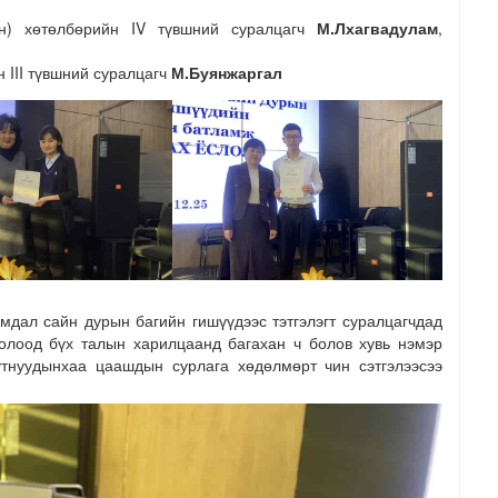
н) хөтөлбөрийн IV түвшний суралцагч
М.Лхагвадулам
,
 III түвшний суралцагч
М.Буянжаргал
мдал сайн дурын багийн гишүүдээс тэтгэлэгт суралцагчдад
олоод бүх талын харилцаанд багахан ч болов хувь нэмэр
утнуудынхаа цаашдын сурлага хөдөлмөрт чин сэтгэлээсээ