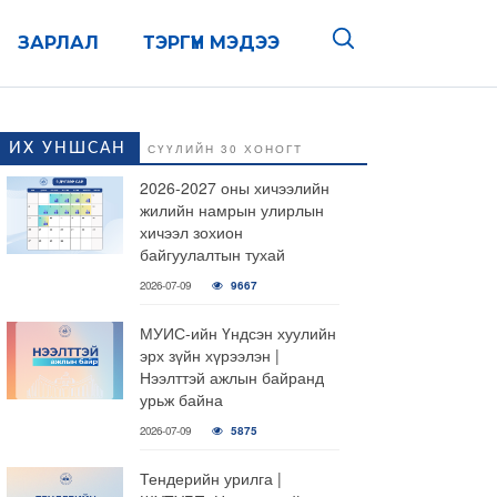
ЗАРЛАЛ
ТЭРГҮҮН МЭДЭЭ
ИХ УНШСАН
СҮҮЛИЙН 30 ХОНОГТ
2026-2027 оны хичээлийн
жилийн намрын улирлын
хичээл зохион
байгуулалтын тухай
2026-07-09
9667
МУИС-ийн Үндсэн хуулийн
эрх зүйн хүрээлэн |
Нээлттэй ажлын байранд
урьж байна
2026-07-09
5875
Тендерийн урилга |