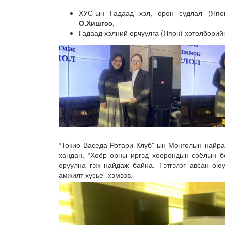
ХУС-ын Гадаад хэл, орон судлал (Япо
О.Хишгээ
,
Гадаад хэлний орчуулга (Япон) хөтөлбөрийн
“Токио Васеда Ротари Клуб”-ын Монголын найра
хандан, “Хоёр орны иргэд хоорондын соёлын б
оруулна гэж найдаж байна. Тэтгэлэг авсан ою
амжилт хүсье” хэмээв.