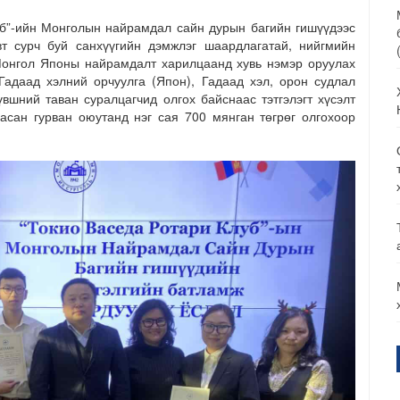
луб”-ийн Монголын найрамдал сайн дурын багийн гишүүдээс
т сурч буй санхүүгийн дэмжлэг шаардлагатай, нийгмийн
Монгол Японы найрамдалт харилцаанд хувь нэмэр оруулах
адаад хэлний орчуулга (Япон), Гадаад хэл, орон судлал
үвшний таван суралцагчид олгох байснаас тэтгэлэгт хүсэлт
асан гурван оюутанд нэг сая 700 мянган төгрөг олгохоор