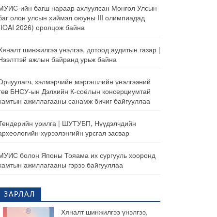
МУИС-ийн багш нараар ахлуулсан Монгол Улсын
баг олон улсын хиймэл оюуны III олимпиадад
(IOAI 2026) оролцож байна
Хяналт шинжилгээ үнэлгээ, дотоод аудитын газар |
Нээлттэй ажлын байранд урьж байна
Орчуулагч, хэлмэрчийн мэргэшлийн үнэлгээний
төв БНСУ-ын Дэлхийн К-соёлын консерциумтай
хамтын ажиллагааны санамж бичиг байгууллаа
Тендерийн урилга | ШУТУБП, Нүүдэлчдийн
археологийн хүрээлэнгийн урсгал засвар
МУИС болон Японы Тояама их сургууль хооронд
хамтын ажиллагааны гэрээ байгууллаа
ЗАРЛАЛ
Хяналт шинжилгээ үнэлгээ,