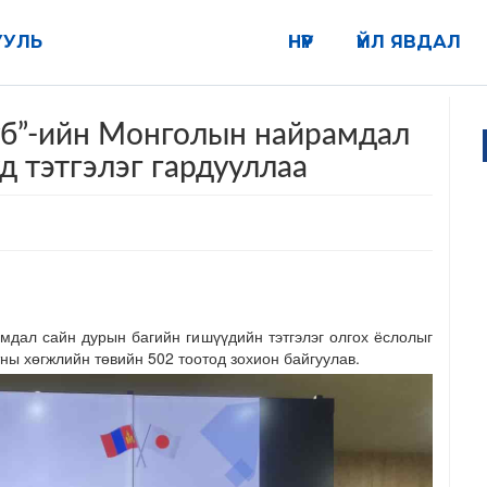
УУЛЬ
НҮҮР
ҮЙЛ ЯВДАЛ
луб”-ийн Монголын найрамдал
д тэтгэлэг гардууллаа
мдал сайн дурын багийн гишүүдийн тэтгэлэг олгох ёслолыг
ны хөгжлийн төвийн 502 тоотод зохион байгуулав.