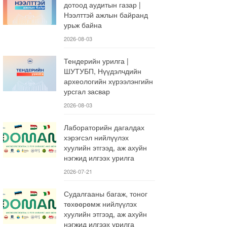
дотоод аудитын газар |
Нээлттэй ажлын байранд
урьж байна
2026-08-03
Тендерийн урилга |
ШУТУБП, Нүүдэлчдийн
археологийн хүрээлэнгийн
урсгал засвар
2026-08-03
Лабораторийн дагалдах
хэрэгсэл нийлүүлэх
хуулийн этгээд, аж ахуйн
нэгжид илгээх урилга
2026-07-21
Судалгааны багаж, тоног
төхөөрөмж нийлүүлэх
хуулийн этгээд, аж ахуйн
нэгжид илгээх урилга