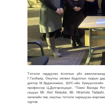
Тэтгэлэг гардуулах ёслолын үйл ажиллагаан
Г.Галбаяр, Оюутны хөгжил бодлогын газрын дар
доктор М.Эрдэнэчимэг, ШУС-ийн Хүмүүнлэгийн 
профессор Ц.Дэлгэрэхцэцэг, “Токио Васеда Р
гишүүн Mr. Hori Keisuke, Mr. Hiramoto Tadash
хөгжлийн төв, оюутны тэтгэлэг хариуцсан мэргэж
хүртэв.