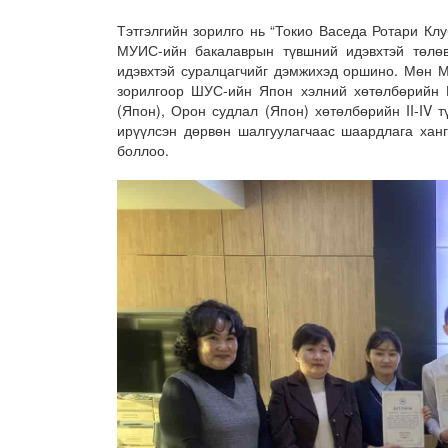
Тэтгэлгийн зорилго нь “Токио Васеда Ротари К
МУИС-ийн бакалаврын түвшний идэвхтэй төлөв
идэвхтэй суралцагчийг дэмжихэд оршино. Мөн 
зорилгоор ШУС-ийн Япон хэлний хөтөлбөрийн Г
(Япон), Орон судлал (Япон) хөтөлбөрийн II-IV т
ирүүлсэн дөрвөн шалгуулагчаас шаардлага ханг
боллоо.