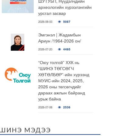
ШУТУБП, Нүүдэлчдийн
археологийн хүрээлэнгийн
урсгал засвар
2026-08-03
5087
Эмгэнэл | Жадамбын
Ариун /1964-2026 он/
2026-07-20
4495
“Оюу толгой” ХХК нь
“ШИНЭ ТӨГСӨГЧ
ХӨТӨЛБӨР”-ийн хүрээнд
МУИС-ийн 2024, 2025,
2026 оны төгсөгчдийг
дараах ажлын байранд
урьж байна
2026-07-08
2536
ШИНЭ МЭДЭЭ