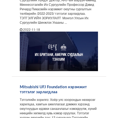
Миннесотагийн Их Сургуулийн Профессор Дэвид
Ричард Пикаскийн нэрэмжит оюутны сургалтын
төлбөрийн /2022-2023/ тэтгэлэг зарлагдлаа.
ТЭТГЭЛГИЙН ЗОРИУЛАЛТ Монгол Улсын Их
Сургуулийн Шинжлэх Ухааны ...
2022-11-18
Mitsubishi UFJ Foundation нэрэмжит
тэтгэлэг зарлагдлаа
Тэтгэлгийн зорилго: Хоёр улс хоорондын нөхөрсөг
харилцаа, хамтын ажиллагааг дэмжих хүрээнд
оюутнуудын идэвхи санаачлагыг нэмэгдүүлж, хүний
нөөцийн хөгжилд хувь нэмэр оруулах. Тэтгэлэг
хүлээн авагчийн тоо: 12 суралцагч Тэтгэлгийн