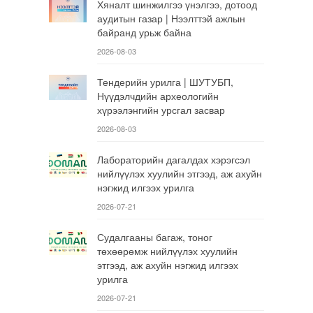
Хяналт шинжилгээ үнэлгээ, дотоод
аудитын газар | Нээлттэй ажлын
байранд урьж байна
2026-08-03
Тендерийн урилга | ШУТУБП,
Нүүдэлчдийн археологийн
хүрээлэнгийн урсгал засвар
2026-08-03
Лабораторийн дагалдах хэрэгсэл
нийлүүлэх хуулийн этгээд, аж ахуйн
нэгжид илгээх урилга
2026-07-21
Судалгааны багаж, тоног
төхөөрөмж нийлүүлэх хуулийн
этгээд, аж ахуйн нэгжид илгээх
урилга
2026-07-21