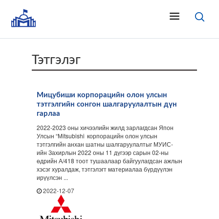
Тэтгэлэг
Мицубиши корпорацийн олон улсын
тэтгэлгийн сонгон шалгаруулалтын дүн
гарлаа
2022-2023 оны хичээлийн жилд зарлагдсан Япон
Улсын “Мitsubishi корпорацийн олон улсын
тэтгэлгийн анхан шатны шалгаруулалтыг МУИС-
ийн Захирлын 2022 оны 11 дүгээр сарын 02-ны
өдрийн А/418 тоот тушаалаар байгуулагдсан ажлын
хэсэг хуралдаж, тэтгэлэгт материалаа бүрдүүлэн
ирүүлсэн ...
2022-12-07