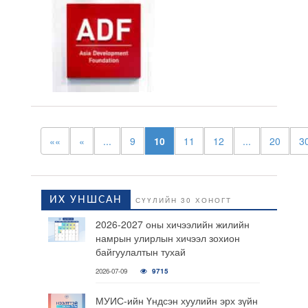
««
«
...
9
10
11
12
...
20
3
ИХ УНШСАН
СҮҮЛИЙН 30 ХОНОГТ
2026-2027 оны хичээлийн жилийн
намрын улирлын хичээл зохион
байгуулалтын тухай
2026-07-09
9715
МУИС-ийн Үндсэн хуулийн эрх зүйн