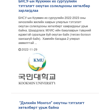
БНСУ-ын Күүкмин их сургуулийн
тэтгэлэгт оюутан солилцооны хөтөлбөр
зарлагдлаа
БНСУ-ын Күүкмин их сургуулийн 2022-2023 оны
хичээлийн жилийн хаврын улирлын тэтгэлэгт
оюутан солилцооны хөтөлбөрт хамрагдахыг урьж
байна. Шаардлага: МУИС-ийн бакалаврын түвшний
идэвхтэй суралцаж буй оюутан байх (төгсөх болзол
хангаагүй байх). Хамгийн багадаа 2 улирал
амжилттай ...
2022-11-29
“Дэлхийн Монгол” оюутны тэтгэлэгт
хөтөлбөрт урьж байна