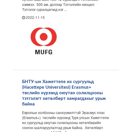
хэмжээ: 500 ам. доллар Тэтгэлгийн нөхцөл:
Тэтгэлэг суралцагчид нэг ...
2022-11-15
БНТУ-ын Хажеттепе их сургуульд
(Hacettepe Universitesi) Erasmus+
төслийн хүрээнд оюутан солилцооны
тэтгэлэгт хөтөлбөрт хамрагдахыг урьж
байна
Европын холбооны санхүүжилттэй Эрасмус плас
(Erasmus+) төслийн хүрээнд Турк улсын Хажеттепе
их сургуульд оюутан солилцооны хөтөлбөрийн
сонгон шалгаруулалтад урьж байна. Хөтөлбөрт