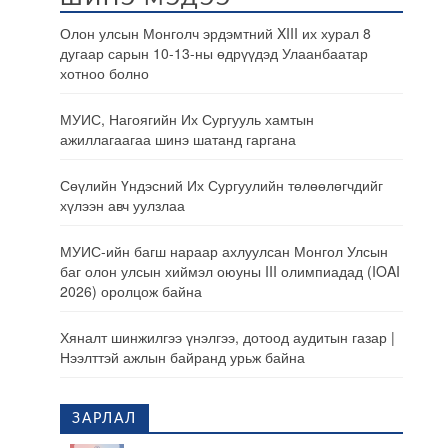
Олон улсын Монголч эрдэмтний XIII их хурал 8
дугаар сарын 10-13-ны өдрүүдэд Улаанбаатар
хотноо болно
МУИС, Нагоягийн Их Сургууль хамтын
ажиллагаагаа шинэ шатанд гаргана
Сөүлийн Үндэсний Их Сургуулийн төлөөлөгчдийг
хүлээн авч уулзлаа
МУИС-ийн багш нараар ахлуулсан Монгол Улсын
баг олон улсын хиймэл оюуны III олимпиадад (IOAI
2026) оролцож байна
Хяналт шинжилгээ үнэлгээ, дотоод аудитын газар |
Нээлттэй ажлын байранд урьж байна
ЗАРЛАЛ