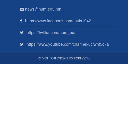
news@num.edu.mn
https://www.facebook.com/muis1942
https://twitter.com/num_edu
https://www.youtube.com/channel/ucfwhf5c7a
© МОНГОЛ УЛСЫН ИХ СУРГУУЛЬ