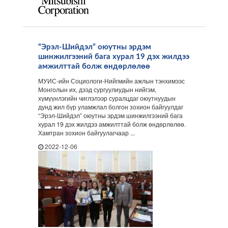
“Эрэл-Шийдэл” оюутны эрдэм
шинжилгээний бага хурал 19 дэх жилдээ
амжилттай болж өндөрлөлөө
МУИС-ийн Социологи-Нийгмийн ажлын тэнхимээс
Монголын их, дээд сургуулиудын нийгэм,
хүмүүнлэгийн чиглэлээр суралцдаг оюутнуудын
дунд жил бүр уламжлал болгон зохион байгуулдаг
“Эрэл-Шийдэл” оюутны эрдэм шинжилгээний бага
хурал 19 дэх жилдээ амжилттай болж өндөрлөлөө.
Хамтран зохион байгуулагчаар ...
2022-12-06