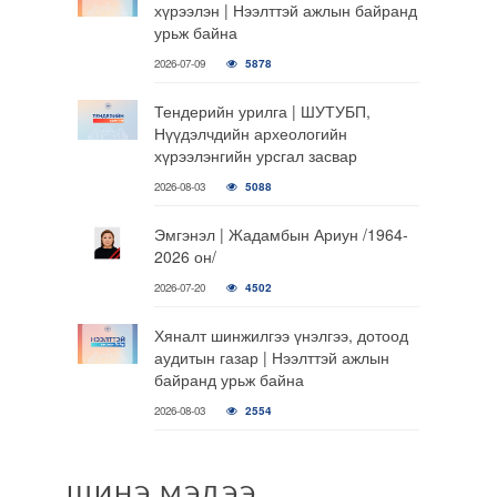
хүрээлэн | Нээлттэй ажлын байранд
урьж байна
2026-07-09
5878
Тендерийн урилга | ШУТУБП,
Нүүдэлчдийн археологийн
хүрээлэнгийн урсгал засвар
2026-08-03
5088
Эмгэнэл | Жадамбын Ариун /1964-
2026 он/
2026-07-20
4502
Хяналт шинжилгээ үнэлгээ, дотоод
аудитын газар | Нээлттэй ажлын
байранд урьж байна
2026-08-03
2554
ШИНЭ МЭДЭЭ