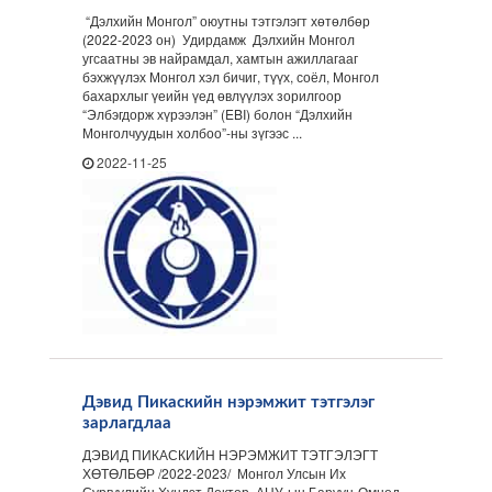
“Дэлхийн Монгол” оюутны тэтгэлэгт хөтөлбөр
(2022-2023 он) Удирдамж Дэлхийн Монгол
угсаатны эв найрамдал, хамтын ажиллагааг
бэхжүүлэх Монгол хэл бичиг, түүх, соёл, Монгол
бахархлыг үеийн үед өвлүүлэх зорилгоор
“Элбэгдорж хүрээлэн” (EBI) болон “Дэлхийн
Монголчуудын холбоо”-ны зүгээс ...
2022-11-25
Дэвид Пикаскийн нэрэмжит тэтгэлэг
зарлагдлаа
ДЭВИД ПИКАСКИЙН НЭРЭМЖИТ ТЭТГЭЛЭГТ
ХӨТӨЛБӨР /2022-2023/ Монгол Улсын Их
Сургуулийн Хүндэт Доктор, АНУ-ын Баруун-Өмнөд