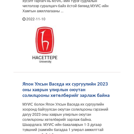
хүсэлт гаргагч нь МУИС-ийн түрэг судлалын
чиглэлээр суралцагч байх ёстой бөгөөд МУИС-ийн
Хамтын ажиллагааны ...
2022-11-10
Япон Улсын Васеда их сургуулийн 2023
оны хаврын улирлын оюутан
солилцооны хөтөлбөрийг зарлаж байна
МУИС болон Япон Улсын Васеда их сургуулийн
хооронд байгуулсан оюутан солилцооны гэрээний
дагуу 2023 оны хаврын улирлын оюутан
солилцооны хөтөлбөрийг зарлаж байна.
Шаардлага: МУИС-ийн бакалаврын 1-3 дугаар
түвшний (хамгийн багадаа 1 улирал амжилттай