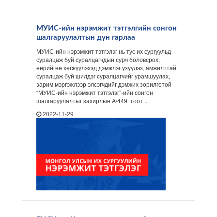
МУИС-ийн нэрэмжит тэтгэлгийн сонгон
шалгаруулалтын дүн гарлаа
МУИС-ийн нэрэмжит тэтгэлэг нь тус их сургуульд
суралцаж буй суралцагчдын сурч боловсрох,
өөрийгөө хөгжүүлэхэд дэмжлэг үзүүлэх, амжилттай
суралцаж буй шилдэг суралцагчийг урамшуулах,
зарим мэргэжлээр элсэгчдийг дэмжих зорилготой
“МУИС-ийн нэрэмжит тэтгэлэг”-ийн сонгон
шалгаруулалтыг захирлын А/449 тоот ...
2022-11-29