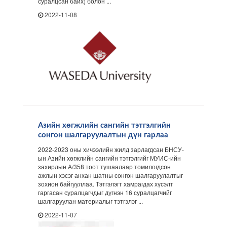
суралцсан байх) болон ...
2022-11-08
Азийн хөгжлийн сангийн тэтгэлгийн
сонгон шалгаруулалтын дүн гарлаа
2022-2023 оны хичээлийн жилд зарлагдсан БНСУ-
ын Азийн хөгжлийн сангийн тэтгэлгийг МУИС-ийн
захирлын А/358 тоот тушаалаар томилогдсон
ажлын хэсэг анхан шатны сонгон шалгаруулалтыг
зохион байгууллаа. Тэтгэлэгт хамрагдах хүсэлт
гаргасан суралцагчдыг дүгнэн 16 суралцагчийг
шалгаруулан материалыг тэтгэлэг ...
2022-11-07