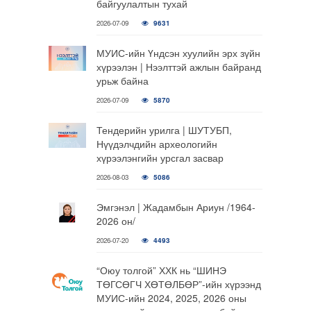
байгуулалтын тухай
2026-07-09
9631
МУИС-ийн Үндсэн хуулийн эрх зүйн
хүрээлэн | Нээлттэй ажлын байранд
урьж байна
2026-07-09
5870
Тендерийн урилга | ШУТУБП,
Нүүдэлчдийн археологийн
хүрээлэнгийн урсгал засвар
2026-08-03
5086
Эмгэнэл | Жадамбын Ариун /1964-
2026 он/
2026-07-20
4493
“Оюу толгой” ХХК нь “ШИНЭ
ТӨГСӨГЧ ХӨТӨЛБӨР”-ийн хүрээнд
МУИС-ийн 2024, 2025, 2026 оны