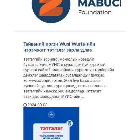
Тайваний иргэн Wuni Wurta-ийн
нэрэмжит тэтгэлэг зарлагдлаа
Тэтгэлгийн зорилго: Монголын ирээдүйг
бүтээлцэхүйц МУИС-д суралцаж буй идэвхтэй,
сурлага сайтай, манлайлагч, сургалтын төлбөрийн
дэмжлэг шаардлагатай суралцагчдыг дэмжих,
хөгжүүлэх зорилготой. Жил бүр бакалаврын
түвшний зургаан суралцагчид тэтгэлэг олгоно.
Тэтгэлгийн хэмжээ: 500 ам.доллар Тэтгэлэгт
тавигдах шаардлага: МУИС-ийн ...
2024-09-02