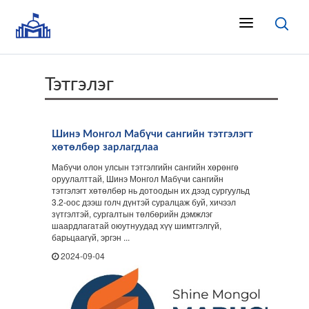
Тэтгэлэг
Шинэ Монгол Мабүчи сангийн тэтгэлэгт
хөтөлбөр зарлагдлаа
Мабүчи олон улсын тэтгэлгийн сангийн хөрөнгө
оруулалттай, Шинэ Монгол Мабүчи сангийн
тэтгэлэгт хөтөлбөр нь дотоодын их дээд сургуульд
3.2-оос дээш голч дүнтэй суралцаж буй, хичээл
зүтгэлтэй, сургалтын төлбөрийн дэмжлэг
шаардлагатай оюутнуудад хүү шимтгэлгүй,
барьцаагүй, эргэн ...
2024-09-04