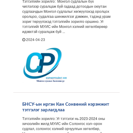
Тэтгэлгийн зорилго: Монгол судлалын бүх
чиглэлээр суралцаж буй гадаад дотоодын оюутан
судлаачдын Монгол судлалыг хөгжүүлэхэд оролцох
оролцоо, судалгаа шинжилгээг дэмжин, тэдэнд урам
зориг төрүүлэхэд тэтгэлгийн зорилго оршино. Уг
тэтгэлгийг МУИС-ийн Монгол хэлний хөтөлбөрөөр
идэвхтэй суралцаж буй ...
2024-04-23
БНСУ-ын иргэн Кан Сонвөний нэрэмжит
тэтгэлэг зарлагдлаа
Тэтгэлгийн зорилго: Уг тэтгэлэг нь 2023-2024 оны
хичээлийн жилд МУИС-ийн Солонгос хэл–орон
судлал, солонгос хэлний орчуулгын хөтөлбөр,