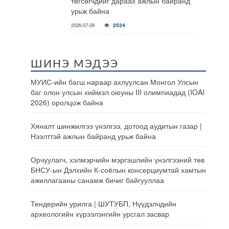
төгсөгчдийг дараах ажлын байранд
урьж байна
2026-07-08
2524
ШИНЭ МЭДЭЭ
МУИС-ийн багш нараар ахлуулсан Монгол Улсын
баг олон улсын хиймэл оюуны III олимпиадад (IOAI
2026) оролцож байна
Хяналт шинжилгээ үнэлгээ, дотоод аудитын газар |
Нээлттэй ажлын байранд урьж байна
Орчуулагч, хэлмэрчийн мэргэшлийн үнэлгээний төв
БНСУ-ын Дэлхийн К-соёлын консерциумтай хамтын
ажиллагааны санамж бичиг байгууллаа
Тендерийн урилга | ШУТУБП, Нүүдэлчдийн
археологийн хүрээлэнгийн урсгал засвар