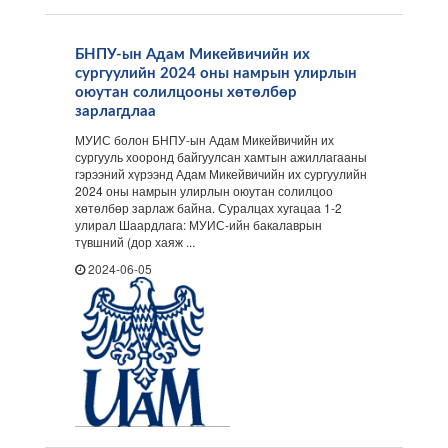
БНПУ-ын Адам Микейвичийн их
сургуулийн 2024 оны намрын улирлын
оюутан солилцооны хөтөлбөр
зарлагдлаа
МУИС болон БНПУ-ын Адам Микейвичийн их
сургууль хооронд байгуулсан хамтын ажиллагааны
гэрээний хүрээнд Адам Микейвичийн их сургуулийн
2024 оны намрын улирлын оюутан солилцоо
хөтөлбөр зарлаж байна. Суралцах хугацаа 1-2
улирал Шаардлага: МУИС-ийн бакалаврын
түвшний (дор хаяж ...
2024-06-05