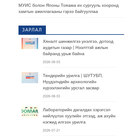
МУИС болон Японы Тояама их сургууль хооронд
хамтын ажиллагааны гэрээ байгууллаа
ЗАРЛАЛ
Хяналт шинжилгээ үнэлгээ, дотоод
аудитын газар | Нээлттэй ажлын
байранд урьж байна
2026-08-03
Тендерийн урилга | ШУТУБП,
Нүүдэлчдийн археологийн
хүрээлэнгийн урсгал засвар
2026-08-03
Лабораторийн дагалдах хэрэгсэл
нийлүүлэх хуулийн этгээд, аж ахуйн
нэгжид илгээх урилга
2026-07-21