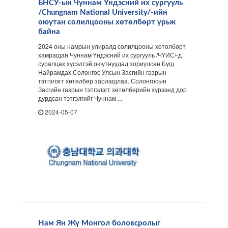
БНСУ-ын Чуннам Үндэсний их сургууль
/Chungnam National University/-ийн
оюутан солилцооны хөтөлбөрт урьж
байна
2024 оны намрын улиралд солилцооны хөтөлбөрт
хамрагдан Чуннам Үндэсний их сургууль /ЧҮИС/-д
суралцах хүсэлтэй оюутнуудад зориулсан Бүгд
Найрамдах Солонгос Улсын Засгийн газрын
тэтгэлэгт хөтөлбөр зарлагдлаа. Солонгосын
Засгийн газрын тэтгэлэгт хөтөлбөрийн хүрээнд дор
дурдсан тэтгэлгийг Чуннам ...
2024-05-07
Нам Ян Жү Монгол боловсролыг