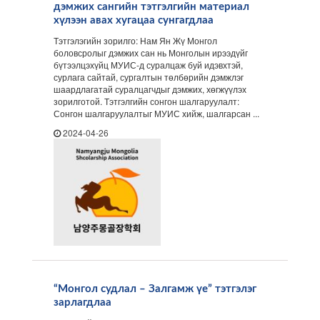
дэмжих сангийн тэтгэлгийн материал
хүлээн авах хугацаа сунгагдлаа
Тэтгэлэгийн зорилго: Нам Ян Жү Монгол
боловсролыг дэмжих сан нь Монголын ирээдүйг
бүтээлцэхүйц МУИС-д суралцаж буй идэвхтэй,
сурлага сайтай, сургалтын төлбөрийн дэмжлэг
шаардлагатай суралцагчдыг дэмжих, хөгжүүлэх
зорилготой. Тэтгэлгийн сонгон шалгаруулалт:
Сонгон шалгаруулалтыг МУИС хийж, шалгарсан ...
2024-04-26
“Монгол судлал – Залгамж үе” тэтгэлэг
зарлагдлаа