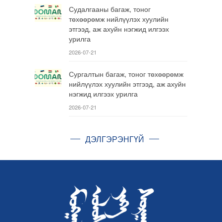
Судалгааны багаж, тоног
төхөөрөмж нийлүүлэх хуулийн
этгээд, аж ахуйн нэгжид илгээх
урилга
2026-07-21
Сургалтын багаж, тоног төхөөрөмж
нийлүүлэх хуулийн этгээд, аж ахуйн
нэгжид илгээх урилга
2026-07-21
ДЭЛГЭРЭНГҮЙ