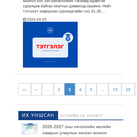
Монгол хэл, хэл шинжлэлийн тэнхимд идэвхтэй
суралцаж байгаа оюутныг дэмжихэд оршино. Нийт
тэтгэлэгт хамруулах суралцагчийн тоо: Ес (9) ...
2024-04-23
««
«
...
2
3
4
5
...
10
20
ИХ УНШСАН
СҮҮЛИЙН 30 ХОНОГТ
2026-2027 оны хичээлийн жилийн
намрын улирлын хичээл зохион