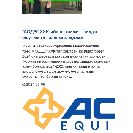
“АОДЭ” ХХК-ийн нэрэмжит шилдэг
оюутны тэтгэлэг зарлагдлаа
МУИС-Бизнесийн сургуулийн Менежментийн
тэнхим “АОДЭ” ХХК-тай хамтран ажиллах гэрээг
2024 оны дөрөвдүгээр сард амжилттай үзэглэсэн.
Тус хамтын ажиллагааны хүрээнд хийгдэх ажлуудын
эхлэл болгож, 2024-2025 оны хичээлийн жилд
шилдэг оюутан шалгаруулж, бүтэн жилийн
сургалтын төлбөрийг олгох ...
2024-06-06