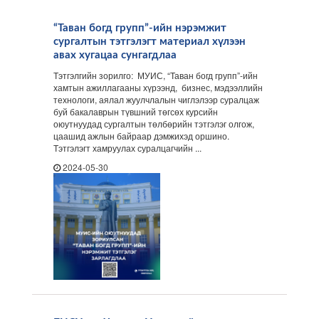
“Таван богд групп”-ийн нэрэмжит
сургалтын тэтгэлэгт материал хүлээн
авах хугацаа сунгагдлаа
Тэтгэлгийн зорилго: МУИС, “Таван богд групп”-ийн
хамтын ажиллагааны хүрээнд, бизнес, мэдээллийн
технологи, аялал жуулчлалын чиглэлээр суралцаж
буй бакалаврын түвшний төгсөх курсийн
оюутнуудад сургалтын төлбөрийн тэтгэлэг олгож,
цаашид ажлын байраар дэмжихэд оршино.
Тэтгэлэгт хамруулах суралцагчийн ...
2024-05-30