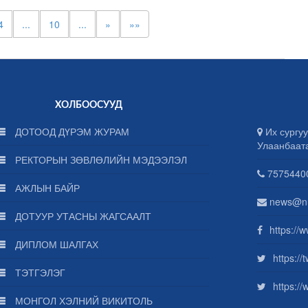
4
...
10
...
»
»»
ХОЛБООСУУД
ДОТООД ДҮРЭМ ЖУРАМ
Их сургуу
Улаанбаат
РЕКТОРЫН ЗӨВЛӨЛИЙН МЭДЭЭЛЭЛ
75754400
АЖЛЫН БАЙР
news@n
ДОТУУР УТАСНЫ ЖАГСААЛТ
https://
ДИПЛОМ ШАЛГАХ
https:/
ТЭТГЭЛЭГ
https:/
МОНГОЛ ХЭЛНИЙ ВИКИТОЛЬ