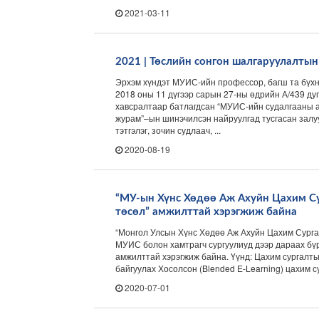
2021-03-11
2021 | Төслийн сонгон шалгаруулалтын
Эрхэм хүндэт МУИС-ийн профессор, багш та бүх
2018 оны 11 дүгээр сарын 27-ны өдрийн А/439 д
хавсралтаар батлагдсан “МУИС-ийн судалгааны 
журам”–ын шинэчилсэн найруулгад тусгасан залу
тэтгэлэг, зочин судлаач, ...
2020-08-19
“МУ-ын Хүнс Хөдөө Аж Ахуйн Цахим С
төсөл” амжилттай хэрэгжиж байна
“Монгол Улсын Хүнс Хөдөө Аж Ахуйн Цахим Сург
МУИС болон хамтрагч сургуулиуд дээр дараах бүр
амжилттай хэрэгжиж байна. Үүнд: Цахим сургалты
байгуулах Хосолсон (Blended E-Learning) цахим су
2020-07-01