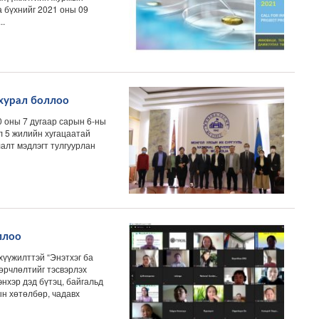
 бүхнийг 2021 оны 09
..
хурал боллоо
0 оны 7 дугаар сарын 6-ны
л 5 жилийн хугацаатай
алт мэдлэгт тулгуурлан
ллоо
үжилттэй “Энэтхэг ба
өрчлөлтийг тэсвэрлэх
энхэр дэд бүтэц, байгальд
ын хөтөлбөр, чадавх