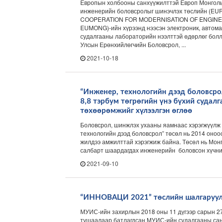
Европын холбооны санхүүжилттэй Европ Монгол
инженерийн боловсролыг шинэчлэх төслийн (
COOPERATION FOR MODERNISATION OF ENGINE
EUMONG)-ийн хүрээнд нээсэн электроник, автом
судалгааны лабораторийн нээлттэй өдөрлөг болл
Улсын Ерөнхийлөгчийн Боловсрол, ...
2021-10-18
“Инженер, технологийн дээд боловср
8,8 тэрбум төгрөгийн үнэ бүхий судалг
төхөөрөмжийг хүлээлгэн өглөө
Боловсрол, шинжлэх ухааны яамнаас хэрэгжүүлж 
технологийн дээд боловсрол” төсөл нь 2014 оноос
жилдээ амжилттай хэрэгжиж байна. Төсөл нь Мон
салбарт шаардагдах инженерийн боловсон хүчнийг
2021-09-10
“ИННОВАЦИ 2021” төслийн шалгаруул
МУИС-ийн захирлын 2018 оны 11 дүгээр сарын 27
тушаалаар батлагдсан МУИС-ийн судалгааны са