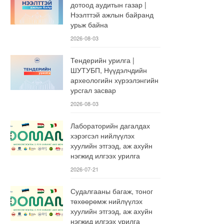
дотоод аудитын газар |
Нээлттэй ажлын байранд
урьж байна
2026-08-03
Тендерийн урилга |
ШУТУБП, Нүүдэлчдийн
археологийн хүрээлэнгийн
урсгал засвар
2026-08-03
Лабораторийн дагалдах
хэрэгсэл нийлүүлэх
хуулийн этгээд, аж ахуйн
нэгжид илгээх урилга
2026-07-21
Судалгааны багаж, тоног
төхөөрөмж нийлүүлэх
хуулийн этгээд, аж ахуйн
нэгжид илгээх урилга