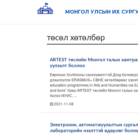
МОНГОЛ УЛСЫН ИХ СУРГ
төсөл хөтөлбөр
ARTEST төслийн Монгол талын хамтраг
уулзалт боллоо
Европын Холбооны санхүүжилттэй Дээд боловср
дээшлүүлэх ERASMUS+ CBHE хөтөлбөрөөс хэрэгж
education programmes in Arts and Humanities via
and tools” буюу ARTEST төслийн Монгол талын ха
болох МУИС, ...
2021-11-08
Электроник, автоматжуулалтын сургал
лабораторийн нээлттэй өдөрлөг болл