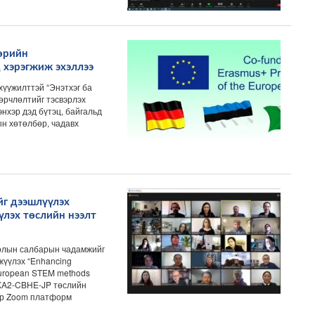
өрийн
хэрэгжиж эхэллээ
үжилттэй “Энэтхэг ба
өрчлөлтийг тэсвэрлэх
энхэр дэд бүтэц, байгальд
ын хөтөлбөр, чадавх
г дээшлүүлэх
лэх төслийн нээлт
олын салбарын чадамжийг
үүлэх “Enhancing
 European STEM methods
KA2-CBHE-JP төслийн
дөр Zoom платформ