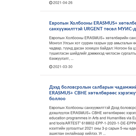
2021-04-26
Европын Холбооны ERASMUS+ хөтөлб
санхүүжилттэй URGENT төсөл МУИС-д 
Европын Холбооны ERASMUS+ хөтөлбөрийн санхү
Монгол Улсын хот суурин газрын уур амьсгалын ө
чадвар, түүнд дасан зохицох байдал: Ногоон ба ц
түшиглэсэн шийдлийг дэмжихэд чиглэсэн сургалт
бэхжүүлэлт, ...
2021-03-30
Дээд боловсролын салбарын чадамжий
ERASMUS+ CBHE хөтөлбөрөөс хэрэгжүү
боллоо
Европын Холбооны санхүүжилттэй Дээд боловср
дээшлүүлэх ERASMUS+ CBHE хөтөлбөрөөс хэрэгж
education programmes in Arts and Humanities via
and tools/ARTEST” 618802-EPP-1-2020-1-DE-EPP
нээлтийн уулзалтыг 2021 оны 3-р сарын 5-ны ө
ашиглан онлайнаар хийлээ. Уг ...