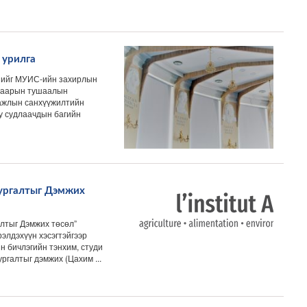
 урилга
нийг МУИС-ийн захирлын
угаарын тушаалын
ажлын санхүүжилтийн
у судлаачдын багийн
ургалтыг Дэмжих
алтыг Дэмжих төсөл”
элдэхүүн хэсэгтэйгээр
н бичлэгийн тэнхим, студи
ргалтыг дэмжих (Цахим ...