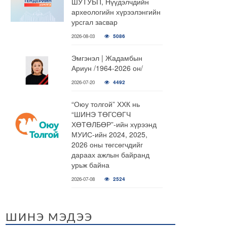
ШУТУБП, Нүүдэлчдийн
археологийн хүрээлэнгийн
урсгал засвар
2026-08-03
5086
Эмгэнэл | Жадамбын
Ариун /1964-2026 он/
2026-07-20
4492
“Оюу толгой” ХХК нь
“ШИНЭ ТӨГСӨГЧ
ХӨТӨЛБӨР”-ийн хүрээнд
МУИС-ийн 2024, 2025,
2026 оны төгсөгчдийг
дараах ажлын байранд
урьж байна
2026-07-08
2524
ШИНЭ МЭДЭЭ