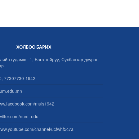
ХОЛБОО БАРИХ
лийн гудамж - 1, Бага тойруу, Сүхбаатар дүүрэг,
ар
, 77307730-1942
um.edu.mn
www.facebook.com/muis1942
/twitter.com/num_edu
/www.youtube.com/channel/ucfwhf5c7a