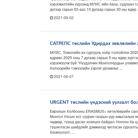
хэрэгжилтийн хүрээнд МУИС-ийн багш, судлаач та
дүгээр сарын 03-аас 10 дугаар сарын 30-ны өдөр .
2021-09-02
САТРЕПС төслийн Удирдах зөвлөлийн 
МУИС, Токиогийн их сургууль хоёр толгойлон 202
өдрөөс 2025 оны 7 дугаар сарын 5-ны өдөр хүртэ
хэрэгжүүлж буй “Нүүдэлчин Монголчуудын уламжл
бэлчээрийн тэжээлийн зэрлэг ургамлыг ...
2021-06-07
URGENT төслийн үндэсний уулзалт бо
Европын Холбооны ERASMUS+ хөтөлбөрийн санхү
Монгол Улсын хот суурин газрын уур амьсгалын ө
чадвар, түүнд дасан зохицох байдал: Ногоон ба ц
түшиглэсэн шийдлийг дэмжихэд чиглэсэн сургалт
бэхжүүлэлт, ...