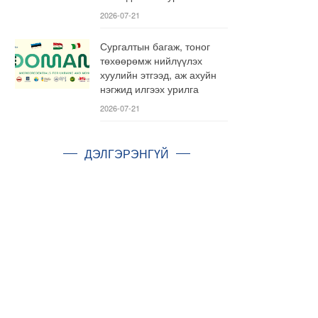
2026-07-21
Сургалтын багаж, тоног
төхөөрөмж нийлүүлэх
хуулийн этгээд, аж ахуйн
нэгжид илгээх урилга
2026-07-21
ДЭЛГЭРЭНГҮЙ