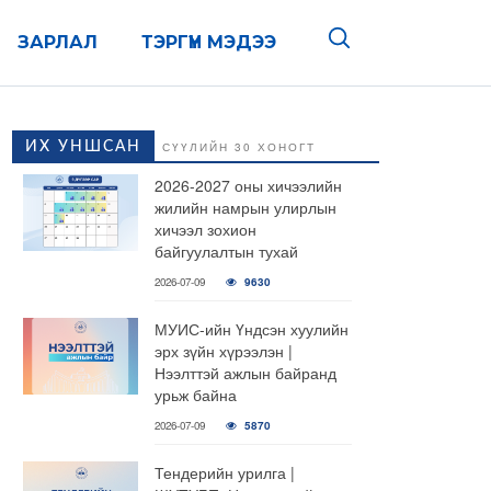
ЗАРЛАЛ
ТЭРГҮҮН МЭДЭЭ
ИХ УНШСАН
СҮҮЛИЙН 30 ХОНОГТ
2026-2027 оны хичээлийн
жилийн намрын улирлын
хичээл зохион
байгуулалтын тухай
2026-07-09
9630
МУИС-ийн Үндсэн хуулийн
эрх зүйн хүрээлэн |
Нээлттэй ажлын байранд
урьж байна
2026-07-09
5870
Тендерийн урилга |