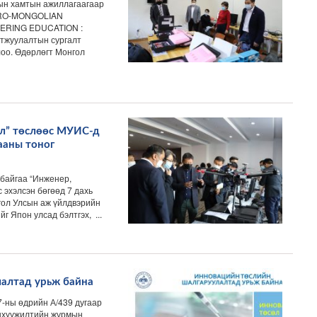
ын хамтын ажиллагаагаар
EURO-MONGOLIAN
ERING EDUCATION :
атжуулалтын сургалт
оо. Өдөрлөгт Монгол
ол” төслөөс МУИС-д
ааны тоног
байгаа “Инженер,
 эхэлсэн бөгөөд 7 дахь
гол Улсын аж үйлдвэрийн
 Япон улсад бэлтгэх, ...
алтад урьж байна
-ны өдрийн А/439 дугаар
нхүүжилтийн журмын