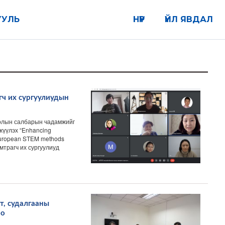
УУЛЬ
НҮҮР
ҮЙЛ ЯВДАЛ
ч их сургуулиудын
олын салбарын чадамжийг
үүлэх “Enhancing
 European STEM methods
мтрагч их сургуулиуд
т, судалгааны
оо