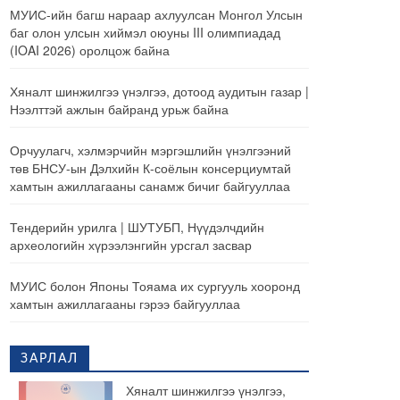
МУИС-ийн багш нараар ахлуулсан Монгол Улсын
баг олон улсын хиймэл оюуны III олимпиадад
(IOAI 2026) оролцож байна
Хяналт шинжилгээ үнэлгээ, дотоод аудитын газар |
Нээлттэй ажлын байранд урьж байна
Орчуулагч, хэлмэрчийн мэргэшлийн үнэлгээний
төв БНСУ-ын Дэлхийн К-соёлын консерциумтай
хамтын ажиллагааны санамж бичиг байгууллаа
Тендерийн урилга | ШУТУБП, Нүүдэлчдийн
археологийн хүрээлэнгийн урсгал засвар
МУИС болон Японы Тояама их сургууль хооронд
хамтын ажиллагааны гэрээ байгууллаа
ЗАРЛАЛ
Хяналт шинжилгээ үнэлгээ,