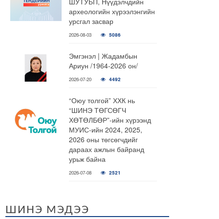
ШУТУБП, Нүүдэлчдийн
археологийн хүрээлэнгийн
урсгал засвар
2026-08-03
5086
Эмгэнэл | Жадамбын
Ариун /1964-2026 он/
2026-07-20
4492
“Оюу толгой” ХХК нь
“ШИНЭ ТӨГСӨГЧ
ХӨТӨЛБӨР”-ийн хүрээнд
МУИС-ийн 2024, 2025,
2026 оны төгсөгчдийг
дараах ажлын байранд
урьж байна
2026-07-08
2521
ШИНЭ МЭДЭЭ