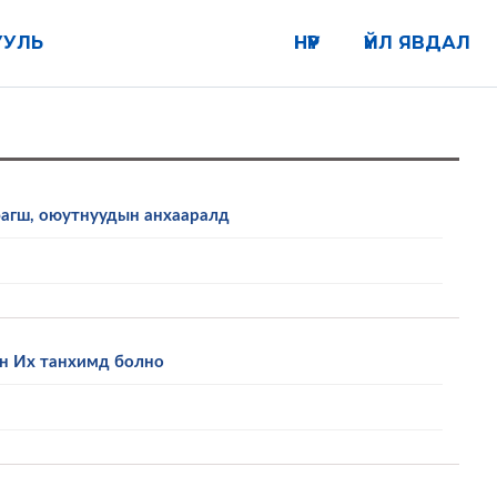
УУЛЬ
НҮҮР
ҮЙЛ ЯВДАЛ
багш, оюутнуудын анхааралд
йн Их танхимд болно