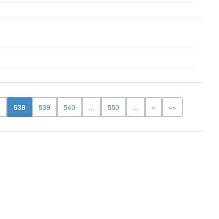
7
538
539
540
...
550
...
»
»»