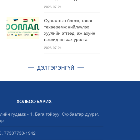
2026-07-21
Сургалтын багаж, тоног
төхөөрөмж нийлүүлэх
хуулийн этгээд, аж ахуйн
нэгжид илгээх урилга
2026-07-21
ДЭЛГЭРЭНГҮЙ
ХОЛБОО БАРИХ
лийн гудамж - 1, Бага тойруу, Сүхбаатар дүүрэг,
ар
, 77307730-1942