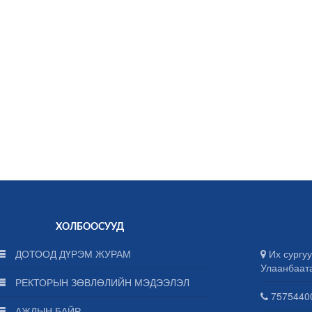
ХОЛБООСУУД
ДОТООД ДҮРЭМ ЖУРАМ
Их сургуу
Улаанбаат
РЕКТОРЫН ЗӨВЛӨЛИЙН МЭДЭЭЛЭЛ
75754400
АЖЛЫН БАЙР