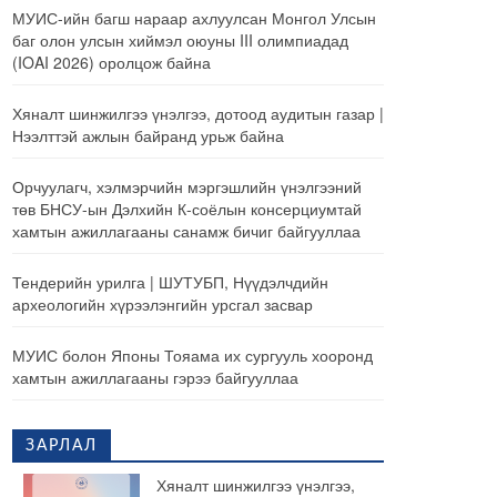
МУИС-ийн багш нараар ахлуулсан Монгол Улсын
баг олон улсын хиймэл оюуны III олимпиадад
(IOAI 2026) оролцож байна
Хяналт шинжилгээ үнэлгээ, дотоод аудитын газар |
Нээлттэй ажлын байранд урьж байна
Орчуулагч, хэлмэрчийн мэргэшлийн үнэлгээний
төв БНСУ-ын Дэлхийн К-соёлын консерциумтай
хамтын ажиллагааны санамж бичиг байгууллаа
Тендерийн урилга | ШУТУБП, Нүүдэлчдийн
археологийн хүрээлэнгийн урсгал засвар
МУИС болон Японы Тояама их сургууль хооронд
хамтын ажиллагааны гэрээ байгууллаа
ЗАРЛАЛ
Хяналт шинжилгээ үнэлгээ,