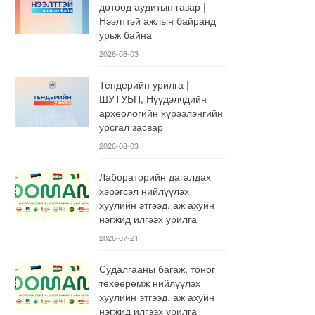
дотоод аудитын газар |
Нээлттэй ажлын байранд
урьж байна
2026-08-03
Тендерийн урилга |
ШУТУБП, Нүүдэлчдийн
археологийн хүрээлэнгийн
урсгал засвар
2026-08-03
Лабораторийн дагалдах
хэрэгсэл нийлүүлэх
хуулийн этгээд, аж ахуйн
нэгжид илгээх урилга
2026-07-21
Судалгааны багаж, тоног
төхөөрөмж нийлүүлэх
хуулийн этгээд, аж ахуйн
нэгжид илгээх урилга