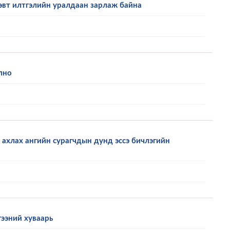
эвт илтгэлийн уралдаан зарлаж байна
лно
ахлах ангийн сурагчдын дунд эссэ бичлэгийн
гээний хуваарь