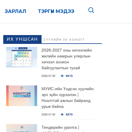
ЗАРЛАЛ
ТЭРГҮҮН МЭДЭЭ
ИХ УНШСАН
СҮҮЛИЙН 30 ХОНОГТ
2026-2027 оны хичээлийн
жилийн намрын улирлын
хичээл зохион
байгуулалтын тухай
2026-07-09
9615
МУИС-ийн Үндсэн хуулийн
эрх зүйн хүрээлэн |
Нээлттэй ажлын байранд
урьж байна
2026-07-09
5870
Тендерийн урилга |