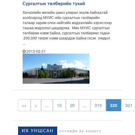
Сургалтын төлбөрийн тухай
Хичээлийн жилийн шинэ улирал эхэлж байгаатай
холбогдоод МУИС-ийн сургалтын төлбөрийн
талаар зарим олон нийтийн мэдээллийн хэрэгслээр
ташаа мэдээлэл цацагдлаа. Мөн МУИС сургалтын
төлбөрөө нэмж байна, сургалтын төлбөрөөс гадна
200,000 төгрөг нэмж шаардаж байна гэсэн гомдол
...
2013-02-21
««
«
...
10
20
...
319
320
321
ИХ УНШСАН
СҮҮЛИЙН 30 ХОНОГТ