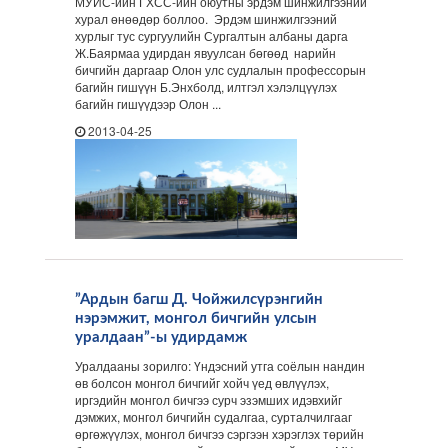
МУИС-ийн ГХСС-ийн оюутны эрдэм шинжилгээний
хурал өнөөдөр боллоо. Эрдэм шинжилгээний
хурлыг тус сургуулийн Сургалтын албаны дарга
Ж.Баярмаа удирдан явуулсан бөгөөд нарийн
бичгийн даргаар Олон улс судлалын профессорын
багийн гишүүн Б.Энхболд, илтгэл хэлэлцүүлэх
багийн гишүүдээр Олон ...
2013-04-25
”Ардын багш Д. Чойжилсүрэнгийн
нэрэмжит, монгол бичгийн улсын
уралдаан”-ы удирдамж
Уралдааны зорилго: Үндэсний утга соёлын нандин
өв болсон монгол бичгийг хойч үед өвлүүлэх,
иргэдийн монгол бичгээ сурч эзэмших идэвхийг
дэмжих, монгол бичгийн судалгаа, сурталчилгааг
өргөжүүлэх, монгол бичгээ сэргээн хэрэглэх төрийн