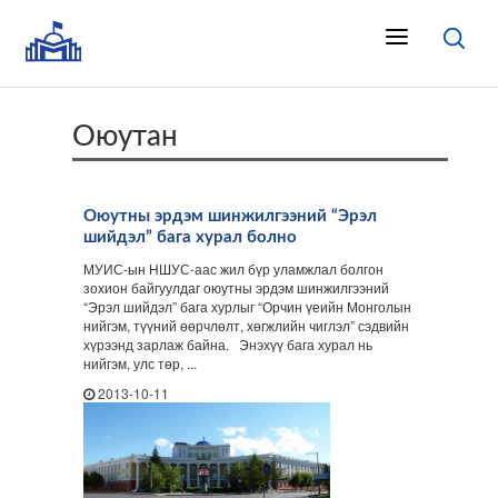
Оюутан
Оюутны эрдэм шинжилгээний “Эрэл
шийдэл” бага хурал болно
МУИС-ын НШУС-аас жил бүр уламжлал болгон
зохион байгуулдаг оюутны эрдэм шинжилгээний
“Эрэл шийдэл” бага хурлыг “Орчин үеийн Монголын
нийгэм, түүний өөрчлөлт, хөгжлийн чиглэл” сэдвийн
хүрээнд зарлаж байна. Энэхүү бага хурал нь
нийгэм, улс төр, ...
2013-10-11