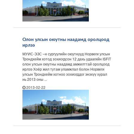
Олон улсын оюутны наадамд оролцоод
ирлээ
МУИС-ЭЗС –н сургуулийн оюутнууд Норвеги улсын
Трондхейм хотод зохиогдсон 12 дахь удаагийн ISFiT
олон улсын оюутны наадамд амжилттай оролцоод
ирлээ Хоёр жил тутам уламжлал болон Норвеги
улсын Трондхейм хотноо зохиогддог энэхүү хурал
нь 2013 оны ...
2013-02-22