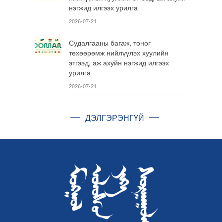
нэгжид илгээх урилга
2026-07-21
Судалгааны багаж, тоног
төхөөрөмж нийлүүлэх хуулийн
этгээд, аж ахуйн нэгжид илгээх
урилга
2026-07-21
ДЭЛГЭРЭНГҮЙ