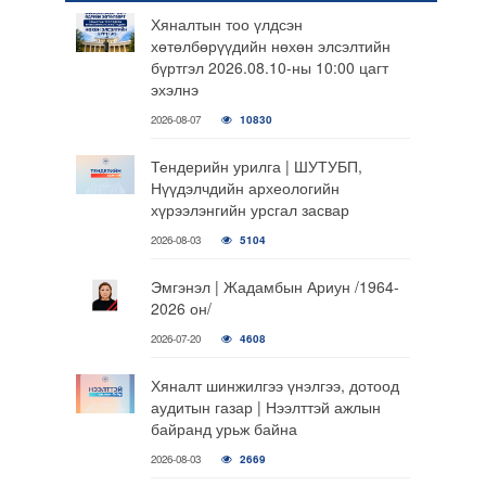
Хяналтын тоо үлдсэн
хөтөлбөрүүдийн нөхөн элсэлтийн
бүртгэл 2026.08.10-ны 10:00 цагт
эхэлнэ
2026-08-07
10830
Тендерийн урилга | ШУТУБП,
Нүүдэлчдийн археологийн
хүрээлэнгийн урсгал засвар
2026-08-03
5104
Эмгэнэл | Жадамбын Ариун /1964-
2026 он/
2026-07-20
4608
Хяналт шинжилгээ үнэлгээ, дотоод
аудитын газар | Нээлттэй ажлын
байранд урьж байна
2026-08-03
2669