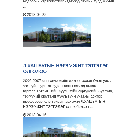
бодлогын хэрэгжилтийг идэвхжүүлэхийн тулд МУ-ын
...
2013-04-22
Л.ХАШБАТЫН НЭРЭМЖИТ ТЭТГЭЛЭГ
ОЛГОЛОО
2006-2007 оны хичээлийн жилээс эхлэн Олон улсын
эрх зүйн сургалт судалгааны ажилд амжилт
гаргасан МУИС-ийн Хууль зүйн сургуулийн бүтээлч,
тэргүүний оюутанд Хууль зүйн ухааны доктор,
профессор, олон улсын эрх зүйч Л.ХАШБАТЫН
НЭРЭМЖИТ ТЭТГЭЛЭГ олгох болсон ...
2013-04-16