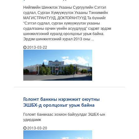
Нийгмийн Шинжлэх Ухааны Сургуулийн Сэтгэл
судлал, Сурган Хүмүүжүүлэх Ухааны Тэнхимийн
МАГИСТРАНТУУД, ДОКТОРАНТУУД Та бүхнийг
“Сэтгэл судлал, сурган хүмүүжүүлэх ухааны
судалгааны орчин үеийн асуудлууд” сэдэвт эрдэм
шинжилгээний хуралд оролцохыг урьж байна.
Эрдэм шинжилгээний хурал 2013 оны ...
2013-03-22
Голомт банкны нэрэмжит оюутны
ЭШБХ-д оролцохыг урьж байна
Голомт банкнаас зохион байгуулдаг ЭШБХ-ын
удирдамж
2013-03-20