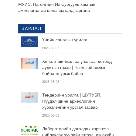
МУИС, Нагоягийн Их Сургууль хамтын
ажиллагаагаа шинэ шатанд гаргана
ЗАРЛАЛ
Үнийн саналын урилга
2026-08-07
Хяналт шинжилгээ үнэлгээ, дотоод
аудитын газар | Нээлттэй ажлын
байранд урьж байна
2026-08-03
Тендерийн урилга | ШУТУБП,
Нүүдэлчдийн археологийн
хүрээлэнгийн урсгал засвар
2026-08-03
Лабораторийн дагалдах хэрэгсэл
нийлүүлэх хуулийн этгээд, аж ахуйн