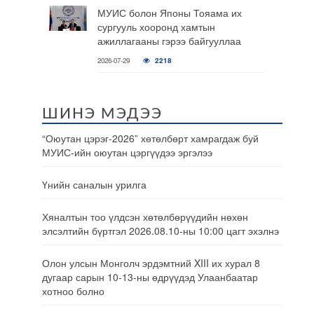
МУИС болон Японы Тояама их
сургууль хооронд хамтын
ажиллагааны гэрээ байгууллаа
2026-07-29
2218
ШИНЭ МЭДЭЭ
“Оюутан цэрэг-2026” хөтөлбөрт хамрагдаж буй
МУИС-ийн оюутан цэргүүдээ эргэлээ
Үнийн саналын урилга
Хяналтын тоо үлдсэн хөтөлбөрүүдийн нөхөн
элсэлтийн бүртгэл 2026.08.10-ны 10:00 цагт эхэлнэ
Олон улсын Монголч эрдэмтний XIII их хурал 8
дугаар сарын 10-13-ны өдрүүдэд Улаанбаатар
хотноо болно