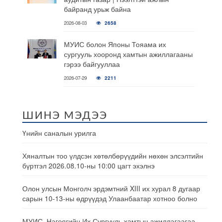
байранд урьж байна
2026-08-03
2658
МУИС болон Японы Тояама их
сургууль хооронд хамтын ажиллагааны
гэрээ байгууллаа
2026-07-29
2211
ШИНЭ МЭДЭЭ
Үнийн саналын урилга
Хяналтын тоо үлдсэн хөтөлбөрүүдийн нөхөн элсэлтийн
бүртгэл 2026.08.10-ны 10:00 цагт эхэлнэ
Олон улсын Монголч эрдэмтний XIII их хурал 8 дугаар
сарын 10-13-ны өдрүүдэд Улаанбаатар хотноо болно
МУИС, Нагоягийн Их Сургууль хамтын ажиллагаагаа