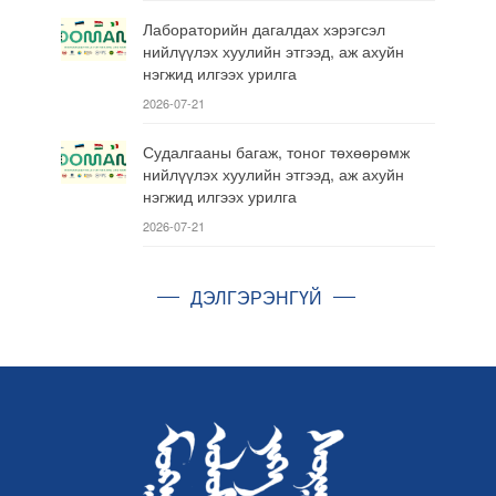
Лабораторийн дагалдах хэрэгсэл
нийлүүлэх хуулийн этгээд, аж ахуйн
нэгжид илгээх урилга
2026-07-21
Судалгааны багаж, тоног төхөөрөмж
нийлүүлэх хуулийн этгээд, аж ахуйн
нэгжид илгээх урилга
2026-07-21
ДЭЛГЭРЭНГҮЙ