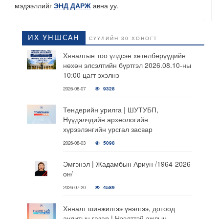
мэдээллийг
ЭНД ДАРЖ
авна уу.
ИХ УНШСАН
СҮҮЛИЙН 30 ХОНОГТ
Хяналтын тоо үлдсэн хөтөлбөрүүдийн
нөхөн элсэлтийн бүртгэл 2026.08.10-ны
10:00 цагт эхэлнэ
2026-08-07
9328
Тендерийн урилга | ШУТУБП,
Нүүдэлчдийн археологийн
хүрээлэнгийн урсгал засвар
2026-08-03
5098
Эмгэнэл | Жадамбын Ариун /1964-2026
он/
2026-07-20
4589
Хяналт шинжилгээ үнэлгээ, дотоод
аудитын газар | Нээлттэй ажлын