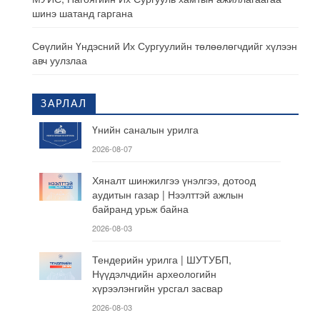
шинэ шатанд гаргана
Сөүлийн Үндэсний Их Сургуулийн төлөөлөгчдийг хүлээн
авч уулзлаа
ЗАРЛАЛ
Үнийн саналын урилга
2026-08-07
Хяналт шинжилгээ үнэлгээ, дотоод
аудитын газар | Нээлттэй ажлын
байранд урьж байна
2026-08-03
Тендерийн урилга | ШУТУБП,
Нүүдэлчдийн археологийн
хүрээлэнгийн урсгал засвар
2026-08-03