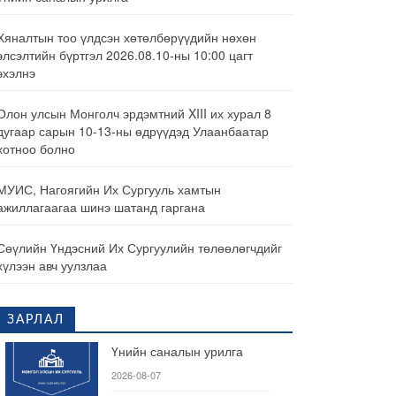
Хяналтын тоо үлдсэн хөтөлбөрүүдийн нөхөн
элсэлтийн бүртгэл 2026.08.10-ны 10:00 цагт
эхэлнэ
Олон улсын Монголч эрдэмтний XIII их хурал 8
дугаар сарын 10-13-ны өдрүүдэд Улаанбаатар
хотноо болно
МУИС, Нагоягийн Их Сургууль хамтын
ажиллагаагаа шинэ шатанд гаргана
Сөүлийн Үндэсний Их Сургуулийн төлөөлөгчдийг
хүлээн авч уулзлаа
ЗАРЛАЛ
Үнийн саналын урилга
2026-08-07