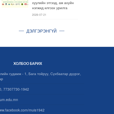
хуулийн этгээд, аж ахуйн
нэгжид илгээх урилга
2026-07-21
ДЭЛГЭРЭНГҮЙ
ХОЛБОО БАРИХ
лийн гудамж - 1, Бага тойруу, Сүхбаатар дүүрэг,
ар
, 77307730-1942
um.edu.mn
www.facebook.com/muis1942