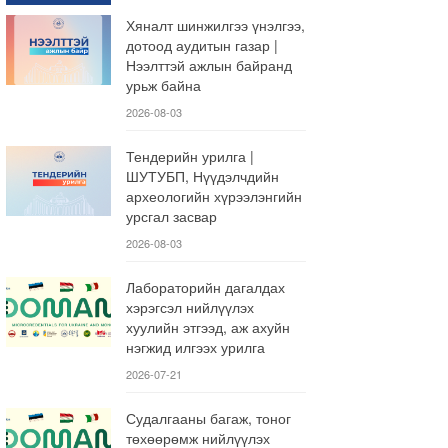
Хяналт шинжилгээ үнэлгээ,
дотоод аудитын газар |
Нээлттэй ажлын байранд
урьж байна
2026-08-03
Тендерийн урилга |
ШУТУБП, Нүүдэлчдийн
археологийн хүрээлэнгийн
урсгал засвар
2026-08-03
Лабораторийн дагалдах
хэрэгсэл нийлүүлэх
хуулийн этгээд, аж ахуйн
нэгжид илгээх урилга
2026-07-21
Судалгааны багаж, тоног
төхөөрөмж нийлүүлэх