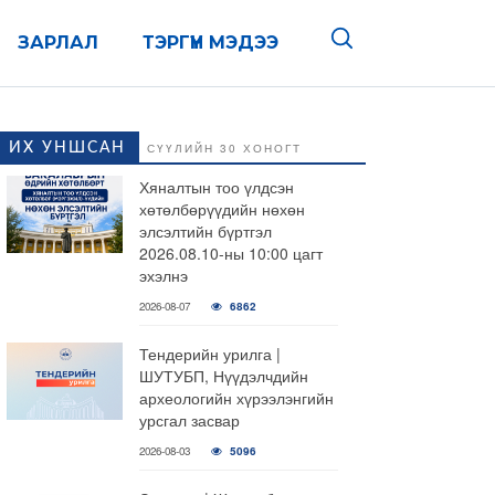
ЗАРЛАЛ
ТЭРГҮҮН МЭДЭЭ
ИХ УНШСАН
СҮҮЛИЙН 30 ХОНОГТ
Хяналтын тоо үлдсэн
хөтөлбөрүүдийн нөхөн
элсэлтийн бүртгэл
2026.08.10-ны 10:00 цагт
эхэлнэ
2026-08-07
6862
Тендерийн урилга |
ШУТУБП, Нүүдэлчдийн
археологийн хүрээлэнгийн
урсгал засвар
2026-08-03
5096