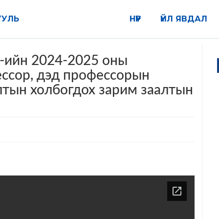
УУЛЬ
НҮҮР
ҮЙЛ ЯВДАЛ
-ийн 2024-2025 оны
ссор, дэд профессорын
лтын холбогдох зарим заалтын