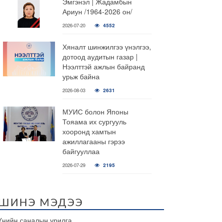
Эмгэнэл | Жадамбын
Ариун /1964-2026 он/
2026-07-20
4552
Хяналт шинжилгээ үнэлгээ,
дотоод аудитын газар |
Нээлттэй ажлын байранд
урьж байна
2026-08-03
2631
МУИС болон Японы
Тояама их сургууль
хооронд хамтын
ажиллагааны гэрээ
байгууллаа
2026-07-29
2195
ШИНЭ МЭДЭЭ
Үнийн саналын урилга