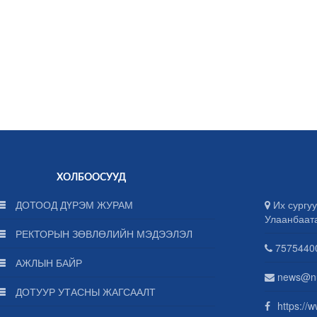
ХОЛБООСУУД
ДОТООД ДҮРЭМ ЖУРАМ
Их сургуу
Улаанбаат
РЕКТОРЫН ЗӨВЛӨЛИЙН МЭДЭЭЛЭЛ
75754400
АЖЛЫН БАЙР
news@n
ДОТУУР УТАСНЫ ЖАГСААЛТ
https://