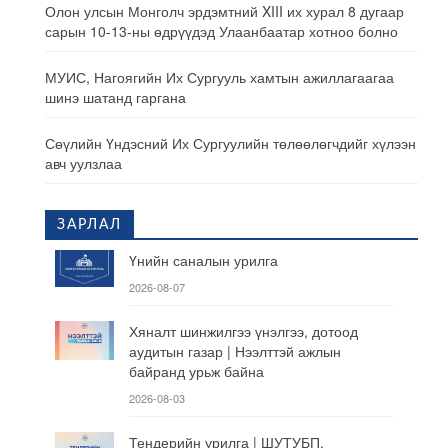
Олон улсын Монголч эрдэмтний XIII их хурал 8 дугаар
сарын 10-13-ны өдрүүдэд Улаанбаатар хотноо болно
МУИС, Нагоягийн Их Сургууль хамтын ажиллагаагаа
шинэ шатанд гаргана
Сөүлийн Үндэсний Их Сургуулийн төлөөлөгчдийг хүлээн
авч уулзлаа
ЗАРЛАЛ
Үнийн саналын урилга
2026-08-07
Хяналт шинжилгээ үнэлгээ, дотоод
аудитын газар | Нээлттэй ажлын
байранд урьж байна
2026-08-03
Тендерийн урилга | ШУТУБП,