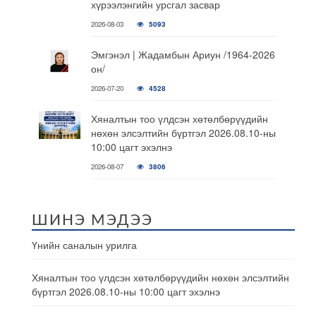
хүрээлэнгийн урсгал засвар
2026-08-03
5093
Эмгэнэл | Жадамбын Ариун /1964-2026
он/
2026-07-20
4528
Хяналтын тоо үлдсэн хөтөлбөрүүдийн
нөхөн элсэлтийн бүртгэл 2026.08.10-ны
10:00 цагт эхэлнэ
2026-08-07
3806
ШИНЭ МЭДЭЭ
Үнийн саналын урилга
Хяналтын тоо үлдсэн хөтөлбөрүүдийн нөхөн элсэлтийн
бүртгэл 2026.08.10-ны 10:00 цагт эхэлнэ