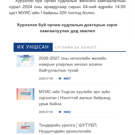
Хүрээлэн буй орчин судлалын жинхэнэ хамгаалалтын
хурал 2024 оны аравдугаар сарын 04-ний өдрийн 14:00
цагт МУИС-ийн I байрны 320 тоотод болно.
Хүрээлэн буй орчин судлалын докторын зэрэг
хамгаалуулах дэд зөвлөл
ИХ УНШСАН
СҮҮЛИЙН 30 ХОНОГТ
2026-2027 оны хичээлийн жилийн
намрын улирлын хичээл зохион
байгуулалтын тухай
2026-07-09
9867
МУИС-ийн Үндсэн хуулийн эрх зүйн
хүрээлэн | Нээлттэй ажлын байранд
урьж байна
2026-07-09
5902
Тендерийн урилга | ШУТУБП,
Нүүдэлчдийн археологийн