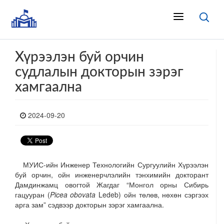
Хүрээлэн буй орчин
судлалын докторын зэрэг
хамгаална
2024-09-20
МУИС-ийн Инженер Технологийн Сургуулийн Хүрээлэн
буй орчин, ойн инженерчлэлийн тэнхимийн докторант
Дамдинжамц овогтой Жагдаг “Монгол орны Сибирь
гацууран (
Picea obovata
Ledeb) ойн төлөв, нөхөн сэргээх
арга зам” сэдвээр докторын зэрэг хамгаална.