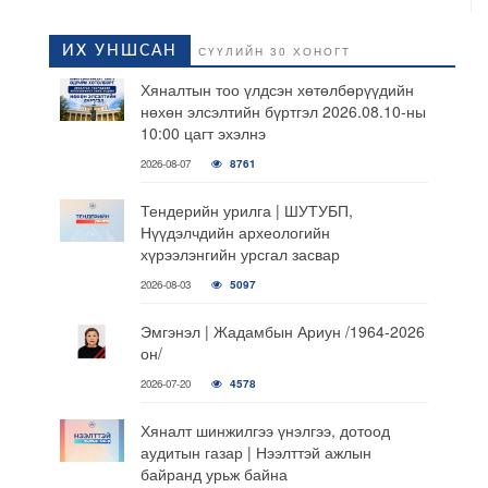
ИХ УНШСАН
СҮҮЛИЙН 30 ХОНОГТ
Хяналтын тоо үлдсэн хөтөлбөрүүдийн
нөхөн элсэлтийн бүртгэл 2026.08.10-ны
10:00 цагт эхэлнэ
2026-08-07
8761
Тендерийн урилга | ШУТУБП,
Нүүдэлчдийн археологийн
хүрээлэнгийн урсгал засвар
2026-08-03
5097
Эмгэнэл | Жадамбын Ариун /1964-2026
он/
2026-07-20
4578
Хяналт шинжилгээ үнэлгээ, дотоод
аудитын газар | Нээлттэй ажлын
байранд урьж байна