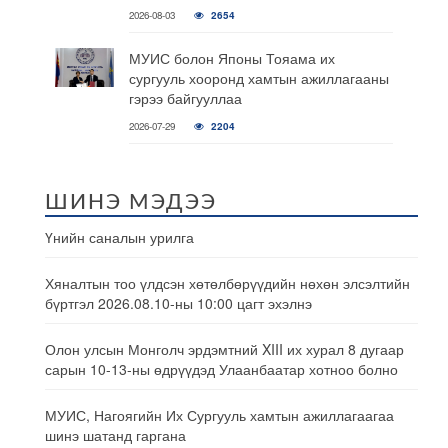
2026-08-03
2654
МУИС болон Японы Тояама их
сургууль хооронд хамтын ажиллагааны
гэрээ байгууллаа
2026-07-29
2204
ШИНЭ МЭДЭЭ
Үнийн саналын урилга
Хяналтын тоо үлдсэн хөтөлбөрүүдийн нөхөн элсэлтийн
бүртгэл 2026.08.10-ны 10:00 цагт эхэлнэ
Олон улсын Монголч эрдэмтний XIII их хурал 8 дугаар
сарын 10-13-ны өдрүүдэд Улаанбаатар хотноо болно
МУИС, Нагоягийн Их Сургууль хамтын ажиллагаагаа
шинэ шатанд гаргана