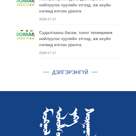
нийлүүлэх хуулийн этгээд, аж ахуйн
нэгжид илгээх урилга
2026-07-21
Судалгааны багаж, тоног төхөөрөмж
нийлүүлэх хуулийн этгээд, аж ахуйн
нэгжид илгээх урилга
2026-07-21
ДЭЛГЭРЭНГҮЙ