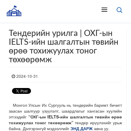
Тендерийн урилга | ОХГ-ын
IELTS-ийн шалгалтын төвийн
өрөө тохижуулах тоног
төхөөрөмж
2024-10-31
Монгол Улсын Их Сургууль нь тендерийн баримт бичигт
заасан шалгуур үзүүлэлт, шаардлагыг хангасан хуулийн
этгээдийг
“ОХГ-ын IELTS-ийн шалгалтын төвийн өрөө
тохижуулах тоног төхөөрөмж”
тендер ирүүлэхийг урьж
байна. Дэлгэрэнгүй мэдээллийг
ЭНД ДАРЖ
авна уу.