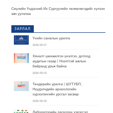
Сөүлийн Үндэсний Их Сургуулийн төлөөлөгчдийг хүлээн
авч уулзлаа
ЗАРЛАЛ
Үнийн саналын урилга
2026-08-07
Хяналт шинжилгээ үнэлгээ, дотоод
аудитын газар | Нээлттэй ажлын
байранд урьж байна
2026-08-03
Тендерийн урилга | ШУТУБП,
Нүүдэлчдийн археологийн
хүрээлэнгийн урсгал засвар
2026-08-03
Лабораторийн дагалдах хэрэгсэл